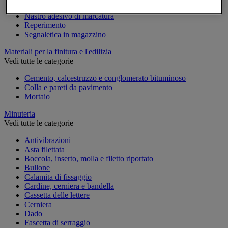
Marcatura temporanea
Nastro adesivo di marcatura
Reperimento
Segnaletica in magazzino
Materiali per la finitura e l'edilizia
Vedi tutte le categorie
Cemento, calcestruzzo e conglomerato bituminoso
Colla e pareti da pavimento
Mortaio
Minuteria
Vedi tutte le categorie
Antivibrazioni
Asta filettata
Boccola, inserto, molla e filetto riportato
Bullone
Calamita di fissaggio
Cardine, cerniera e bandella
Cassetta delle lettere
Cerniera
Dado
Fascetta di serraggio