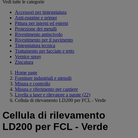
Vedi tutte le categorie
Accessori per tinteggiatura
Anti-ruggine e primer
Pittura per interni ed esterni
Protezione dei metalli
Rivestimento antiscivolo
Rivestimento per il pavimento
Tinteggiatura tecnica
Trattamento per facciate e tetto
Vernice spray
Zincatura
Home page
Forniture industriali e utensili
Misura e controllo
Misura e riferimento per cantiere
Livella a laser e rilevatore a parate
(22)
Cellula di rilevamento LD200 per FCL - Verde
Cellula di rilevamento
LD200 per FCL - Verde