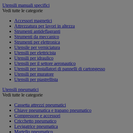
Utensili manuali specifici
Vedi tutte le categorie
Accessori magnetici
Attrezzatura per lavori in altezza
Strumenti antideflagranti
Strumenti da meccanico
Strumenti per elettronica
Utensile per verniciatura
Utensili per elettricista
Utensili per idraulico
Utensili per il settore aeronautico
Utensili per installatori di pannelli di cartongesso
Utensili per muratore
Utensili per piastrellista
Utensili pneumatici
Vedi tutte le categorie
Cassetta attrezzi pneumatici
Chiave pneumatica e trapano pneumatico
Compressore e accessori
Cricchetto pneumatico
Levigatrice pneumatica
Martello pneumatico