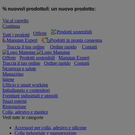
% nuovo/i prodotto/i:
un nuovo prodotto:
Vai al carrello
Continua
Prodotti sostenibili
Offerte
Tutti i prodotti
Manutan Expert
Prodotti in pronta consegna
Traccia il tuo ordine
Ordine rapido
Contatti
Offerte
Prodotti sostenibili
Manutan Expert
Traccia il tuo ordine
Ordine rapido
Contatti
Sicurezza e salute
Magazzino
Igiene
Ufficio e smart working
Imballaggio e contenitori
Forniture industriali e utensili
Spazi esterni
Ristorazione
Colla, adesivo e mastice
Vedi tutte le categorie
Accessori per colla, adesivo e silicone
Colla industriale e manutenzione