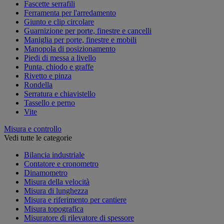
Fascette serrafili
Ferramenta per l'arredamento
Giunto e clip circolare
Guarnizione per porte, finestre e cancelli
Maniglia per porte, finestre e mobili
Manopola di posizionamento
Piedi di messa a livello
Punta, chiodo e graffe
Rivetto e pinza
Rondella
Serratura e chiavistello
Tassello e perno
Vite
Misura e controllo
Vedi tutte le categorie
Bilancia industriale
Contatore e cronometro
Dinamometro
Misura della velocità
Misura di lunghezza
Misura e riferimento per cantiere
Misura topografica
Misuratore di rilevatore di spessore