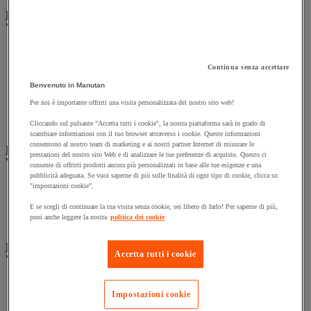
Illuminazione
Vedi tutte le categorie
Illuminazione interna ed esterna
Lampada da officina
Continua senza accettare
Lampada frontale
Benvenuto in Manutan
Lampada portatile
Lampadina
Per noi è importante offrirti una visita personalizzata del nostro sito web!
Proiettore da cantiere
Cliccando sul pulsante "Accetta tutti i cookie", la nostra piattaforma sarà in grado di
Torcia
scambiare informazioni con il tuo browser attraverso i cookie. Queste informazioni
consentono al nostro team di marketing e ai nostri partner Internet di misurare le
Ingrassaggio e lubrificazione
prestazioni del nostro sito Web e di analizzare le tue preferenze di acquisto. Questo ci
Vedi tutte le categorie
consente di offrirti prodotti ancora più personalizzati in base alle tue esigenze e una
pubblicità adeguata. Se vuoi saperne di più sulle finalità di ogni tipo di cookie, clicca su
Anti-aderente
"impostazioni cookie".
Attrezzi per lubrificazione
E se scegli di continuare la tua visita senza cookie, sei libero di farlo! Per saperne di più,
Grasso e olio
puoi anche leggere la nostra
politica dei cookie
Lubrificante e sbloccante
Marcatura
Accetta tutti i cookie
Vedi tutte le categorie
Incisione
Marcatura industriale
Impostazioni cookie
Marcatura permanente