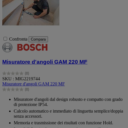
Confronta
Compara
Misuratore d'angoli GAM 220 MF
(0)
0.0
SKU : MIG2219744
su
Misuratore d'angoli GAM 220 MF
5
(0)
stelle.
0.0
su
Misuratore d'angoli dal design robusto e compatto con grado
5
di protezione IP54.
stelle.
Calcolo automatico e immediato di linguetta semplice/doppia
senza accessori.
Memoria e trasmissione dei risultati con funzione Hold.