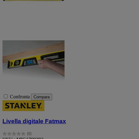
Confronta
Compara
Livella digitale Fatmax
(0)
0.0