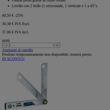
Ottima presa grazie al corpo forato.
5
Livella con 2 bolle (1 orizzontale, 1 verticale e 1 a 45°).
stelle.
40,50 €
-25%
30,38 €
IVA Escl.
37,06 € IVA incl.
unità
-
+
Aggiungi al carrello
Prodotto temporaneamente non disponibile, tornerà presto.
IN SCONTO!