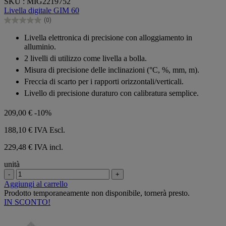
SKU : MIG2219752
su
Livella digitale GIM 60
5
(0)
stelle.
0.0
su
Livella elettronica di precisione con alloggiamento in
5
alluminio.
stelle.
2 livelli di utilizzo come livella a bolla.
Misura di precisione delle inclinazioni (°C, %, mm, m).
Freccia di scarto per i rapporti orizzontali/verticali.
Livello di precisione duraturo con calibratura semplice.
209,00 €
-10%
188,10 €
IVA Escl.
229,48 € IVA incl.
unità
-
+
Aggiungi al carrello
Prodotto temporaneamente non disponibile, tornerà presto.
IN SCONTO!