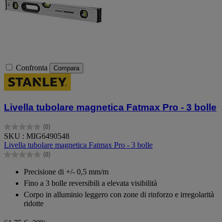
Confronta
Compara
Livella tubolare magnetica Fatmax Pro - 3 bolle
(0)
0.0
SKU : MIG6490548
su
Livella tubolare magnetica Fatmax Pro - 3 bolle
5
(0)
stelle.
0.0
su
Precisione di +/- 0,5 mm/m
5
Fino a 3 bolle reversibili a elevata visibilità
stelle.
Corpo in alluminio leggero con zone di rinforzo e irregolarità
ridotte