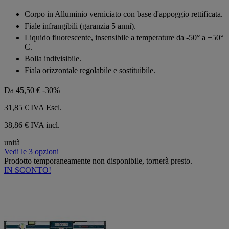
0.0
su
Corpo in Alluminio verniciato con base d'appoggio rettificata.
5
Fiale infrangibili (garanzia 5 anni).
stelle.
Liquido fluorescente, insensibile a temperature da -50° a +50°
C.
Bolla indivisibile.
Fiala orizzontale regolabile e sostituibile.
Da
45,50 €
-30%
31,85 €
IVA Escl.
38,86 € IVA incl.
unità
Vedi le 3 opzioni
Prodotto temporaneamente non disponibile, tornerà presto.
IN SCONTO!