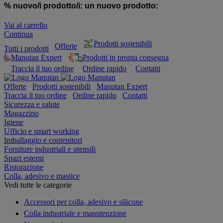
% nuovo/i prodotto/i:
un nuovo prodotto:
Vai al carrello
Continua
Prodotti sostenibili
Offerte
Tutti i prodotti
Manutan Expert
Prodotti in pronta consegna
Traccia il tuo ordine
Ordine rapido
Contatti
Offerte
Prodotti sostenibili
Manutan Expert
Traccia il tuo ordine
Ordine rapido
Contatti
Sicurezza e salute
Magazzino
Igiene
Ufficio e smart working
Imballaggio e contenitori
Forniture industriali e utensili
Spazi esterni
Ristorazione
Colla, adesivo e mastice
Vedi tutte le categorie
Accessori per colla, adesivo e silicone
Colla industriale e manutenzione