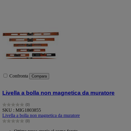
Confronta
Compara
Livella a bolla non magnetica da muratore
(0)
0.0
SKU : MIG1803855
su
Livella a bolla non magnetica da muratore
5
(0)
stelle.
0.0
su