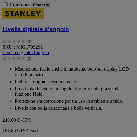
Confronta
Compara
Livella digitale d'angolo
(0)
0.0
SKU : MIG1799291
su
Livella digitale d'angolo
5
(0)
stelle.
0.0
su
Misurazione facile anche in ambiente buio sul display LCD
5
retroilluminato.
stelle.
Lettura a doppio senso manuale.
Possibilità di tenere un angolo di riferimento grazie alla
funzione Hold.
Protezione anticorrosione per un uso in ambiente umido.
Livella con bolla orizzontale e bolla verticale.
249,00 €
-35%
161,85 €
IVA Escl.