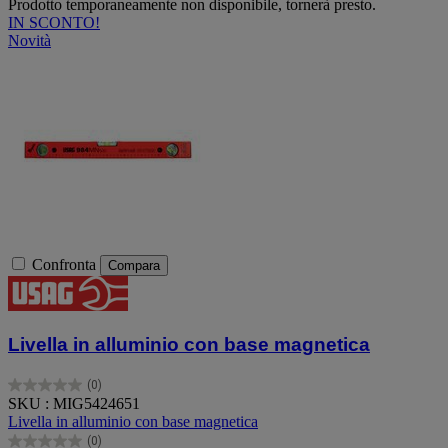
Prodotto temporaneamente non disponibile, tornerà presto.
IN SCONTO!
Novità
Confronta
Compara
Livella in alluminio con base magnetica
(0)
0.0
SKU : MIG5424651
su
Livella in alluminio con base magnetica
5
(0)
stelle.