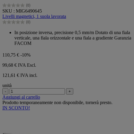
(0)
0.0
SKU : MIG6490645
su
Livelli magnetici, 1 suola lavorata
5
(0)
stelle.
0.0
su
In posizione inversa, precisione 0,5 mm/m Dotato di una fiala
5
verticale, una fiala orizzontale e una fiala a gradiente Garanzia
stelle.
FACOM
110,75 €
-10%
99,68 €
IVA Escl.
121,61 € IVA incl.
unità
-
+
Aggiungi al carrello
Prodotto temporaneamente non disponibile, tornerà presto.
IN SCONTO!