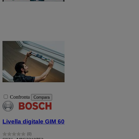
Confronta
Compara
Livella digitale GIM 60
(0)
0.0