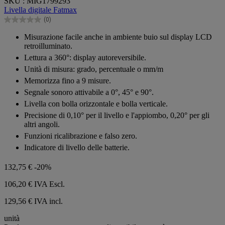
SKU : MIG1799293
su
Livella digitale Fatmax
5
(0)
stelle.
0.0
su
Misurazione facile anche in ambiente buio sul display LCD
5
retroilluminato.
stelle.
Lettura a 360°: display autoreversibile.
Unità di misura: grado, percentuale o mm/m
Memorizza fino a 9 misure.
Segnale sonoro attivabile a 0°, 45° e 90°.
Livella con bolla orizzontale e bolla verticale.
Precisione di 0,10° per il livello e l'appiombo, 0,20° per gli
altri angoli.
Funzioni ricalibrazione e falso zero.
Indicatore di livello delle batterie.
132,75 €
-20%
106,20 €
IVA Escl.
129,56 € IVA incl.
unità