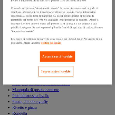
Antivibrazioni
Per noi è importante offrirti una visita personalizzata del nostro sito web!
Asta filettata
Cliccando sul pulsante "Accetta tutti i cookie", la nostra piattaforma sarà in grado di
scambiare informazioni con il tuo browser attraverso i cookie. Queste informazioni
Boccola, inserto, molla e filetto riportato
consentono al nostro team di marketing e ai nostri partner Internet di misurare le
Bullone
prestazioni del nostro sito Web e di analizzare le tue preferenze di acquisto. Questo ci
consente di offrirti prodotti ancora più personalizzati in base alle tue esigenze e una
Calamita di fissaggio
pubblicità adeguata. Se vuoi saperne di più sulle finalità di ogni tipo di cookie, clicca su
Cardine, cerniera e bandella
"impostazioni cookie".
Cassetta delle lettere
E se scegli di continuare la tua visita senza cookie, sei libero di farlo! Per saperne di più,
Cerniera
puoi anche leggere la nostra
politica dei cookie
Dado
Fascetta di serraggio
Accetta tutti i cookie
Fascette serrafili
Ferramenta per l'arredamento
Impostazioni cookie
Giunto e clip circolare
Guarnizione per porte, finestre e cancelli
Maniglia per porte, finestre e mobili
Manopola di posizionamento
Piedi di messa a livello
Punta, chiodo e graffe
Rivetto e pinza
Rondella