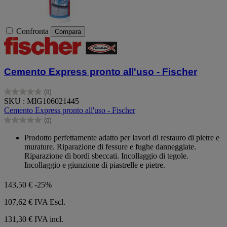
Confronta
Compara
Cemento Express pronto all'uso - Fischer
(0)
0.0
SKU : MIG106021445
su
Cemento Express pronto all'uso - Fischer
5
(0)
stelle.
0.0
su
Prodotto perfettamente adatto per lavori di restauro di pietre e
5
murature. Riparazione di fessure e fughe danneggiate.
stelle.
Riparazione di bordi sbeccati. Incollaggio di tegole.
Incollaggio e giunzione di piastrelle e pietre.
143,50 €
-25%
107,62 €
IVA Escl.
131,30 € IVA incl.