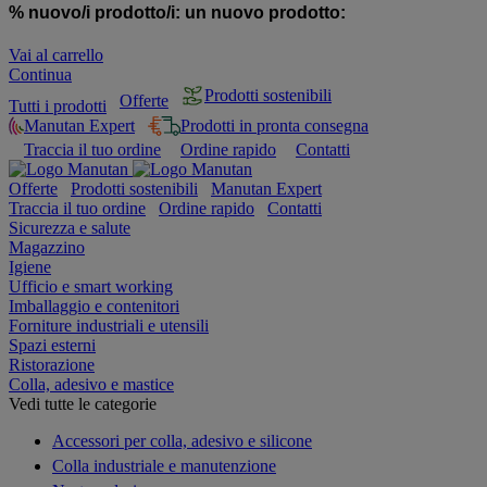
% nuovo/i prodotto/i:
un nuovo prodotto:
Vai al carrello
Continua
Prodotti sostenibili
Offerte
Tutti i prodotti
Manutan Expert
Prodotti in pronta consegna
Traccia il tuo ordine
Ordine rapido
Contatti
Offerte
Prodotti sostenibili
Manutan Expert
Traccia il tuo ordine
Ordine rapido
Contatti
Sicurezza e salute
Magazzino
Igiene
Ufficio e smart working
Imballaggio e contenitori
Forniture industriali e utensili
Spazi esterni
Ristorazione
Colla, adesivo e mastice
Vedi tutte le categorie
Accessori per colla, adesivo e silicone
Colla industriale e manutenzione