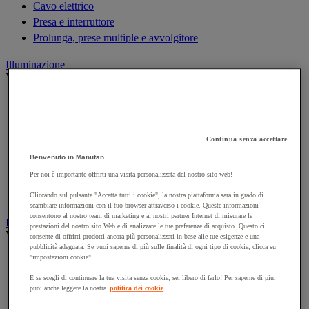
Cavo elettrico
Presa e interruttore
Prolunga, prese multiple e avvolgitore
Illuminazione
Vedi tutte le categorie
Illuminazione interna ed esterna
Lampada da officina
Lampada frontale
Continua senza accettare
Lampada portatile
Benvenuto in Manutan
Lampadina
Per noi è importante offrirti una visita personalizzata del nostro sito web!
Proiettore da cantiere
Torcia
Cliccando sul pulsante "Accetta tutti i cookie", la nostra piattaforma sarà in grado di
scambiare informazioni con il tuo browser attraverso i cookie. Queste informazioni
consentono al nostro team di marketing e ai nostri partner Internet di misurare le
Ingrassaggio e lubrificazione
prestazioni del nostro sito Web e di analizzare le tue preferenze di acquisto. Questo ci
Vedi tutte le categorie
consente di offrirti prodotti ancora più personalizzati in base alle tue esigenze e una
pubblicità adeguata. Se vuoi saperne di più sulle finalità di ogni tipo di cookie, clicca su
Anti-aderente
"impostazioni cookie".
Attrezzi per lubrificazione
E se scegli di continuare la tua visita senza cookie, sei libero di farlo! Per saperne di più,
Grasso e olio
puoi anche leggere la nostra
politica dei cookie
Lubrificante e sbloccante