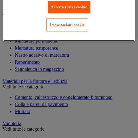
Accetta tutti i cookie
Marcatura
Vedi tutte le categorie
Impostazioni cookie
Incisione
Marcatura industriale
Marcatura permanente
Marcatura temporanea
Nastro adesivo di marcatura
Reperimento
Segnaletica in magazzino
Materiali per la finitura e l'edilizia
Vedi tutte le categorie
Cemento, calcestruzzo e conglomerato bituminoso
Colla e pareti da pavimento
Mortaio
Minuteria
Vedi tutte le categorie