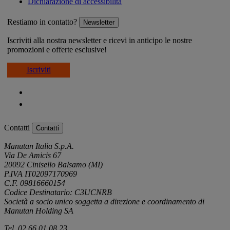
Dichiarazione di accessibilità
Restiamo in contatto?
Newsletter
Iscriviti alla nostra newsletter e ricevi in anticipo le nostre
promozioni e offerte esclusive!
Iscriviti
Contatti
Contatti
Manutan Italia S.p.A.
Via De Amicis 67
20092 Cinisello Balsamo (MI)
P.IVA IT02097170969
C.F. 09816660154
Codice Destinatario: C3UCNRB
Società a socio unico soggetta a direzione e coordinamento di
Manutan Holding SA
Tel. 02 66 01 08 23