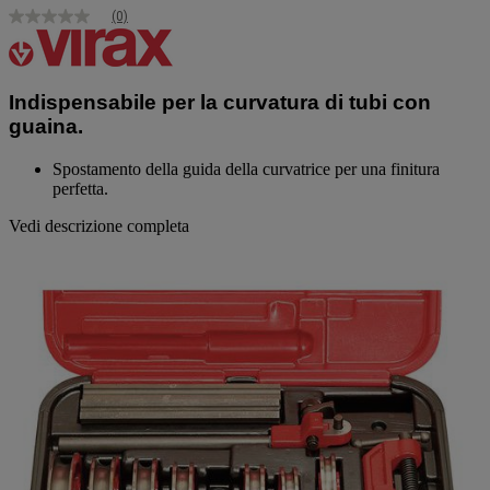
(0)
Nessuna
valutazione
Stesso
link
alla
Indispensabile per la curvatura di tubi con
pagina.
guaina.
Spostamento della guida della curvatrice per una finitura
perfetta.
Vedi descrizione completa