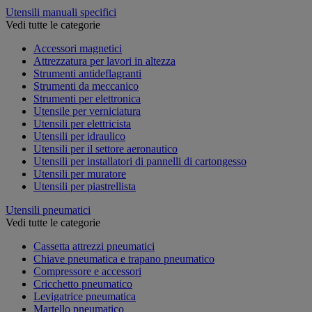
Utensili manuali specifici
Vedi tutte le categorie
Accessori magnetici
Attrezzatura per lavori in altezza
Strumenti antideflagranti
Strumenti da meccanico
Strumenti per elettronica
Utensile per verniciatura
Utensili per elettricista
Utensili per idraulico
Utensili per il settore aeronautico
Utensili per installatori di pannelli di cartongesso
Utensili per muratore
Utensili per piastrellista
Utensili pneumatici
Vedi tutte le categorie
Cassetta attrezzi pneumatici
Chiave pneumatica e trapano pneumatico
Compressore e accessori
Cricchetto pneumatico
Levigatrice pneumatica
Martello pneumatico