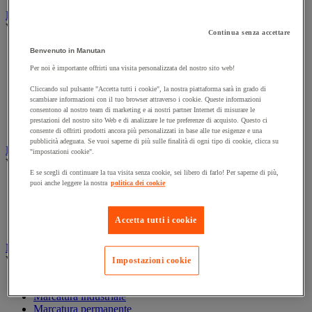
Illuminazione
Vedi tutte le categorie
Continua senza accettare
Illuminazione interna ed esterna
Benvenuto in Manutan
Lampada da officina
Per noi è importante offrirti una visita personalizzata del nostro sito web!
Lampada frontale
Lampada portatile
Cliccando sul pulsante "Accetta tutti i cookie", la nostra piattaforma sarà in grado di
scambiare informazioni con il tuo browser attraverso i cookie. Queste informazioni
Lampadina
consentono al nostro team di marketing e ai nostri partner Internet di misurare le
Proiettore da cantiere
prestazioni del nostro sito Web e di analizzare le tue preferenze di acquisto. Questo ci
Torcia
consente di offrirti prodotti ancora più personalizzati in base alle tue esigenze e una
pubblicità adeguata. Se vuoi saperne di più sulle finalità di ogni tipo di cookie, clicca su
Ingrassaggio e lubrificazione
"impostazioni cookie".
Vedi tutte le categorie
E se scegli di continuare la tua visita senza cookie, sei libero di farlo! Per saperne di più,
puoi anche leggere la nostra
politica dei cookie
Anti-aderente
Attrezzi per lubrificazione
Grasso e olio
Accetta tutti i cookie
Lubrificante e sbloccante
Marcatura
Vedi tutte le categorie
Impostazioni cookie
Incisione
Marcatura industriale
Marcatura permanente