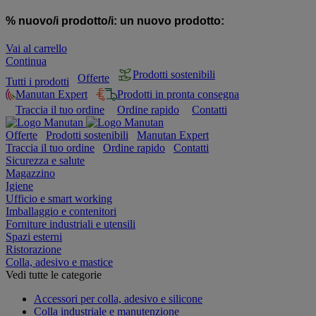
% nuovo/i prodotto/i:
un nuovo prodotto:
Vai al carrello
Continua
Prodotti sostenibili
Offerte
Tutti i prodotti
Manutan Expert
Prodotti in pronta consegna
Traccia il tuo ordine
Ordine rapido
Contatti
Offerte
Prodotti sostenibili
Manutan Expert
Traccia il tuo ordine
Ordine rapido
Contatti
Sicurezza e salute
Magazzino
Igiene
Ufficio e smart working
Imballaggio e contenitori
Forniture industriali e utensili
Spazi esterni
Ristorazione
Colla, adesivo e mastice
Vedi tutte le categorie
Accessori per colla, adesivo e silicone
Colla industriale e manutenzione