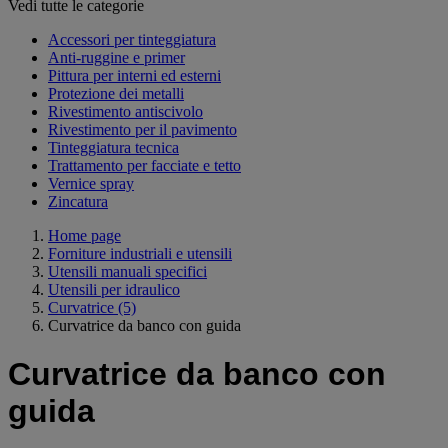
Vedi tutte le categorie
Accessori per tinteggiatura
Anti-ruggine e primer
Pittura per interni ed esterni
Protezione dei metalli
Rivestimento antiscivolo
Rivestimento per il pavimento
Tinteggiatura tecnica
Trattamento per facciate e tetto
Vernice spray
Zincatura
Home page
Forniture industriali e utensili
Utensili manuali specifici
Utensili per idraulico
Curvatrice
(5)
Curvatrice da banco con guida
Curvatrice da banco con
guida