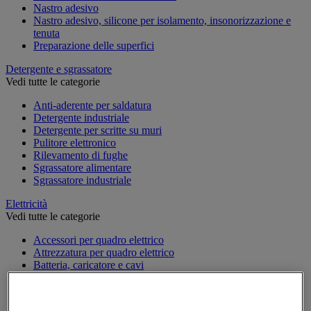
Nastro adesivo
Nastro adesivo, silicone per isolamento, insonorizzazione e
tenuta
Preparazione delle superfici
Detergente e sgrassatore
Vedi tutte le categorie
Anti-aderente per saldatura
Detergente industriale
Detergente per scritte su muri
Pulitore elettronico
Rilevamento di fughe
Sgrassatore alimentare
Sgrassatore industriale
Elettricità
Vedi tutte le categorie
Accessori per quadro elettrico
Attrezzatura per quadro elettrico
Batteria, caricatore e cavi
Cavo elettrico
Presa e interruttore
Prolunga, prese multiple e avvolgitore