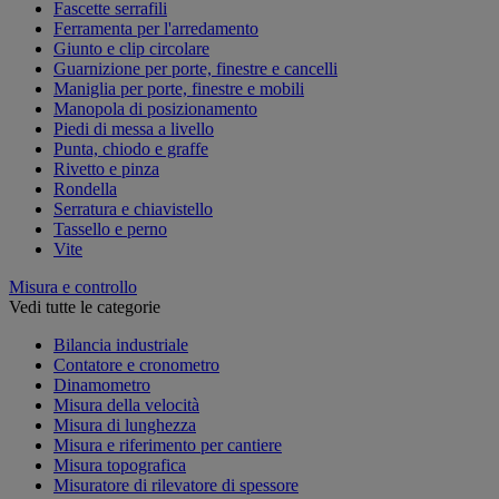
Fascette serrafili
Ferramenta per l'arredamento
Giunto e clip circolare
Guarnizione per porte, finestre e cancelli
Maniglia per porte, finestre e mobili
Manopola di posizionamento
Piedi di messa a livello
Punta, chiodo e graffe
Rivetto e pinza
Rondella
Serratura e chiavistello
Tassello e perno
Vite
Misura e controllo
Vedi tutte le categorie
Bilancia industriale
Contatore e cronometro
Dinamometro
Misura della velocità
Misura di lunghezza
Misura e riferimento per cantiere
Misura topografica
Misuratore di rilevatore di spessore