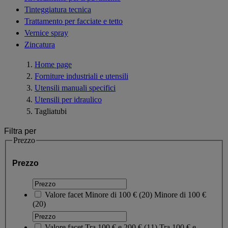
Tinteggiatura tecnica
Trattamento per facciate e tetto
Vernice spray
Zincatura
Home page
Forniture industriali e utensili
Utensili manuali specifici
Utensili per idraulico
Tagliatubi
Filtra per
Prezzo
Prezzo
Valore facet
Minore di 100 €
(
20
)
Minore di 100 €
(20)
Valore facet
Tra 100 € e 200 €
(
11
)
Tra 100 € e