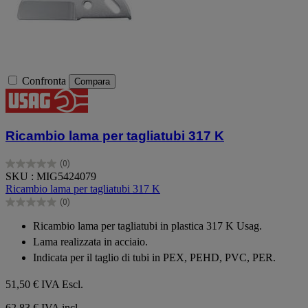
Confronta
Compara
Ricambio lama per tagliatubi 317 K
(0)
0.0
SKU : MIG5424079
su
Ricambio lama per tagliatubi 317 K
5
(0)
stelle.
0.0
su
Ricambio lama per tagliatubi in plastica 317 K Usag.
5
Lama realizzata in acciaio.
stelle.
Indicata per il taglio di tubi in PEX, PEHD, PVC, PER.
51,50 €
IVA Escl.
62,83 € IVA incl.