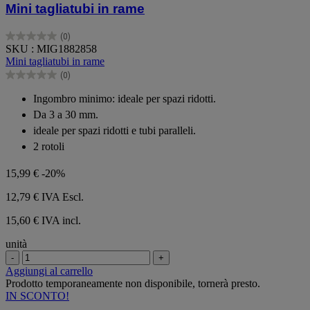
Mini tagliatubi in rame
(0)
0.0
SKU : MIG1882858
su
Mini tagliatubi in rame
5
(0)
stelle.
0.0
su
Ingombro minimo: ideale per spazi ridotti.
5
Da 3 a 30 mm.
stelle.
ideale per spazi ridotti e tubi paralleli.
2 rotoli
15,99 €
-20%
12,79 €
IVA Escl.
15,60 € IVA incl.
unità
-
+
Aggiungi al carrello
Prodotto temporaneamente non disponibile, tornerà presto.
IN SCONTO!