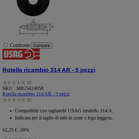
Confronta
Compara
Rotella ricambio 314 AR - 5 pezzi
(0)
0.0
SKU : MIG5424058
su
Rotella ricambio 314 AR - 5 pezzi
5
(0)
stelle.
0.0
su
Compatibile con tagliatubi USAG modello 314 A.
5
Indicata per il taglio di tubi in rame e lega leggera.
stelle.
62,25 €
-30%