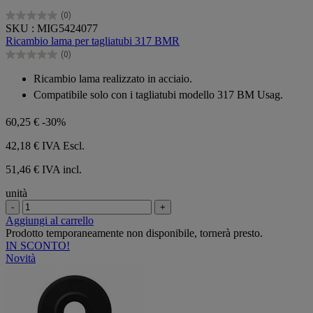
(0)
0.0
SKU : MIG5424077
su
Ricambio lama per tagliatubi 317 BMR
5
(0)
stelle.
0.0
su
Ricambio lama realizzato in acciaio.
5
Compatibile solo con i tagliatubi modello 317 BM Usag.
stelle.
60,25 €
-30%
42,18 €
IVA Escl.
51,46 € IVA incl.
unità
-
+
Aggiungi al carrello
Prodotto temporaneamente non disponibile, tornerà presto.
IN SCONTO!
Novità