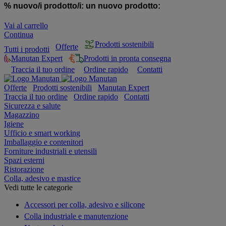
% nuovo/i prodotto/i:
un nuovo prodotto:
Vai al carrello
Continua
Prodotti sostenibili
Offerte
Tutti i prodotti
Manutan Expert
Prodotti in pronta consegna
Traccia il tuo ordine
Ordine rapido
Contatti
Offerte
Prodotti sostenibili
Manutan Expert
Traccia il tuo ordine
Ordine rapido
Contatti
Sicurezza e salute
Magazzino
Igiene
Ufficio e smart working
Imballaggio e contenitori
Forniture industriali e utensili
Spazi esterni
Ristorazione
Colla, adesivo e mastice
Vedi tutte le categorie
Accessori per colla, adesivo e silicone
Colla industriale e manutenzione