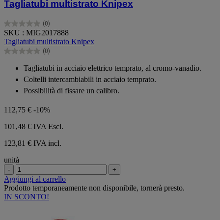
Tagliatubi multistrato Knipex
(0)
0.0
SKU : MIG2017888
su
Tagliatubi multistrato Knipex
5
(0)
stelle.
0.0
su
Tagliatubi in acciaio elettrico temprato, al cromo-vanadio.
5
Coltelli intercambiabili in acciaio temprato.
stelle.
Possibilità di fissare un calibro.
112,75 €
-10%
101,48 €
IVA Escl.
123,81 € IVA incl.
unità
-
+
Aggiungi al carrello
Prodotto temporaneamente non disponibile, tornerà presto.
IN SCONTO!