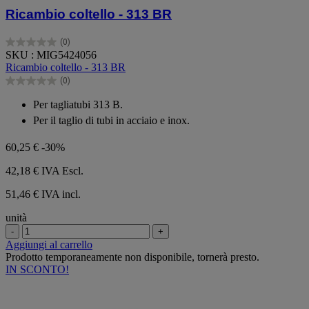
Ricambio coltello - 313 BR
(0)
0.0
SKU : MIG5424056
su
Ricambio coltello - 313 BR
5
(0)
stelle.
0.0
su
Per tagliatubi 313 B.
5
Per il taglio di tubi in acciaio e inox.
stelle.
60,25 €
-30%
42,18 €
IVA Escl.
51,46 € IVA incl.
unità
-
+
Aggiungi al carrello
Prodotto temporaneamente non disponibile, tornerà presto.
IN SCONTO!