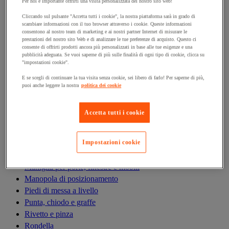
Antivibrazioni
Per noi è importante offrirti una visita personalizzata del nostro sito web!
Asta filettata
Cliccando sul pulsante "Accetta tutti i cookie", la nostra piattaforma sarà in grado di
scambiare informazioni con il tuo browser attraverso i cookie. Queste informazioni
Boccola, inserto, molla e filetto riportato
consentono al nostro team di marketing e ai nostri partner Internet di misurare le
Bullone
prestazioni del nostro sito Web e di analizzare le tue preferenze di acquisto. Questo ci
consente di offrirti prodotti ancora più personalizzati in base alle tue esigenze e una
Calamita di fissaggio
pubblicità adeguata. Se vuoi saperne di più sulle finalità di ogni tipo di cookie, clicca su
Cardine, cerniera e bandella
"impostazioni cookie".
Cassetta delle lettere
E se scegli di continuare la tua visita senza cookie, sei libero di farlo! Per saperne di più,
Cerniera
puoi anche leggere la nostra
politica dei cookie
Dado
Fascetta di serraggio
Accetta tutti i cookie
Fascette serrafili
Ferramenta per l'arredamento
Impostazioni cookie
Giunto e clip circolare
Guarnizione per porte, finestre e cancelli
Maniglia per porte, finestre e mobili
Manopola di posizionamento
Piedi di messa a livello
Punta, chiodo e graffe
Rivetto e pinza
Rondella