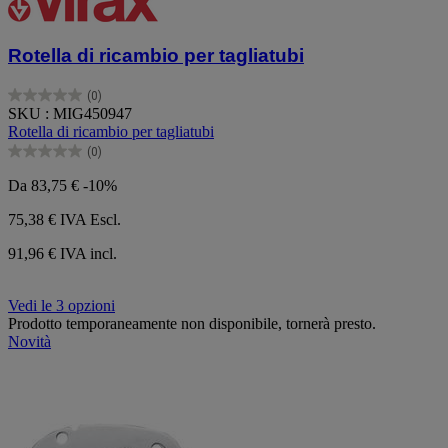
Rotella di ricambio per tagliatubi
(0)
0.0
SKU : MIG450947
su
Rotella di ricambio per tagliatubi
5
(0)
stelle.
0.0
su
Da
83,75 €
-10%
5
stelle.
75,38 €
IVA Escl.
91,96 € IVA incl.
Vedi le 3 opzioni
Prodotto temporaneamente non disponibile, tornerà presto.
Novità