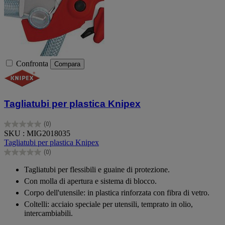
Confronta
Compara
Tagliatubi per plastica Knipex
(0)
0.0
SKU : MIG2018035
su
Tagliatubi per plastica Knipex
5
(0)
stelle.
0.0
su
Tagliatubi per flessibili e guaine di protezione.
5
Con molla di apertura e sistema di blocco.
stelle.
Corpo dell'utensile: in plastica rinforzata con fibra di vetro.
Coltelli: acciaio speciale per utensili, temprato in olio,
intercambiabili.