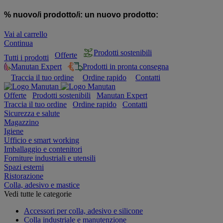
% nuovo/i prodotto/i:
un nuovo prodotto:
Vai al carrello
Continua
Prodotti sostenibili
Offerte
Tutti i prodotti
Manutan Expert
Prodotti in pronta consegna
Traccia il tuo ordine
Ordine rapido
Contatti
Offerte
Prodotti sostenibili
Manutan Expert
Traccia il tuo ordine
Ordine rapido
Contatti
Sicurezza e salute
Magazzino
Igiene
Ufficio e smart working
Imballaggio e contenitori
Forniture industriali e utensili
Spazi esterni
Ristorazione
Colla, adesivo e mastice
Vedi tutte le categorie
Accessori per colla, adesivo e silicone
Colla industriale e manutenzione