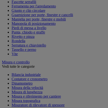
Fascette serrafili
Ferramenta per l'arredamento
Giunto e clip circolare
Guarnizione per porte, finestre e cancelli
Maniglia per porte, finestre e mobili
Manopola di posizionamento
Piedi di messa a livello
Punta, chiodo e graffe
Rivetto e pinza
Rondella
Serratura e chiavistello
Tassello e perno
Vite
Misura e controllo
Vedi tutte le categorie
Bilancia industriale
Contatore e cronometro
Dinamometro
Misura della velocità
Misura di lunghezza
Misura e riferimento per cantiere
Misura topografica
Misuratore di rilevatore di spessore