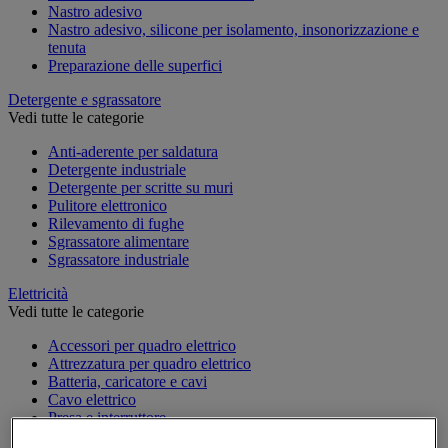
Nastro adesivo
Nastro adesivo, silicone per isolamento, insonorizzazione e
tenuta
Preparazione delle superfici
Detergente e sgrassatore
Vedi tutte le categorie
Anti-aderente per saldatura
Detergente industriale
Detergente per scritte su muri
Pulitore elettronico
Rilevamento di fughe
Sgrassatore alimentare
Sgrassatore industriale
Elettricità
Vedi tutte le categorie
Accessori per quadro elettrico
Attrezzatura per quadro elettrico
Batteria, caricatore e cavi
Cavo elettrico
Presa e interruttore
Prolunga, prese multiple e avvolgitore