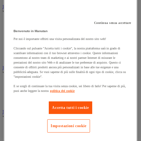
Illuminazione
Vedi tutte le categorie
Illuminazione interna ed esterna
Continua senza accettare
Lampada da officina
Benvenuto in Manutan
Lampada frontale
Per noi è importante offrirti una visita personalizzata del nostro sito web!
Lampada portatile
Lampadina
Cliccando sul pulsante "Accetta tutti i cookie", la nostra piattaforma sarà in grado di
Proiettore da cantiere
scambiare informazioni con il tuo browser attraverso i cookie. Queste informazioni
Torcia
consentono al nostro team di marketing e ai nostri partner Internet di misurare le
prestazioni del nostro sito Web e di analizzare le tue preferenze di acquisto. Questo ci
Ingrassaggio e lubrificazione
consente di offrirti prodotti ancora più personalizzati in base alle tue esigenze e una
pubblicità adeguata. Se vuoi saperne di più sulle finalità di ogni tipo di cookie, clicca su
Vedi tutte le categorie
"impostazioni cookie".
Anti-aderente
E se scegli di continuare la tua visita senza cookie, sei libero di farlo! Per saperne di più,
Attrezzi per lubrificazione
puoi anche leggere la nostra
politica dei cookie
Grasso e olio
Lubrificante e sbloccante
Accetta tutti i cookie
Marcatura
Vedi tutte le categorie
Impostazioni cookie
Incisione
Marcatura industriale
Marcatura permanente