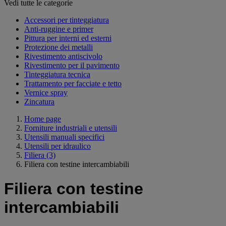
Vedi tutte le categorie
Accessori per tinteggiatura
Anti-ruggine e primer
Pittura per interni ed esterni
Protezione dei metalli
Rivestimento antiscivolo
Rivestimento per il pavimento
Tinteggiatura tecnica
Trattamento per facciate e tetto
Vernice spray
Zincatura
Home page
Forniture industriali e utensili
Utensili manuali specifici
Utensili per idraulico
Filiera
(3)
Filiera con testine intercambiabili
Filiera con testine
intercambiabili