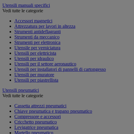
Utensili manuali specifici
Vedi tutte le categorie
Accessori magnetici
Attrezzatura per lavori in altezza
Strumenti antideflagranti
Strumenti da meccanico
Strumenti per elettronica
Utensile per verniciatura
Utensili per elettricista
Utensili per idraulico
Utensili per il settore aeronautico
Utensili per installatori di pannelli di cartongesso
Utensili per muratore
Utensili per piastrellista
Utensili pneumatici
Vedi tutte le categorie
Cassetta attrezzi pneumatici
Chiave pneumatica e trapano pneumatico
Compressore e accessori
Cricchetto pneumatico
Levigatrice pneumatica
Martello pneumatico