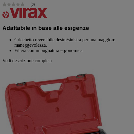
(0)
Nessuna
valutazione
Stesso
link
alla
Adattabile in base alle esigenze
pagina.
Cricchetto reversibile destra/sinistra per una maggiore
maneggevolezza.
Filiera con impugnatura ergonomica
Vedi descrizione completa