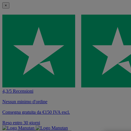
×
4,3/5 Recensioni
Nessun minimo d'ordine
Consegna gratuita da €150 IVA escl.
Reso entro 30 giorni