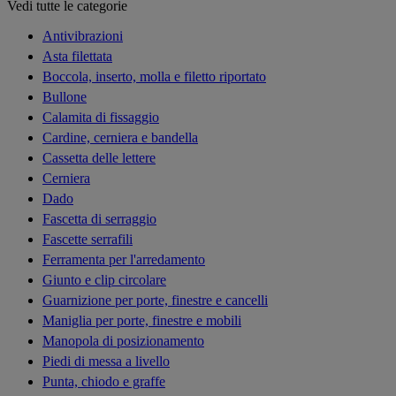
Vedi tutte le categorie
Antivibrazioni
Asta filettata
Boccola, inserto, molla e filetto riportato
Bullone
Calamita di fissaggio
Cardine, cerniera e bandella
Cassetta delle lettere
Cerniera
Dado
Fascetta di serraggio
Fascette serrafili
Ferramenta per l'arredamento
Giunto e clip circolare
Guarnizione per porte, finestre e cancelli
Maniglia per porte, finestre e mobili
Manopola di posizionamento
Piedi di messa a livello
Punta, chiodo e graffe