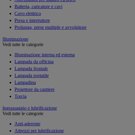
Batteria, caricatore e cavi
Cavo elettrico
Presa e interruttore
Prolunga, prese multiple e avvolgitore
Illuminazione
Vedi tutte le categorie
Illuminazione interna ed esterna
Lampada da officina
Lampada frontale
Lampada portatile
Lampadina
Proiettore da cantiere
Torcia
Ingrassaggio e lubrificazione
Vedi tutte le categorie
Anti-aderente
Attrezzi per lubrificazione