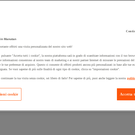
Contin
 carrello un prodotto:
in Manutan
ortante offrirti una visita personalizzata del nostro sito web!
 pulsante "Accetta tutti i cookie", la nostra piattaforma sarà in grado di scambiare informazioni con il tuo brows
Prodotti in pron
e informazioni consentono al nostro team di marketing e ai nostri partner Internet di misurare le prestazioni de
Manutan Expert
e le tue preferenze di acquisto. Questo ci consente di offrirti prodotti ancora più personalizzati in base alle tue e
eguata. Se vuoi saperne di più sulle finalità di ogni tipo di cookie, clicca su "impostazioni cookie".
 continuare la tua visita senza cookie, sei libero di farlo! Per saperne di più, puoi anche leggere la nostra
politi
ioni cookie
Accetta t