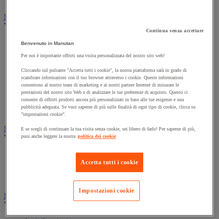
Marcatura
Vedi tutte le categorie
Continua senza accettare
Incisione
Benvenuto in Manutan
Marcatura industriale
Per noi è importante offrirti una visita personalizzata del nostro sito web!
Marcatura permanente
Cliccando sul pulsante "Accetta tutti i cookie", la nostra piattaforma sarà in grado di
Marcatura temporanea
scambiare informazioni con il tuo browser attraverso i cookie. Queste informazioni
consentono al nostro team di marketing e ai nostri partner Internet di misurare le
Nastro adesivo di marcatura
prestazioni del nostro sito Web e di analizzare le tue preferenze di acquisto. Questo ci
Reperimento
consente di offrirti prodotti ancora più personalizzati in base alle tue esigenze e una
pubblicità adeguata. Se vuoi saperne di più sulle finalità di ogni tipo di cookie, clicca su
Segnaletica in magazzino
"impostazioni cookie".
Materiali per la finitura e l'edilizia
E se scegli di continuare la tua visita senza cookie, sei libero di farlo! Per saperne di più,
Vedi tutte le categorie
puoi anche leggere la nostra
politica dei cookie
Cemento, calcestruzzo e conglomerato bituminoso
Accetta tutti i cookie
Colla e pareti da pavimento
Mortaio
Impostazioni cookie
Minuteria
Vedi tutte le categorie