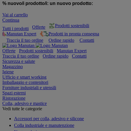
% nuovo/i prodotto/i:
un nuovo prodotto:
Vai al carrello
Continua
Prodotti sostenibili
Offerte
Tutti i prodotti
Manutan Expert
Prodotti in pronta consegna
Traccia il tuo ordine
Ordine rapido
Contatti
Offerte
Prodotti sostenibili
Manutan Expert
Traccia il tuo ordine
Ordine rapido
Contatti
Sicurezza e salute
Magazzino
Igiene
Ufficio e smart working
Imballaggio e contenitori
Forniture industriali e utensili
Spazi esterni
Ristorazione
Colla, adesivo e mastice
Vedi tutte le categorie
Accessori per colla, adesivo e silicone
Colla industriale e manutenzione