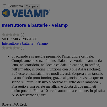
Confronta
Compara
Interruttore a batterie - Velamp
(0)
0.0
SKU : MIG128651600
su
Interruttore a batterie - Velamp
5
(0)
stelle.
0.0
su
Si accende e si spegne premendo l'interruttore centrale.
5
Completamente senza fili, installalo dove vuoi: in camera da
stelle.
letto, nel corridoio, nel locale caldaia, in cantina, in soffitta,
nell'armadio, in cucina. Funziona con 3 pile AAA (incluse).
Può essere installata in tre modi diversi. Sospesa a un tassello
o a un chiodo (non fornito) grazie al gancio previsto a questo
scopo sul retro. Adesivo biadesivo sul retro della lampada. ,.
Fissaggio a una parete metallica: è dotata di due magneti
molto potenti! Fino a 10 ore di autonomia continue. In plastica
ABS resistente agli urti.
8,59 €
IVA Escl.