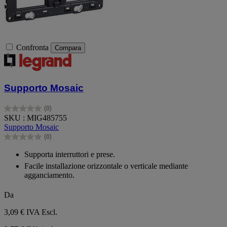
Confronta
Compara
Supporto Mosaic
(0)
0.0
SKU : MIG485755
su
Supporto Mosaic
5
(0)
stelle.
0.0
su
Supporta interruttori e prese.
5
Facile installazione orizzontale o verticale mediante
stelle.
agganciamento.
Da
3,09 €
IVA Escl.