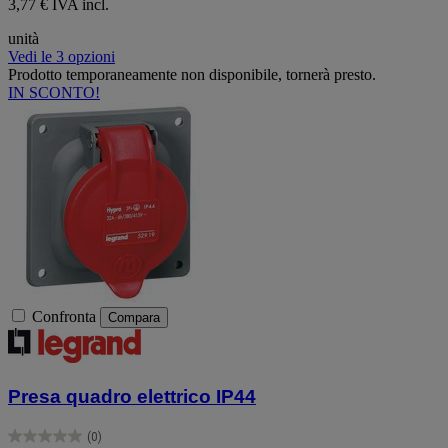
3,77 € IVA incl.
unità
Vedi le 3 opzioni
Prodotto temporaneamente non disponibile, tornerà presto.
IN SCONTO!
Confronta
Compara
Presa quadro elettrico IP44
(0)
0.0