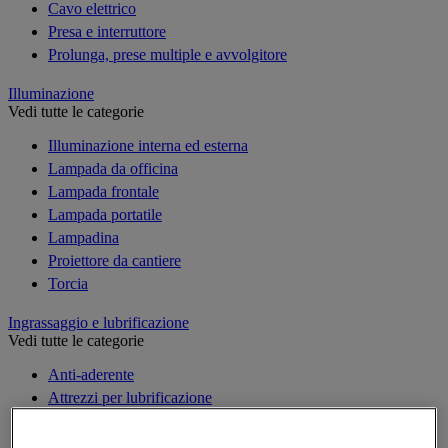
Cavo elettrico
Presa e interruttore
Prolunga, prese multiple e avvolgitore
Illuminazione
Vedi tutte le categorie
Illuminazione interna ed esterna
Lampada da officina
Lampada frontale
Lampada portatile
Lampadina
Proiettore da cantiere
Torcia
Ingrassaggio e lubrificazione
Vedi tutte le categorie
Anti-aderente
Attrezzi per lubrificazione
Grasso e olio
Lubrificante e sbloccante