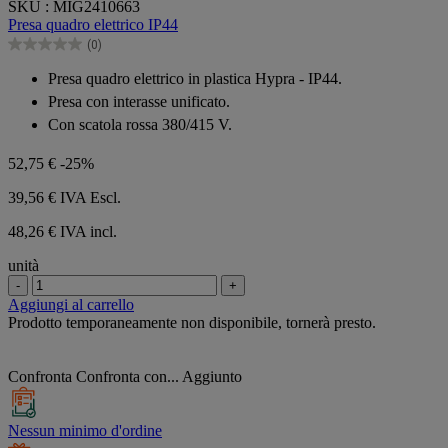
SKU : MIG2410663
su
Presa quadro elettrico IP44
5
(0)
stelle.
0.0
su
Presa quadro elettrico in plastica Hypra - IP44.
5
Presa con interasse unificato.
stelle.
Con scatola rossa 380/415 V.
52,75 €
-25%
39,56 €
IVA Escl.
48,26 € IVA incl.
unità
-
+
Aggiungi al carrello
Prodotto temporaneamente non disponibile, tornerà presto.
Confronta
Confronta con...
Aggiunto
Nessun minimo d'ordine