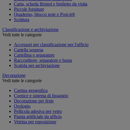
Carta, scheda Bristol e biglietto da visita
Piccole forniture
Quaderno, blocco note e Post-it®
Scrittura
Classificazione e archiviazione
Vedi tutte le categorie
Accessori per classificazione per l'ufficio
Cartella sospesa
Cartellina e separatore
Raccoglitore, separatore e busta
Scatola per archiviazione
Decorazione
Vedi tutte le categorie
Cartina geografica
Cornice e sistema di fissaggio
Decorazione per feste
Orologio
Pellicola adesiva per vetro
Pianta artificiale da ufficio
Vetrina per esposizione