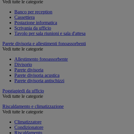
Vedi tutte le categorie
Banco per reception
Cassettiera
Postazione informatica
Scrivania da ufficio
Tavolo per sala riunioni e sala d'attesa
Parete divisoria e allestimenti fonoassorbenti
Vedi tutte le categorie
Allestimento fonoassorbente
Divisorio
Parete divisoria
Parete divisoria acustica
Parete divisoria antischizzi
Poggiapiedi da ufficio
Vedi tutte le categorie
Riscaldamento e climatizzazione
Vedi tutte le categorie
Climatizzatore
Condizionatore
Riscaldamento