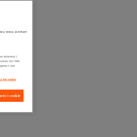
ua senza accettare
er attraverso i
l nostro sito Web
sigenze e una
ta consegna
ca dei cookie
utti i cookie