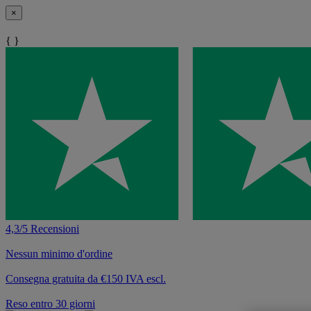
×
{ }
4,3/5 Recensioni
Nessun minimo d'ordine
Consegna gratuita da €150 IVA escl.
Reso entro 30 giorni