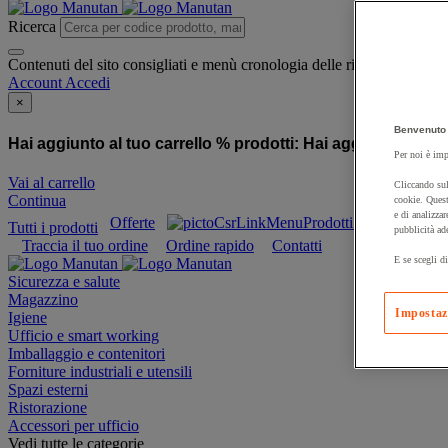
Ricerca
Contenuti del sito consigliati e menù cronologia delle ricerche
Account
Accedi
×
Benvenuto 
Hai aggiunto al tuo carrello % prodotti:
Hai aggiunto al tuo
Per noi è imp
Vai al carrello
Cliccando sul
Continua
cookie. Quest
e di analizzar
Offerte
Prodotti sostenibili
Tutti i prodotti
pubblicità ad
Traccia il tuo ordine
Ordine rapido
Contatti
E se scegli di
Sicurezza e salute
Magazzino
Impostaz
Igiene
Ufficio e smart working
Imballaggio e contenitori
Forniture industriali e utensili
Spazi esterni
Ristorazione
Accessori per ufficio
Vedi tutte le categorie