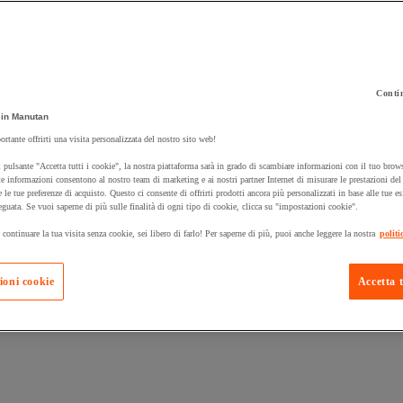
Contin
in Manutan
 carrello un prodotto:
ortante offrirti una visita personalizzata del nostro sito web!
 pulsante "Accetta tutti i cookie", la nostra piattaforma sarà in grado di scambiare informazioni con il tuo brows
e informazioni consentono al nostro team di marketing e ai nostri partner Internet di misurare le prestazioni de
e le tue preferenze di acquisto. Questo ci consente di offrirti prodotti ancora più personalizzati in base alle tue e
Prodotti in pron
Manutan Expert
eguata. Se vuoi saperne di più sulle finalità di ogni tipo di cookie, clicca su "impostazioni cookie".
 continuare la tua visita senza cookie, sei libero di farlo! Per saperne di più, puoi anche leggere la nostra
politi
ioni cookie
Accetta t