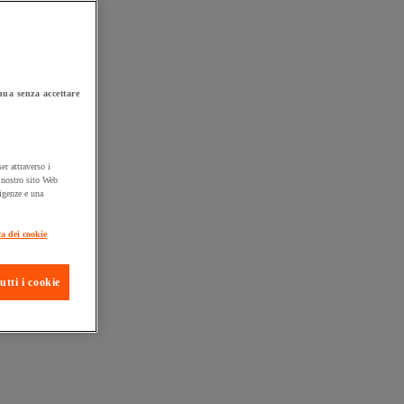
ua senza accettare
er attraverso i
l nostro sito Web
sigenze e una
ta consegna
ca dei cookie
utti i cookie