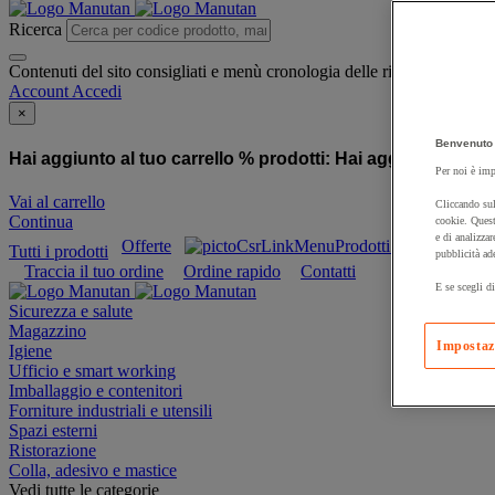
Ricerca
Contenuti del sito consigliati e menù cronologia delle ricerche
Account
Accedi
×
Benvenuto 
Hai aggiunto al tuo carrello % prodotti:
Hai aggiunto al tuo
Per noi è imp
Vai al carrello
Cliccando sul
Continua
cookie. Quest
e di analizzar
Offerte
Prodotti sostenibili
Tutti i prodotti
pubblicità ad
Traccia il tuo ordine
Ordine rapido
Contatti
E se scegli di
Sicurezza e salute
Magazzino
Impostaz
Igiene
Ufficio e smart working
Imballaggio e contenitori
Forniture industriali e utensili
Spazi esterni
Ristorazione
Colla, adesivo e mastice
Vedi tutte le categorie