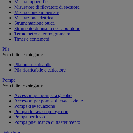
Misura topografica
Misuratore di rilevatore di spessore
Misurazione ambientale
Misurazione elettrica
Strumentazione ottica
Strumento di misura per laboratorio
Termometro e termoigrometro
Timer e contametri
Pila
Vedi tutte le categorie
Pila non ricaricabile
Pila ricaricabile e caricatore
Pompa
Vedi tutte le categorie
Accessori per pompa a gasolio
Accessori per pompa di evacuazione
Pompa d'evacuazione
Pompa di travaso per gasolio
Pompa per fusto
Pompa pneumatica di trasferimento
Saldatura