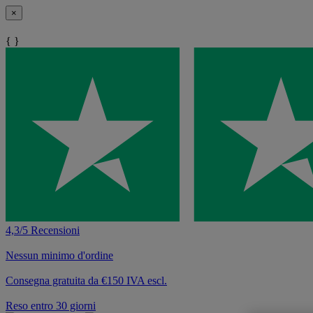
×
{ }
4,3/5 Recensioni
Nessun minimo d'ordine
Consegna gratuita da €150 IVA escl.
Reso entro 30 giorni