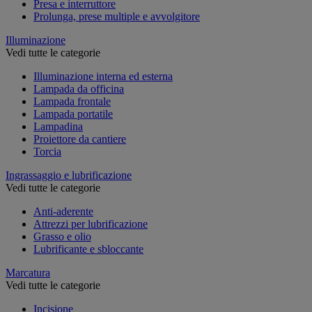
Presa e interruttore
Prolunga, prese multiple e avvolgitore
Illuminazione
Vedi tutte le categorie
Illuminazione interna ed esterna
Lampada da officina
Lampada frontale
Lampada portatile
Lampadina
Proiettore da cantiere
Torcia
Ingrassaggio e lubrificazione
Vedi tutte le categorie
Anti-aderente
Attrezzi per lubrificazione
Grasso e olio
Lubrificante e sbloccante
Marcatura
Vedi tutte le categorie
Incisione