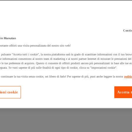
Contin
in Manutan
 carrello un prodotto:
ortante offrirti una visita personalizzata del nostro sito web!
 pulsante "Accetta tutti i cookie", la nostra piattaforma sarà in grado di scambiare informazioni con il tuo brows
e informazioni consentono al nostro team di marketing e ai nostri partner Internet di misurare le prestazioni de
e le tue preferenze di acquisto. Questo ci consente di offrirti prodotti ancora più personalizzati in base alle tue e
Prodotti in pron
Manutan Expert
eguata. Se vuoi saperne di più sulle finalità di ogni tipo di cookie, clicca su "impostazioni cookie".
 continuare la tua visita senza cookie, sei libero di farlo! Per saperne di più, puoi anche leggere la nostra
politi
ioni cookie
Accetta t