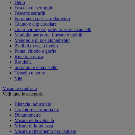
Dado
Fascetta di serraggio
Fascette serrafili
Ferramenta per l'arredamento
Giunto e clip circolare
Guarnizione per porte, finestre e cancelli
Maniglia per porte, finestre e mobili
Manopola di posizionamento
Piedi di messa a livello
Punta, chiodo e graffe
Rivetto e pinza
Rondella
Serratura e chiavistello
Tassello e perno
Vite
Misura e controllo
Vedi tutte le categorie
Bilancia industriale
Contatore e cronometro
Dinamometro
Misura della velocità
Misura di lunghezza
Misura e riferimento per cantiere