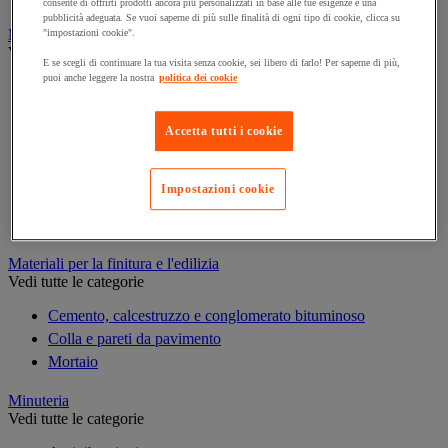
consente di offrirti prodotti ancora più personalizzati in base alle tue esigenze e una
pubblicità adeguata. Se vuoi saperne di più sulle finalità di ogni tipo di cookie, clicca su
Marcatura
"impostazioni cookie".
Vedi tutte le categorie
E se scegli di continuare la tua visita senza cookie, sei libero di farlo! Per saperne di più,
puoi anche leggere la nostra
politica dei cookie
Incisione
Marcatura industriale
Marcatura permanente
Accetta tutti i cookie
Marcatura temporanea
Nastro adesivo di marcatura
Impostazioni cookie
Reperimento
Segnaletica in magazzino
Materiali per la finitura e l'edilizia
Vedi tutte le categorie
Cemento, calcestruzzo e conglomerato bituminoso
Colla e pareti da pavimento
Mortaio
Minuteria
Vedi tutte le categorie