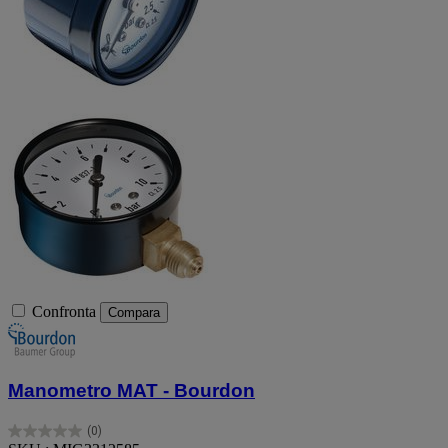
Confronta
Compara
Manometro MAT - Bourdon
(0)
0.0