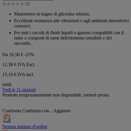
5
(0)
stelle.
0.0
su
Manometro in bagno di glicerina robusto.
5
Eccellente resistenza alle vibrazioni e agli ambienti atmosferici
stelle.
corrosivi.
Per tutti i circuiti di fluidi liquidi o gassosi compatibili con il
rame o composti di rame dell'elemento sensibile e del
raccordo.
Da
16,50 €
-25%
12,38 €
IVA Escl.
15,10 € IVA incl.
unità
Vedi le 11 opzioni
Prodotto temporaneamente non disponibile, tornerà presto.
Confronta
Confronta con...
Aggiunto
Nessun minimo d'ordine