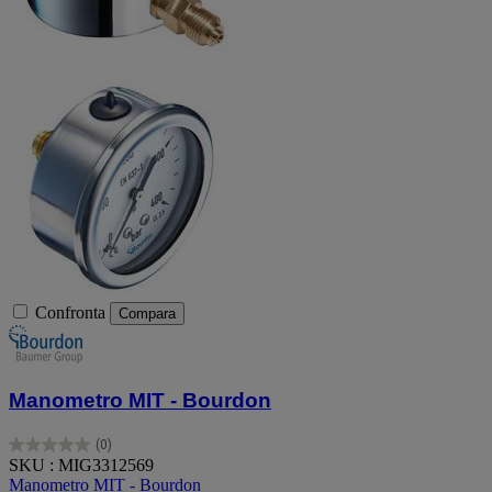
Confronta
Compara
Manometro MIT - Bourdon
(0)
0.0
SKU : MIG3312569
su
Manometro MIT - Bourdon