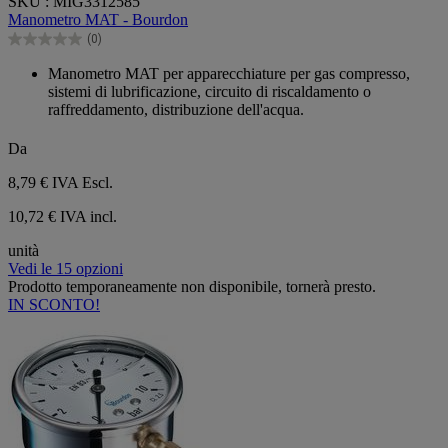
SKU : MIG3312585
su
Manometro MAT - Bourdon
5
(0)
stelle.
0.0
su
Manometro MAT per apparecchiature per gas compresso,
5
sistemi di lubrificazione, circuito di riscaldamento o
stelle.
raffreddamento, distribuzione dell'acqua.
Da
8,79 €
IVA Escl.
10,72 € IVA incl.
unità
Vedi le 15 opzioni
Prodotto temporaneamente non disponibile, tornerà presto.
IN SCONTO!