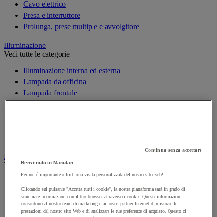
Cavo elettrico
Presa e interruttore
Prolunga, prese multiple e avvolgitore
Illuminazione
Vedi tutte le categorie
Illuminazione interna ed esterna
Lampada da officina
Lampada frontale
Lampada portatile
Lampadina
Proiettore da cantiere
Torcia
Continua senza accettare
Ingrassaggio e lubrificazione
Benvenuto in Manutan
Vedi tutte le categorie
Per noi è importante offrirti una visita personalizzata del nostro sito web!
Anti-aderente
Cliccando sul pulsante "Accetta tutti i cookie", la nostra piattaforma sarà in grado di
Attrezzi per lubrificazione
scambiare informazioni con il tuo browser attraverso i cookie. Queste informazioni
Grasso e olio
consentono al nostro team di marketing e ai nostri partner Internet di misurare le
prestazioni del nostro sito Web e di analizzare le tue preferenze di acquisto. Questo ci
Lubrificante e sbloccante