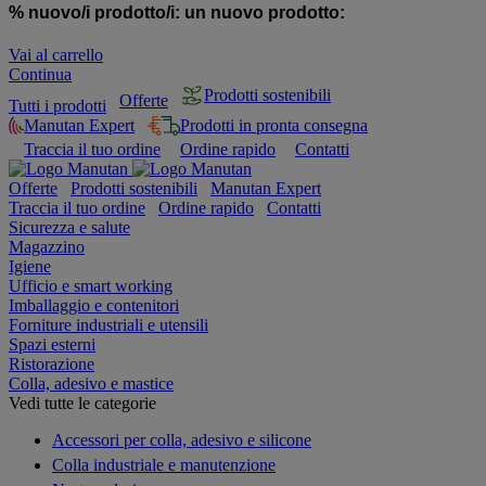
% nuovo/i prodotto/i:
un nuovo prodotto:
Vai al carrello
Continua
Prodotti sostenibili
Offerte
Tutti i prodotti
Manutan Expert
Prodotti in pronta consegna
Traccia il tuo ordine
Ordine rapido
Contatti
Offerte
Prodotti sostenibili
Manutan Expert
Traccia il tuo ordine
Ordine rapido
Contatti
Sicurezza e salute
Magazzino
Igiene
Ufficio e smart working
Imballaggio e contenitori
Forniture industriali e utensili
Spazi esterni
Ristorazione
Colla, adesivo e mastice
Vedi tutte le categorie
Accessori per colla, adesivo e silicone
Colla industriale e manutenzione