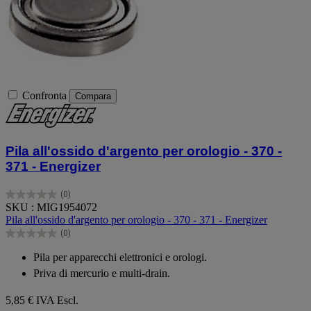
Confronta
Compara
Pila all'ossido d'argento per orologio - 370 -
371 - Energizer
(0)
0.0
SKU : MIG1954072
su
Pila all'ossido d'argento per orologio - 370 - 371 - Energizer
5
(0)
stelle.
0.0
su
Pila per apparecchi elettronici e orologi.
5
Priva di mercurio e multi-drain.
stelle.
5,85 €
IVA Escl.