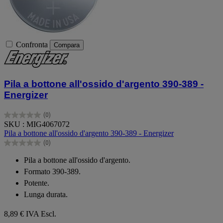
Confronta
Compara
Pila a bottone all'ossido d'argento 390-389 -
Energizer
(0)
0.0
SKU : MIG4067072
su
Pila a bottone all'ossido d'argento 390-389 - Energizer
5
(0)
stelle.
0.0
su
Pila a bottone all'ossido d'argento.
5
Formato 390-389.
stelle.
Potente.
Lunga durata.
8,89 €
IVA Escl.