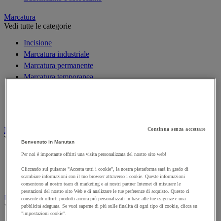
Marcatura
Vedi tutte le categorie
Incisione
Marcatura industriale
Marcatura permanente
Marcatura temporanea
Nastro adesivo di marcatura
Reperimento
Segnaletica in magazzino
Materiali per la finitura e l'edilizia
Continua senza accettare
Vedi tutte le categorie
Benvenuto in Manutan
Per noi è importante offrirti una visita personalizzata del nostro sito web!
Cemento, calcestruzzo e conglomerato bituminoso
Colla e pareti da pavimento
Cliccando sul pulsante "Accetta tutti i cookie", la nostra piattaforma sarà in grado di
scambiare informazioni con il tuo browser attraverso i cookie. Queste informazioni
Mortaio
consentono al nostro team di marketing e ai nostri partner Internet di misurare le
prestazioni del nostro sito Web e di analizzare le tue preferenze di acquisto. Questo ci
Minuteria
consente di offrirti prodotti ancora più personalizzati in base alle tue esigenze e una
Vedi tutte le categorie
pubblicità adeguata. Se vuoi saperne di più sulle finalità di ogni tipo di cookie, clicca su
"impostazioni cookie".