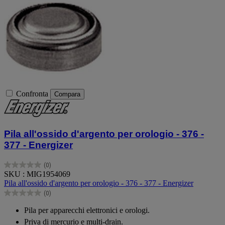
Confronta
Compara
Pila all'ossido d'argento per orologio - 376 -
377 - Energizer
(0)
0.0
SKU : MIG1954069
su
Pila all'ossido d'argento per orologio - 376 - 377 - Energizer
5
(0)
stelle.
0.0
su
Pila per apparecchi elettronici e orologi.
5
Priva di mercurio e multi-drain.
stelle.