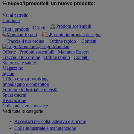
% nuovo/i prodotto/i:
un nuovo prodotto:
Vai al carrello
Continua
Prodotti sostenibili
Offerte
Tutti i prodotti
Manutan Expert
Prodotti in pronta consegna
Traccia il tuo ordine
Ordine rapido
Contatti
Offerte
Prodotti sostenibili
Manutan Expert
Traccia il tuo ordine
Ordine rapido
Contatti
Sicurezza e salute
Magazzino
Igiene
Ufficio e smart working
Imballaggio e contenitori
Forniture industriali e utensili
Spazi esterni
Ristorazione
Colla, adesivo e mastice
Vedi tutte le categorie
Accessori per colla, adesivo e silicone
Colla industriale e manutenzione