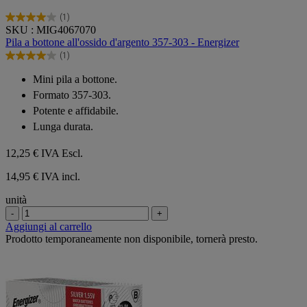
(1)
4.0
SKU : MIG4067070
su
Pila a bottone all'ossido d'argento 357-303 - Energizer
5
(1)
stelle.
4.0
1
su
Mini pila a bottone.
recensione
5
Formato 357-303.
stelle.
1
Potente e affidabile.
recensione
Lunga durata.
12,25 €
IVA Escl.
14,95 € IVA incl.
unità
-
+
Aggiungi al carrello
Prodotto temporaneamente non disponibile, tornerà presto.