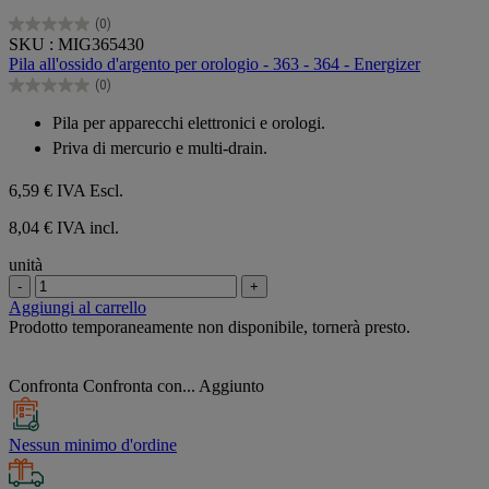
(0)
0.0
SKU : MIG365430
su
Pila all'ossido d'argento per orologio - 363 - 364 - Energizer
5
(0)
stelle.
0.0
su
Pila per apparecchi elettronici e orologi.
5
Priva di mercurio e multi-drain.
stelle.
6,59 €
IVA Escl.
8,04 € IVA incl.
unità
-
+
Aggiungi al carrello
Prodotto temporaneamente non disponibile, tornerà presto.
Confronta
Confronta con...
Aggiunto
Nessun minimo d'ordine