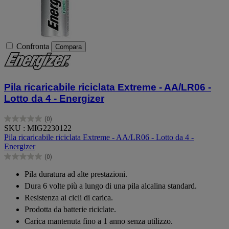
Confronta
Compara
Pila ricaricabile riciclata Extreme - AA/LR06 -
Lotto da 4 - Energizer
(0)
0.0
SKU : MIG2230122
su
Pila ricaricabile riciclata Extreme - AA/LR06 - Lotto da 4 -
5
Energizer
stelle.
(0)
0.0
su
Pila duratura ad alte prestazioni.
5
Dura 6 volte più a lungo di una pila alcalina standard.
stelle.
Resistenza ai cicli di carica.
Prodotta da batterie riciclate.
Carica mantenuta fino a 1 anno senza utilizzo.