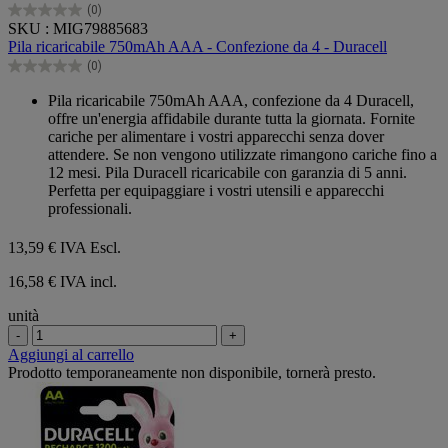
(0)
0.0
SKU : MIG79885683
su
Pila ricaricabile 750mAh AAA - Confezione da 4 - Duracell
5
(0)
stelle.
0.0
su
Pila ricaricabile 750mAh AAA, confezione da 4 Duracell,
5
offre un'energia affidabile durante tutta la giornata. Fornite
stelle.
cariche per alimentare i vostri apparecchi senza dover
attendere. Se non vengono utilizzate rimangono cariche fino a
12 mesi. Pila Duracell ricaricabile con garanzia di 5 anni.
Perfetta per equipaggiare i vostri utensili e apparecchi
professionali.
13,59 €
IVA Escl.
16,58 € IVA incl.
unità
-
+
Aggiungi al carrello
Prodotto temporaneamente non disponibile, tornerà presto.