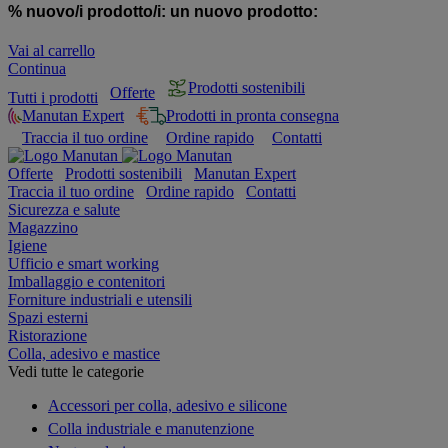
% nuovo/i prodotto/i:
un nuovo prodotto:
Vai al carrello
Continua
Prodotti sostenibili
Offerte
Tutti i prodotti
Manutan Expert
Prodotti in pronta consegna
Traccia il tuo ordine
Ordine rapido
Contatti
Offerte
Prodotti sostenibili
Manutan Expert
Traccia il tuo ordine
Ordine rapido
Contatti
Sicurezza e salute
Magazzino
Igiene
Ufficio e smart working
Imballaggio e contenitori
Forniture industriali e utensili
Spazi esterni
Ristorazione
Colla, adesivo e mastice
Vedi tutte le categorie
Accessori per colla, adesivo e silicone
Colla industriale e manutenzione