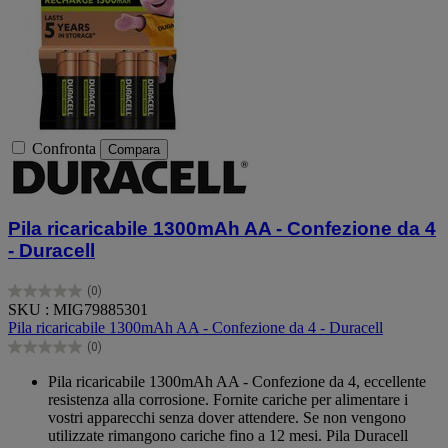
Confronta
Compara
Pila ricaricabile 1300mAh AA - Confezione da 4
- Duracell
(0)
0.0
SKU : MIG79885301
su
Pila ricaricabile 1300mAh AA - Confezione da 4 - Duracell
5
(0)
stelle.
0.0
su
Pila ricaricabile 1300mAh AA - Confezione da 4, eccellente
5
resistenza alla corrosione. Fornite cariche per alimentare i
stelle.
vostri apparecchi senza dover attendere. Se non vengono
utilizzate rimangono cariche fino a 12 mesi. Pila Duracell