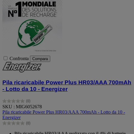
Confronta
Compara
Pila ricaricabile Power Plus HR03/AAA 700mAh
- Lotto da 10 - Energizer
(0)
0.0
SKU : MIG6052678
su
Pila ricaricabile Power Plus HR03/AAA 700mAh - Lotto da 10 -
5
Energizer
stelle.
(0)
0.0
su
Pila ricaricabile HR03/AAA realizzata con il 4% di batterie