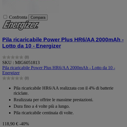
Confronta
Compara
Pila ricaricabile Power Plus HR6/AA 2000mAh -
Lotto da 10 - Energizer
(0)
0.0
SKU : MIG6051813
su
Pila ricaricabile Power Plus HR6/AA 2000mAh - Lotto da 10 -
5
Energizer
stelle.
(0)
0.0
su
Pila ricaricabile HR6/AA realizzata con il 4% di batterie
5
riciclate.
stelle.
Realizzata per offrire le massime prestazioni.
Dura fino a 4 volte più a lungo.
Pila ricaricabile centinaia di volte.
118,90 €
-40%