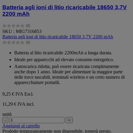
Batteria agli ioni di litio ricaricabile 18650 3,7V
2200 mAh
(0)
0.0
SKU : MIG7316853
su
Batteria agli ioni di litio ricaricabile 18650 3,7V 2200 mAh
5
(0)
stelle.
0.0
su
Batteria al litio ricaricabile 2200mAh a lunga durata.
5
Ideale per apparecchi ad elevato consumo energetico.
stelle.
Autoscarica ridotta, può essere ricaricata completamente
anche dopo 1 anno. Ideale per alimentare la maggior parte
delle torce tascabili, terminali wireless e un certo numero di
apparecchiature portatili.
9,25 €
IVA Escl.
11,29 € IVA incl.
unità
-
+
Aggiungi al carrello
Prodotto temporaneamente non disponibile, tornerà presto.