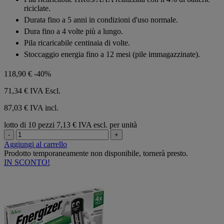
5
riciclate.
stelle.
Durata fino a 5 anni in condizioni d'uso normale.
Dura fino a 4 volte più a lungo.
Pila ricaricabile centinaia di volte.
Stoccaggio energia fino a 12 mesi (pile immagazzinate).
118,90 €
-40%
71,34 €
IVA Escl.
87,03 € IVA incl.
lotto di 10 pezzi
7,13 € IVA escl. per unità
-
+
Aggiungi al carrello
Prodotto temporaneamente non disponibile, tornerà presto.
IN SCONTO!