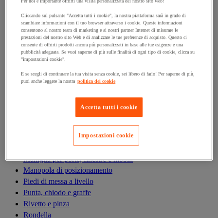
Antivibrazioni
Per noi è importante offrirti una visita personalizzata del nostro sito web!
Asta filettata
Cliccando sul pulsante "Accetta tutti i cookie", la nostra piattaforma sarà in grado di
scambiare informazioni con il tuo browser attraverso i cookie. Queste informazioni
Boccola, inserto, molla e filetto riportato
consentono al nostro team di marketing e ai nostri partner Internet di misurare le
Bullone
prestazioni del nostro sito Web e di analizzare le tue preferenze di acquisto. Questo ci
consente di offrirti prodotti ancora più personalizzati in base alle tue esigenze e una
Calamita di fissaggio
pubblicità adeguata. Se vuoi saperne di più sulle finalità di ogni tipo di cookie, clicca su
Cardine, cerniera e bandella
"impostazioni cookie".
Cassetta delle lettere
E se scegli di continuare la tua visita senza cookie, sei libero di farlo! Per saperne di più,
Cerniera
puoi anche leggere la nostra
politica dei cookie
Dado
Fascetta di serraggio
Accetta tutti i cookie
Fascette serrafili
Ferramenta per l'arredamento
Impostazioni cookie
Giunto e clip circolare
Guarnizione per porte, finestre e cancelli
Maniglia per porte, finestre e mobili
Manopola di posizionamento
Piedi di messa a livello
Punta, chiodo e graffe
Rivetto e pinza
Rondella