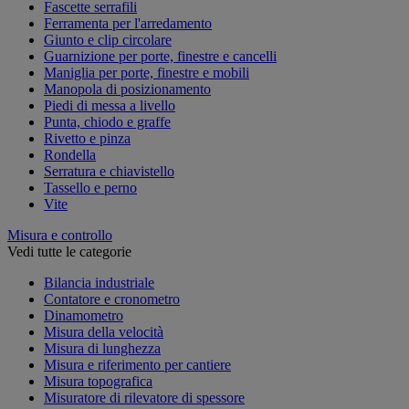
Fascette serrafili
Ferramenta per l'arredamento
Giunto e clip circolare
Guarnizione per porte, finestre e cancelli
Maniglia per porte, finestre e mobili
Manopola di posizionamento
Piedi di messa a livello
Punta, chiodo e graffe
Rivetto e pinza
Rondella
Serratura e chiavistello
Tassello e perno
Vite
Misura e controllo
Vedi tutte le categorie
Bilancia industriale
Contatore e cronometro
Dinamometro
Misura della velocità
Misura di lunghezza
Misura e riferimento per cantiere
Misura topografica
Misuratore di rilevatore di spessore