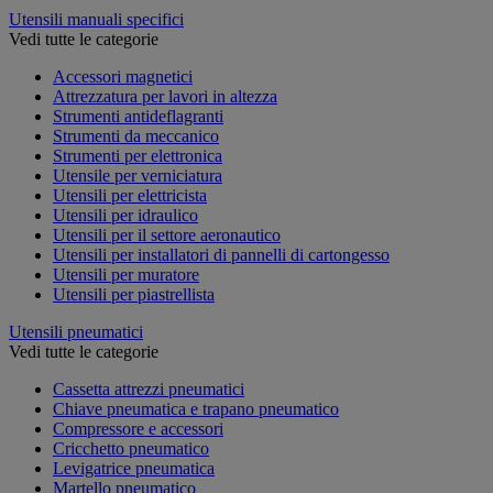
Utensili manuali specifici
Vedi tutte le categorie
Accessori magnetici
Attrezzatura per lavori in altezza
Strumenti antideflagranti
Strumenti da meccanico
Strumenti per elettronica
Utensile per verniciatura
Utensili per elettricista
Utensili per idraulico
Utensili per il settore aeronautico
Utensili per installatori di pannelli di cartongesso
Utensili per muratore
Utensili per piastrellista
Utensili pneumatici
Vedi tutte le categorie
Cassetta attrezzi pneumatici
Chiave pneumatica e trapano pneumatico
Compressore e accessori
Cricchetto pneumatico
Levigatrice pneumatica
Martello pneumatico