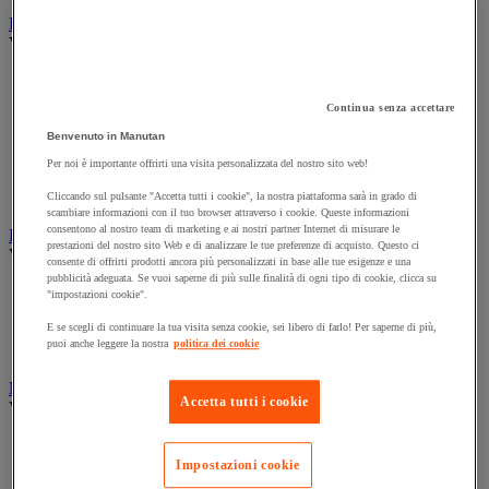
Illuminazione
Vedi tutte le categorie
Illuminazione interna ed esterna
Lampada da officina
Continua senza accettare
Lampada frontale
Lampada portatile
Benvenuto in Manutan
Lampadina
Per noi è importante offrirti una visita personalizzata del nostro sito web!
Proiettore da cantiere
Torcia
Cliccando sul pulsante "Accetta tutti i cookie", la nostra piattaforma sarà in grado di
scambiare informazioni con il tuo browser attraverso i cookie. Queste informazioni
consentono al nostro team di marketing e ai nostri partner Internet di misurare le
Ingrassaggio e lubrificazione
prestazioni del nostro sito Web e di analizzare le tue preferenze di acquisto. Questo ci
Vedi tutte le categorie
consente di offrirti prodotti ancora più personalizzati in base alle tue esigenze e una
pubblicità adeguata. Se vuoi saperne di più sulle finalità di ogni tipo di cookie, clicca su
Anti-aderente
"impostazioni cookie".
Attrezzi per lubrificazione
E se scegli di continuare la tua visita senza cookie, sei libero di farlo! Per saperne di più,
Grasso e olio
puoi anche leggere la nostra
politica dei cookie
Lubrificante e sbloccante
Marcatura
Accetta tutti i cookie
Vedi tutte le categorie
Incisione
Marcatura industriale
Impostazioni cookie
Marcatura permanente