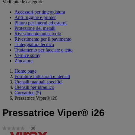
Vedi tutte le categorie
Accessori per tinteggiatura
Anti-ruggine e primer
Pittura per interni ed esterni
Protezione dei metalli
Rivestimento antiscivolo
Rivestimento per il pavimento
Tinteggiatura tecnica
Trattamento per facciate e tetto
Vernice spray
Zincatura
Home page
Forniture industriali e utensili
Utensili manuali specifici
Utensili per idraulico
Curvatrice
(5)
Pressatrice Viper® i26
Pressatrice Viper® i26
(0)
Nessuna