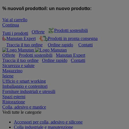
% nuovo/i prodotto/i:
un nuovo prodotto:
Vai al carrello
Continua
Prodotti sostenibili
Offerte
Tutti i prodotti
Manutan Expert
Prodotti in pronta consegna
Traccia il tuo ordine
Ordine rapido
Contatti
Offerte
Prodotti sostenibili
Manutan Expert
Traccia il tuo ordine
Ordine rapido
Contatti
Sicurezza e salute
Magazzino
Igiene
Ufficio e smart working
Imballaggio e contenitori
Forniture industriali e utensili
Spazi esterni
Ristorazione
Colla, adesivo e mastice
Vedi tutte le categorie
Accessori per colla, adesivo e silicone
Colla industriale e manutenzione