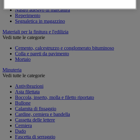
Marcatura temporanea
Nastro adesivo di marcatura
Reperimento
Segnaletica in magazzino
Materiali per la finitura e l'edilizia
Vedi tutte le categorie
Cemento, calcestruzzo e conglomerato bituminoso
Colla e pareti da pavimento
Mortaio
Minuteria
Vedi tutte le categorie
Antivibrazioni
Asta filettata
Boccola, inserto, molla e filetto riportato
Bullone
Calamita di fissaggio
Cardine, cerniera e bandella
Cassetta delle lettere
Cerniera
Dado
Fascetta di serraggio