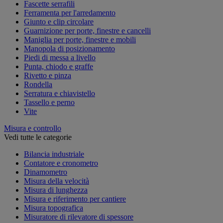
Fascette serrafili
Ferramenta per l'arredamento
Giunto e clip circolare
Guarnizione per porte, finestre e cancelli
Maniglia per porte, finestre e mobili
Manopola di posizionamento
Piedi di messa a livello
Punta, chiodo e graffe
Rivetto e pinza
Rondella
Serratura e chiavistello
Tassello e perno
Vite
Misura e controllo
Vedi tutte le categorie
Bilancia industriale
Contatore e cronometro
Dinamometro
Misura della velocità
Misura di lunghezza
Misura e riferimento per cantiere
Misura topografica
Misuratore di rilevatore di spessore