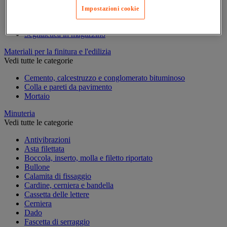
Marcatura temporanea
Impostazioni cookie
Nastro adesivo di marcatura
Reperimento
Segnaletica in magazzino
Materiali per la finitura e l'edilizia
Vedi tutte le categorie
Cemento, calcestruzzo e conglomerato bituminoso
Colla e pareti da pavimento
Mortaio
Minuteria
Vedi tutte le categorie
Antivibrazioni
Asta filettata
Boccola, inserto, molla e filetto riportato
Bullone
Calamita di fissaggio
Cardine, cerniera e bandella
Cassetta delle lettere
Cerniera
Dado
Fascetta di serraggio