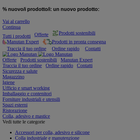
% nuovo/i prodotto/i:
un nuovo prodotto:
Vai al carrello
Continua
Prodotti sostenibili
Offerte
Tutti i prodotti
Manutan Expert
Prodotti in pronta consegna
Traccia il tuo ordine
Ordine rapido
Contatti
Offerte
Prodotti sostenibili
Manutan Expert
Traccia il tuo ordine
Ordine rapido
Contatti
Sicurezza e salute
Magazzino
Igiene
Ufficio e smart working
Imballaggio e contenitori
Forniture industriali e utensili
Spazi esterni
Ristorazione
Colla, adesivo e mastice
Vedi tutte le categorie
Accessori per colla, adesivo e silicone
Colla industriale e manutenzione