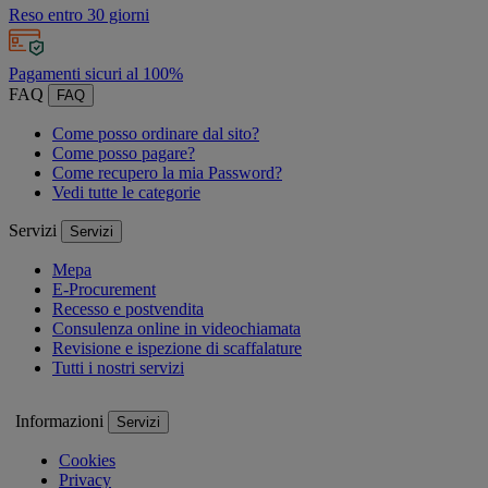
Reso entro 30 giorni
Pagamenti sicuri al 100%
FAQ
FAQ
Come posso ordinare dal sito?
Come posso pagare?
Come recupero la mia Password?
Vedi tutte le categorie
Servizi
Servizi
Mepa
E-Procurement
Recesso e postvendita
Consulenza online in videochiamata
Revisione e ispezione di scaffalature
Tutti i nostri servizi
Informazioni
Servizi
Cookies
Privacy