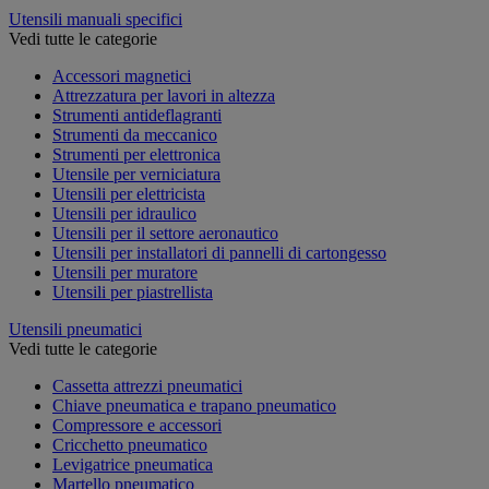
Utensili manuali specifici
Vedi tutte le categorie
Accessori magnetici
Attrezzatura per lavori in altezza
Strumenti antideflagranti
Strumenti da meccanico
Strumenti per elettronica
Utensile per verniciatura
Utensili per elettricista
Utensili per idraulico
Utensili per il settore aeronautico
Utensili per installatori di pannelli di cartongesso
Utensili per muratore
Utensili per piastrellista
Utensili pneumatici
Vedi tutte le categorie
Cassetta attrezzi pneumatici
Chiave pneumatica e trapano pneumatico
Compressore e accessori
Cricchetto pneumatico
Levigatrice pneumatica
Martello pneumatico