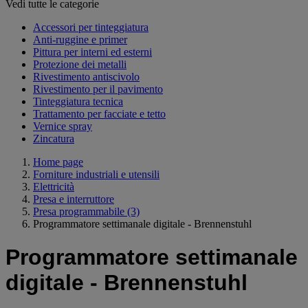
Vedi tutte le categorie
Accessori per tinteggiatura
Anti-ruggine e primer
Pittura per interni ed esterni
Protezione dei metalli
Rivestimento antiscivolo
Rivestimento per il pavimento
Tinteggiatura tecnica
Trattamento per facciate e tetto
Vernice spray
Zincatura
Home page
Forniture industriali e utensili
Elettricità
Presa e interruttore
Presa programmabile
(3)
Programmatore settimanale digitale - Brennenstuhl
Programmatore settimanale
digitale - Brennenstuhl