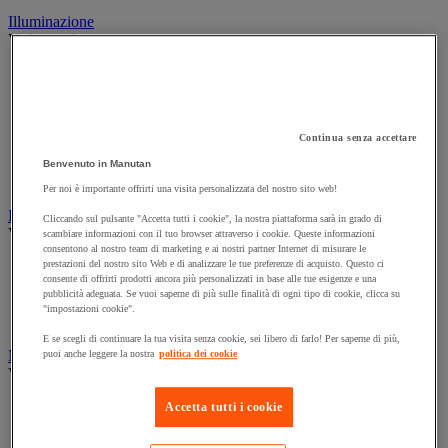
Illuminazione
Vedi tutte le categorie
Illuminazione interna ed esterna
Lampada da officina
Lampada frontale
Lampada portatile
Continua senza accettare
Lampadina
Proiettore da cantiere
Benvenuto in Manutan
Torcia
Per noi è importante offrirti una visita personalizzata del nostro sito web!
Ingrassaggio e lubrificazione
Cliccando sul pulsante "Accetta tutti i cookie", la nostra piattaforma sarà in grado di
Vedi tutte le categorie
scambiare informazioni con il tuo browser attraverso i cookie. Queste informazioni
consentono al nostro team di marketing e ai nostri partner Internet di misurare le
prestazioni del nostro sito Web e di analizzare le tue preferenze di acquisto. Questo ci
Anti-aderente
consente di offrirti prodotti ancora più personalizzati in base alle tue esigenze e una
Attrezzi per lubrificazione
pubblicità adeguata. Se vuoi saperne di più sulle finalità di ogni tipo di cookie, clicca su
Grasso e olio
"impostazioni cookie".
Lubrificante e sbloccante
E se scegli di continuare la tua visita senza cookie, sei libero di farlo! Per saperne di più,
Marcatura
puoi anche leggere la nostra
politica dei cookie
Vedi tutte le categorie
Incisione
Accetta tutti i cookie
Marcatura industriale
Marcatura permanente