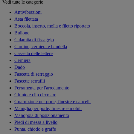
Vedi tutte le categorie
Antivibrazioni
Asta filettata
Boccola, inserto, molla e filetto riportato
Bullone
Calamita di fissaggio
Cardine, cerniera e bandella
Cassetta delle lettere
Cerniera
Dado
Fascetta di serraggio
Fascette serrafili
Ferramenta per l'arredamento
Giunto e clip circolare
Guarnizione per porte, finestre e cancelli
Maniglia per porte, finestre e mobili
Manopola di posizionamento
Piedi di messa a livello
Punta, chiodo e graffe