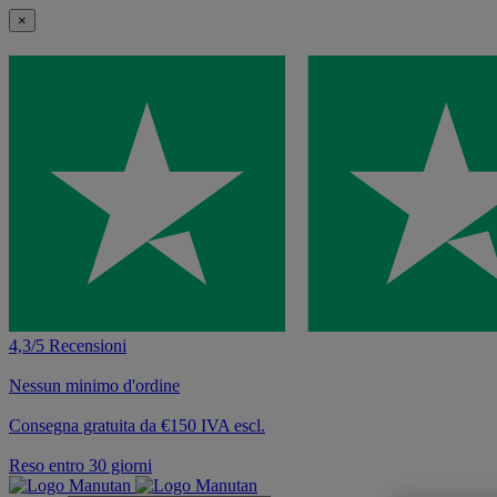
×
4,3/5 Recensioni
Nessun minimo d'ordine
Consegna gratuita da €150 IVA escl.
Reso entro 30 giorni