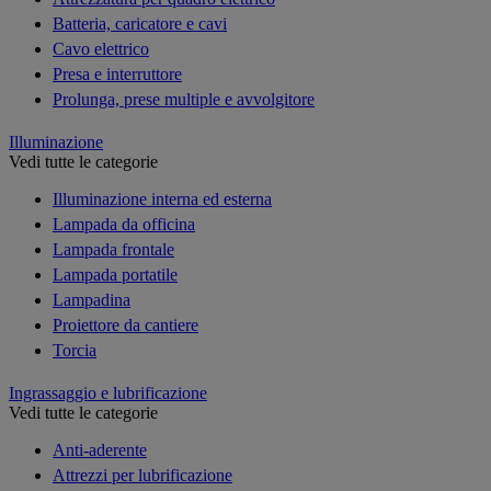
Batteria, caricatore e cavi
Cavo elettrico
Presa e interruttore
Prolunga, prese multiple e avvolgitore
Illuminazione
Vedi tutte le categorie
Illuminazione interna ed esterna
Lampada da officina
Lampada frontale
Lampada portatile
Lampadina
Proiettore da cantiere
Torcia
Ingrassaggio e lubrificazione
Vedi tutte le categorie
Anti-aderente
Attrezzi per lubrificazione