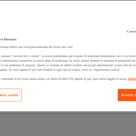
Contin
 carrello un prodotto:
in Manutan
ortante offrirti una visita personalizzata del nostro sito web!
 pulsante "Accetta tutti i cookie", la nostra piattaforma sarà in grado di scambiare informazioni con il tuo brows
Prodotti in pron
e informazioni consentono al nostro team di marketing e ai nostri partner Internet di misurare le prestazioni de
Manutan Expert
e le tue preferenze di acquisto. Questo ci consente di offrirti prodotti ancora più personalizzati in base alle tue e
eguata. Se vuoi saperne di più sulle finalità di ogni tipo di cookie, clicca su "impostazioni cookie".
 continuare la tua visita senza cookie, sei libero di farlo! Per saperne di più, puoi anche leggere la nostra
politi
ioni cookie
Accetta t