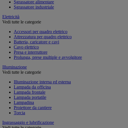
Sgrassatore alimentare
Sgrassatore industriale
Elettricità
Vedi tutte le categorie
Accessori per quadro elettrico
Attrezzatura per quadro elettrico
Batteria, caricatore e cavi
Cavo elettrico
Presa e interruttore
Prolunga, prese multiple e avvolgitore
Illuminazione
Vedi tutte le categorie
Illuminazione interna ed esterna
Lampada da officina
Lampada frontale
Lampada portatile
Lampadina
Proiettore da cantiere
Torcia
Ingrassaggio e lubrificazione
Vedi tutte le categorie