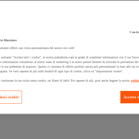
Contin
in Manutan
ortante offrirti una visita personalizzata del nostro sito web!
 pulsante "Accetta tutti i cookie", la nostra piattaforma sarà in grado di scambiare informazioni con il tuo brows
e informazioni consentono al nostro team di marketing e ai nostri partner Internet di misurare le prestazioni de
e le tue preferenze di acquisto. Questo ci consente di offrirti prodotti ancora più personalizzati in base alle tue e
eguata. Se vuoi saperne di più sulle finalità di ogni tipo di cookie, clicca su "impostazioni cookie".
uta
 continuare la tua visita senza cookie, sei libero di farlo! Per saperne di più, puoi anche leggere la nostra
politi
ioni cookie
Accetta t