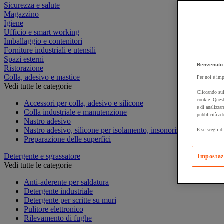
Sicurezza e salute
Magazzino
Igiene
Ufficio e smart working
Imballaggio e contenitori
Forniture industriali e utensili
Spazi esterni
Benvenuto 
Ristorazione
Colla, adesivo e mastice
Per noi è imp
Vedi tutte le categorie
Cliccando sul
cookie. Quest
Accessori per colla, adesivo e silicone
e di analizzar
Colla industriale e manutenzione
pubblicità ad
Nastro adesivo
Nastro adesivo, silicone per isolamento, insonorizzazione e ten
E se scegli di
Preparazione delle superfici
Detergente e sgrassatore
Impostaz
Vedi tutte le categorie
Anti-aderente per saldatura
Detergente industriale
Detergente per scritte su muri
Pulitore elettronico
Rilevamento di fughe