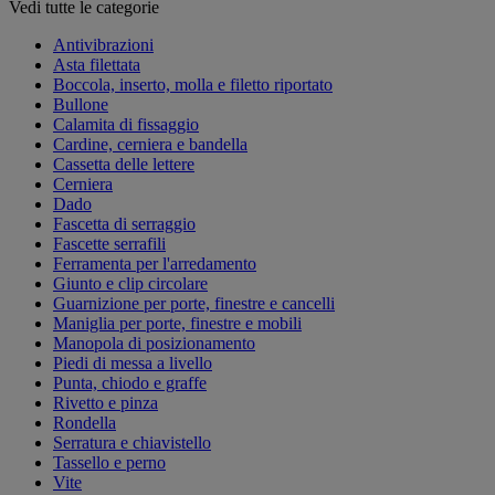
Vedi tutte le categorie
Antivibrazioni
Asta filettata
Boccola, inserto, molla e filetto riportato
Bullone
Calamita di fissaggio
Cardine, cerniera e bandella
Cassetta delle lettere
Cerniera
Dado
Fascetta di serraggio
Fascette serrafili
Ferramenta per l'arredamento
Giunto e clip circolare
Guarnizione per porte, finestre e cancelli
Maniglia per porte, finestre e mobili
Manopola di posizionamento
Piedi di messa a livello
Punta, chiodo e graffe
Rivetto e pinza
Rondella
Serratura e chiavistello
Tassello e perno
Vite