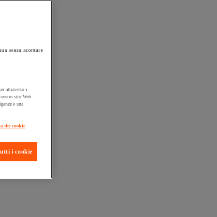
ua senza accettare
er attraverso i
l nostro sito Web
sigenze e una
ca dei cookie
utti i cookie