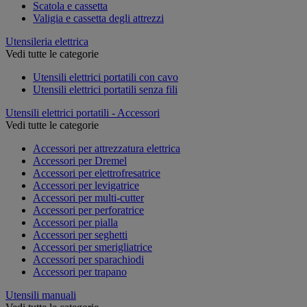
Scatola e cassetta
Valigia e cassetta degli attrezzi
Utensileria elettrica
Vedi tutte le categorie
Utensili elettrici portatili con cavo
Utensili elettrici portatili senza fili
Utensili elettrici portatili - Accessori
Vedi tutte le categorie
Accessori per attrezzatura elettrica
Accessori per Dremel
Accessori per elettrofresatrice
Accessori per levigatrice
Accessori per multi-cutter
Accessori per perforatrice
Accessori per pialla
Accessori per seghetti
Accessori per smerigliatrice
Accessori per sparachiodi
Accessori per trapano
Utensili manuali