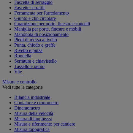
Fascetta di serraggio
Fascette serrafili
Ferramenta per l'arredamento
Giunto e clip circolare
Guarnizione per porte, finestre e cancelli
Maniglia per porte, finestre e mobili
Manopola di posizionamento
Piedi di messa a livello
Punta, chiodo e graffe
Rivetto e pinza
Rondella
Serratura e chiavistello
Tassello e perno
Vite
Misura e controllo
Vedi tutte le categorie
Bilancia industriale
Contatore e cronometro
Dinamometro
Misura della velocità
Misura di lunghezza
Misura e riferimento per cantiere
Misura topografica