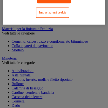
Marcatura permanente
Marcatura temporanea
Nastro adesivo di marcatura
Impostazioni cookie
Reperimento
Segnaletica in magazzino
Materiali per la finitura e l'edilizia
Vedi tutte le categorie
Cemento, calcestruzzo e conglomerato bituminoso
Colla e pareti da pavimento
Mortaio
Minuteria
Vedi tutte le categorie
Antivibrazioni
Asta filettata
Boccola, inserto, molla e filetto riportato
Bullone
Calamita di fissaggio
Cardine, cerniera e bandella
Cassetta delle lettere
Cerniera
Dado