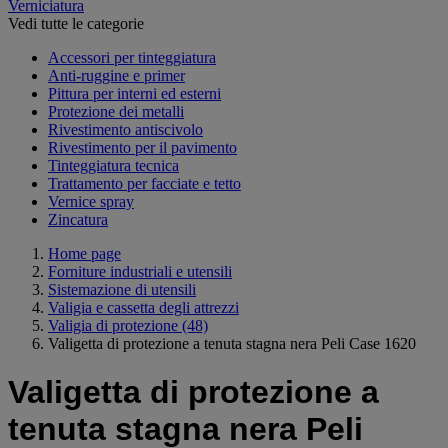
Verniciatura
Vedi tutte le categorie
Accessori per tinteggiatura
Anti-ruggine e primer
Pittura per interni ed esterni
Protezione dei metalli
Rivestimento antiscivolo
Rivestimento per il pavimento
Tinteggiatura tecnica
Trattamento per facciate e tetto
Vernice spray
Zincatura
Home page
Forniture industriali e utensili
Sistemazione di utensili
Valigia e cassetta degli attrezzi
Valigia di protezione
(48)
Valigetta di protezione a tenuta stagna nera Peli Case 1620
Valigetta di protezione a
tenuta stagna nera Peli