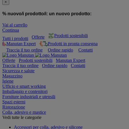
×
% nuovo/i prodotto/i:
un nuovo prodotto:
Vai al carrello
Continua
Prodotti sostenibili
Offerte
Tutti i prodotti
Manutan Expert
Prodotti in pronta consegna
Traccia il tuo ordine
Ordine rapido
Contatti
Offerte
Prodotti sostenibili
Manutan Expert
Traccia il tuo ordine
Ordine rapido
Contatti
Sicurezza e salute
Magazzino
Igiene
Ufficio e smart working
Imballaggio e contenitori
Forniture industriali e utensili
Spazi esterni
Ristorazione
Colla, adesivo e mastice
Vedi tutte le categorie
Accessori per colla, adesivo e silicone