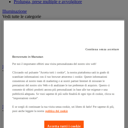
Prolunga, prese multiple e avvolgitore
Illuminazione
Vedi tutte le categorie
Illuminazione interna ed esterna
Lampada da officina
Lampada frontale
Lampada portatile
Lampadina
Continua senza accettare
Proiettore da cantiere
Torcia
Benvenuto in Manutan
Per noi è importante offrirti una visita personalizzata del nostro sito web!
Ingrassaggio e lubrificazione
Vedi tutte le categorie
Cliccando sul pulsante "Accetta tutti i cookie", la nostra piattaforma sarà in grado di
scambiare informazioni con il tuo browser attraverso i cookie. Queste informazioni
Anti-aderente
consentono al nostro team di marketing e ai nostri partner Internet di misurare le
prestazioni del nostro sito Web e di analizzare le tue preferenze di acquisto. Questo ci
Attrezzi per lubrificazione
consente di offrirti prodotti ancora più personalizzati in base alle tue esigenze e una
Grasso e olio
pubblicità adeguata. Se vuoi saperne di più sulle finalità di ogni tipo di cookie, clicca su
Lubrificante e sbloccante
"impostazioni cookie".
Marcatura
E se scegli di continuare la tua visita senza cookie, sei libero di farlo! Per saperne di più,
Vedi tutte le categorie
puoi anche leggere la nostra
politica dei cookie
Incisione
Marcatura industriale
Accetta tutti i cookie