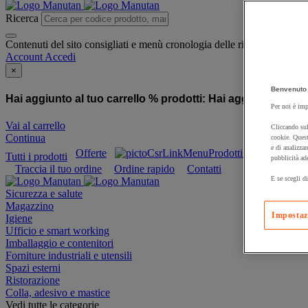
Ricerca
Contenuti del sito consigliati e menù cronologia delle ricerche
Account
Accedi
×
Benvenuto 
Hai aggiunto al tuo carrello % prodotti:
Hai aggiunto al tuo
Per noi è imp
Vai al carrello
Cliccando sul
Continua
cookie. Quest
e di analizzar
Offerte
Prodotti sostenibili
Tutti i prodotti
pubblicità ad
Traccia il tuo ordine
Ordine rapido
Contatti
E se scegli di
Sicurezza e salute
Magazzino
Impostaz
Igiene
Ufficio e smart working
Imballaggio e contenitori
Forniture industriali e utensili
Spazi esterni
Ristorazione
Colla, adesivo e mastice
Vedi tutte le categorie