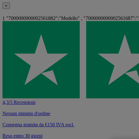
×
{ "7000000000002561882":"Modello" , "7000000000002561687":"Ri
4,3/5 Recensioni
Nessun minimo d'ordine
Consegna gratuita da €150 IVA escl.
Reso entro 30 giorni