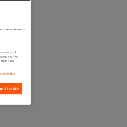
ua senza accettare
er attraverso i
l nostro sito Web
sigenze e una
ta consegna
ca dei cookie
utti i cookie