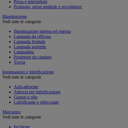
Presa e interruttore
Prolunga, prese multiple e avvolgitore
Illuminazione
Vedi tutte le categorie
Illuminazione interna ed esterna
Lampada da officina
Lampada frontale
Lampada portatile
Lampadina
Proiettore da cantiere
Torcia
Ingrassaggio e lubrificazione
Vedi tutte le categorie
Anti-aderente
Attrezzi per lubrificazione
Grasso e olio
Lubrificante e sbloccante
Marcatura
Vedi tutte le categorie
Incisione