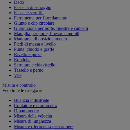
Dado
Fascetta di serraggio
Fascette serrafili
Ferramenta per l'arredamento
Giunto e clip circolare
Guarnizione per porte, finestre e cancelli
Maniglia per porte, finestre e mobili
Manopola di posizionamento
Piedi di messa a livello
Punta, chiodo e graffe
Rivetto e pinza
Rondella
Serratura e chiavistello
Tassello e perno
Vite
Misura e controllo
Vedi tutte le categorie
Bilancia industriale
Contatore e cronometro
Dinamometro
Misura della velocità
Misura di lunghezza
Misura e riferimento per cantiere