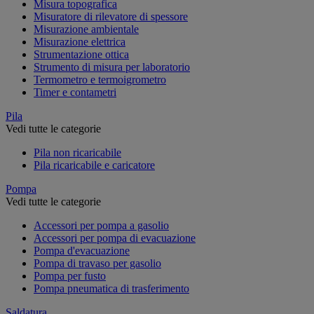
Misura topografica
Misuratore di rilevatore di spessore
Misurazione ambientale
Misurazione elettrica
Strumentazione ottica
Strumento di misura per laboratorio
Termometro e termoigrometro
Timer e contametri
Pila
Vedi tutte le categorie
Pila non ricaricabile
Pila ricaricabile e caricatore
Pompa
Vedi tutte le categorie
Accessori per pompa a gasolio
Accessori per pompa di evacuazione
Pompa d'evacuazione
Pompa di travaso per gasolio
Pompa per fusto
Pompa pneumatica di trasferimento
Saldatura