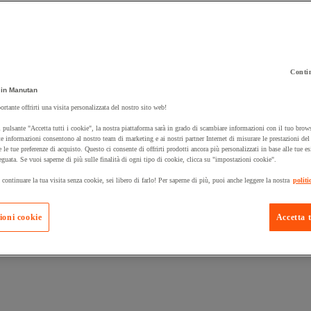
Contin
in Manutan
 carrello un prodotto:
ortante offrirti una visita personalizzata del nostro sito web!
 pulsante "Accetta tutti i cookie", la nostra piattaforma sarà in grado di scambiare informazioni con il tuo brows
e informazioni consentono al nostro team di marketing e ai nostri partner Internet di misurare le prestazioni de
e le tue preferenze di acquisto. Questo ci consente di offrirti prodotti ancora più personalizzati in base alle tue e
Prodotti in pron
Manutan Expert
eguata. Se vuoi saperne di più sulle finalità di ogni tipo di cookie, clicca su "impostazioni cookie".
 continuare la tua visita senza cookie, sei libero di farlo! Per saperne di più, puoi anche leggere la nostra
politi
ioni cookie
Accetta t