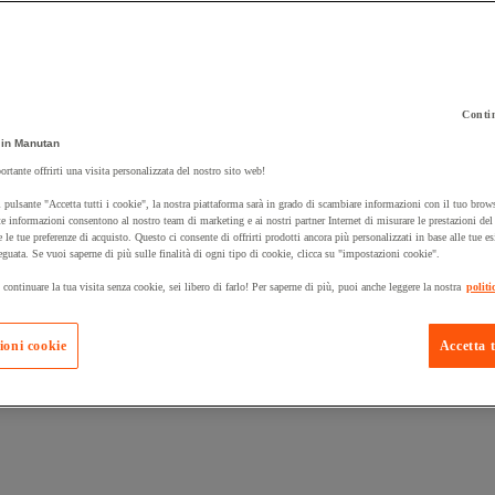
Contin
in Manutan
ortante offrirti una visita personalizzata del nostro sito web!
 carrello un prodotto:
 pulsante "Accetta tutti i cookie", la nostra piattaforma sarà in grado di scambiare informazioni con il tuo brows
e informazioni consentono al nostro team di marketing e ai nostri partner Internet di misurare le prestazioni de
e le tue preferenze di acquisto. Questo ci consente di offrirti prodotti ancora più personalizzati in base alle tue e
eguata. Se vuoi saperne di più sulle finalità di ogni tipo di cookie, clicca su "impostazioni cookie".
Prodotti in pron
Manutan Expert
 continuare la tua visita senza cookie, sei libero di farlo! Per saperne di più, puoi anche leggere la nostra
politi
ioni cookie
Accetta t