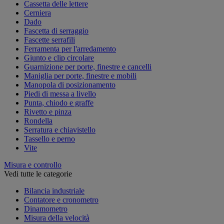
Cassetta delle lettere
Cerniera
Dado
Fascetta di serraggio
Fascette serrafili
Ferramenta per l'arredamento
Giunto e clip circolare
Guarnizione per porte, finestre e cancelli
Maniglia per porte, finestre e mobili
Manopola di posizionamento
Piedi di messa a livello
Punta, chiodo e graffe
Rivetto e pinza
Rondella
Serratura e chiavistello
Tassello e perno
Vite
Misura e controllo
Vedi tutte le categorie
Bilancia industriale
Contatore e cronometro
Dinamometro
Misura della velocità