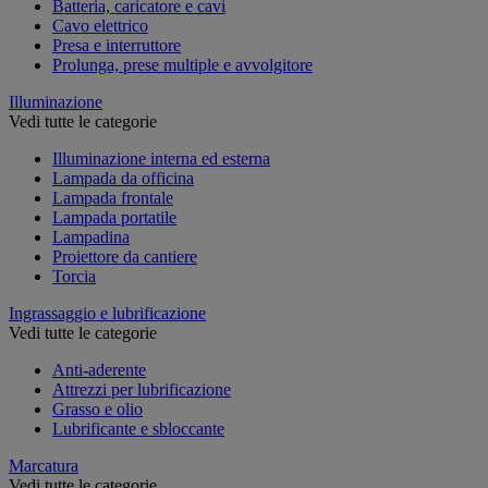
Batteria, caricatore e cavi
Cavo elettrico
Presa e interruttore
Prolunga, prese multiple e avvolgitore
Illuminazione
Vedi tutte le categorie
Illuminazione interna ed esterna
Lampada da officina
Lampada frontale
Lampada portatile
Lampadina
Proiettore da cantiere
Torcia
Ingrassaggio e lubrificazione
Vedi tutte le categorie
Anti-aderente
Attrezzi per lubrificazione
Grasso e olio
Lubrificante e sbloccante
Marcatura
Vedi tutte le categorie