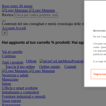
Reso entro 30 giorni
Ricerca
Contenuti del sito consigliati e menù cronologia delle ricerche
Account
Accedi
Benvenuto 
×
Per noi è imp
Hai aggiunto al tuo carrello % prodotti:
Hai aggiunto al tuo
Cliccando sul
cookie. Quest
e di analizzar
Vai al carrello
pubblicità ad
Continua
Offerte
Prodotti sostenibili
E se scegli di
Tutti i prodotti
Traccia il tuo ordine
Ordine rapido
Contatti
Impostaz
Sicurezza e salute
Magazzino
Igiene
Ufficio e smart working
Imballaggio e contenitori
Forniture industriali e utensili
Spazi esterni
Ristorazione