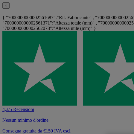
×
{ "7000000000002561687":"Rif. Fabbricante" , "7000000000002561
"7000000000002561371":"Altezza totale (mm)" , "700000000000256
"7000000000002562073":"Altezza utile (mm)" }
4,3/5 Recensioni
Nessun minimo d'ordine
Consegna gratuita da €150 IVA escl.