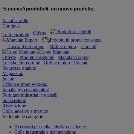
% nuovo/i prodotto/i:
un nuovo prodotto:
Vai al carrello
Continua
Prodotti sostenibili
Offerte
Tutti i prodotti
Manutan Expert
Prodotti in pronta consegna
Traccia il tuo ordine
Ordine rapido
Contatti
Offerte
Prodotti sostenibili
Manutan Expert
Traccia il tuo ordine
Ordine rapido
Contatti
Sicurezza e salute
Magazzino
Igiene
Ufficio e smart working
Imballaggio e contenitori
Forniture industriali e utensili
Spazi esterni
Ristorazione
Colla, adesivo e mastice
Vedi tutte le categorie
Accessori per colla, adesivo e silicone
Colla industriale e manutenzione