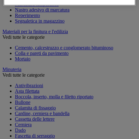
Marcatura temporanea
Nastro adesivo di marcatura
Reperimento
Segnaletica in magazzino
Materiali per la finitura e l'edilizia
Vedi tutte le categorie
Cemento, calcestruzzo e conglomerato bituminoso
Colla e pareti da pavimento
Mortaio
Minuteria
Vedi tutte le categorie
Antivibrazioni
Asta filettata
Boccola, inserto, molla e filetto riportato
Bullone
Calamita di fissaggio
Cardine, cerniera e bandella
Cassetta delle lettere
Cerniera
Dado
Fascetta di serraggio