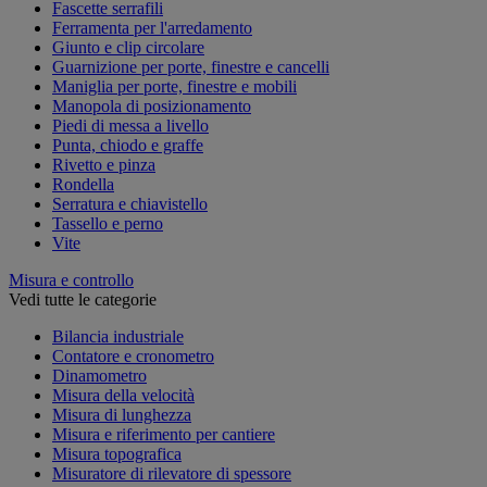
Fascette serrafili
Ferramenta per l'arredamento
Giunto e clip circolare
Guarnizione per porte, finestre e cancelli
Maniglia per porte, finestre e mobili
Manopola di posizionamento
Piedi di messa a livello
Punta, chiodo e graffe
Rivetto e pinza
Rondella
Serratura e chiavistello
Tassello e perno
Vite
Misura e controllo
Vedi tutte le categorie
Bilancia industriale
Contatore e cronometro
Dinamometro
Misura della velocità
Misura di lunghezza
Misura e riferimento per cantiere
Misura topografica
Misuratore di rilevatore di spessore