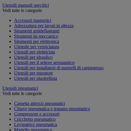
Utensili manuali specifici
Vedi tutte le categorie
Accessori magnetici
Attrezzatura per lavori in altezza
Strumenti antideflagranti
Strumenti da meccanico
Strumenti per elettronica
Utensile per verniciatura
Utensili per elettricista
Utensili per idraulico
Utensili per il settore aeronautico
Utensili per installatori di pannelli di cartongesso
Utensili per muratore
Utensili per piastrellista
Utensili pneumatici
Vedi tutte le categorie
Cassetta attrezzi pneumatici
Chiave pneumatica e trapano pneumatico
Compressore e accessori
Cricchetto pneumatico
Levigatrice pneumatica
Martello pneumatico