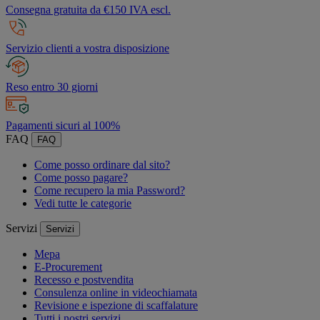
Consegna gratuita da €150 IVA escl.
Servizio clienti a vostra disposizione
Reso entro 30 giorni
Pagamenti sicuri al 100%
FAQ
FAQ
Come posso ordinare dal sito?
Come posso pagare?
Come recupero la mia Password?
Vedi tutte le categorie
Servizi
Servizi
Mepa
E-Procurement
Recesso e postvendita
Consulenza online in videochiamata
Revisione e ispezione di scaffalature
Tutti i nostri servizi