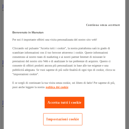
Illuminazione
Vedi tutte le categorie
Illuminazione interna ed esterna
Continua senza accettare
Lampada da officina
Lampada frontale
Benvenuto in Manutan
Lampada portatile
Per noi è importante offrirti una visita personalizzata del nostro sito web!
Lampadina
Proiettore da cantiere
Cliccando sul pulsante "Accetta tutti i cookie", la nostra piattaforma sarà in grado di
Torcia
scambiare informazioni con il tuo browser attraverso i cookie. Queste informazioni
consentono al nostro team di marketing e ai nostri partner Internet di misurare le
Ingrassaggio e lubrificazione
prestazioni del nostro sito Web e di analizzare le tue preferenze di acquisto. Questo ci
consente di offrirti prodotti ancora più personalizzati in base alle tue esigenze e una
Vedi tutte le categorie
pubblicità adeguata. Se vuoi saperne di più sulle finalità di ogni tipo di cookie, clicca su
"impostazioni cookie".
Anti-aderente
Attrezzi per lubrificazione
E se scegli di continuare la tua visita senza cookie, sei libero di farlo! Per saperne di più,
Grasso e olio
puoi anche leggere la nostra
politica dei cookie
Lubrificante e sbloccante
Marcatura
Accetta tutti i cookie
Vedi tutte le categorie
Incisione
Impostazioni cookie
Marcatura industriale
Marcatura permanente