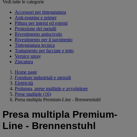
Vedi tutte le categorie
Accessori per tinteggiatura
Anti-ruggine e primer
Pittura per interni ed esterni
Protezione dei metalli
Rivestimento antiscivolo
Rivestimento per il pavimento
Tinteggiatura tecnica
Trattamento per facciate e tetto
Vernice spray
Zincatura
Home page
Forniture industriali e utensili
Elettricità
Prolunga, prese multiple e avvolgitore
Prese multiple
(16)
Presa multipla Premium-Line - Brennenstuhl
Presa multipla Premium-
Line - Brennenstuhl