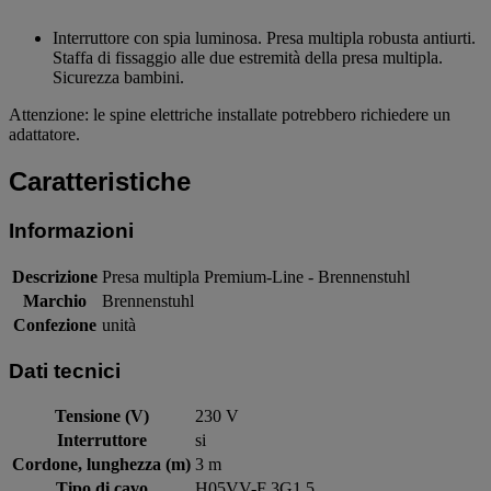
Interruttore con spia luminosa. Presa multipla robusta antiurti.
Staffa di fissaggio alle due estremità della presa multipla.
Sicurezza bambini.
Attenzione: le spine elettriche installate potrebbero richiedere un
adattatore.
Caratteristiche
Informazioni
Descrizione
Presa multipla Premium-Line - Brennenstuhl
Marchio
Brennenstuhl
Confezione
unità
Dati tecnici
Tensione (V)
230 V
Interruttore
si
Cordone, lunghezza (m)
3 m
Tipo di cavo
H05VV-F 3G1,5