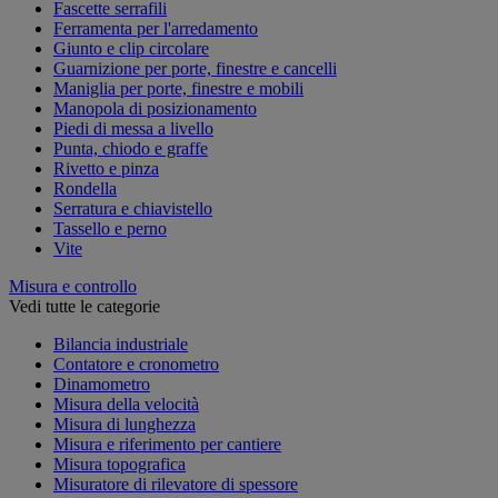
Fascette serrafili
Ferramenta per l'arredamento
Giunto e clip circolare
Guarnizione per porte, finestre e cancelli
Maniglia per porte, finestre e mobili
Manopola di posizionamento
Piedi di messa a livello
Punta, chiodo e graffe
Rivetto e pinza
Rondella
Serratura e chiavistello
Tassello e perno
Vite
Misura e controllo
Vedi tutte le categorie
Bilancia industriale
Contatore e cronometro
Dinamometro
Misura della velocità
Misura di lunghezza
Misura e riferimento per cantiere
Misura topografica
Misuratore di rilevatore di spessore