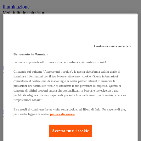
Illuminazione
Vedi tutte le categorie
Illuminazione interna ed esterna
Lampada da officina
Lampada frontale
Lampada portatile
Lampadina
Continua senza accettare
Proiettore da cantiere
Benvenuto in Manutan
Torcia
Per noi è importante offrirti una visita personalizzata del nostro sito web!
Ingrassaggio e lubrificazione
Cliccando sul pulsante "Accetta tutti i cookie", la nostra piattaforma sarà in grado di
Vedi tutte le categorie
scambiare informazioni con il tuo browser attraverso i cookie. Queste informazioni
consentono al nostro team di marketing e ai nostri partner Internet di misurare le
Anti-aderente
prestazioni del nostro sito Web e di analizzare le tue preferenze di acquisto. Questo ci
Attrezzi per lubrificazione
consente di offrirti prodotti ancora più personalizzati in base alle tue esigenze e una
Grasso e olio
pubblicità adeguata. Se vuoi saperne di più sulle finalità di ogni tipo di cookie, clicca su
"impostazioni cookie".
Lubrificante e sbloccante
E se scegli di continuare la tua visita senza cookie, sei libero di farlo! Per saperne di più,
Marcatura
puoi anche leggere la nostra
politica dei cookie
Vedi tutte le categorie
Incisione
Accetta tutti i cookie
Marcatura industriale
Marcatura permanente