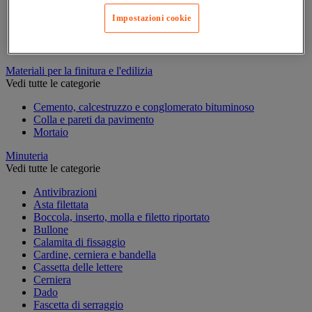
Marcatura temporanea
Impostazioni cookie
Nastro adesivo di marcatura
Reperimento
Segnaletica in magazzino
Materiali per la finitura e l'edilizia
Vedi tutte le categorie
Cemento, calcestruzzo e conglomerato bituminoso
Colla e pareti da pavimento
Mortaio
Minuteria
Vedi tutte le categorie
Antivibrazioni
Asta filettata
Boccola, inserto, molla e filetto riportato
Bullone
Calamita di fissaggio
Cardine, cerniera e bandella
Cassetta delle lettere
Cerniera
Dado
Fascetta di serraggio