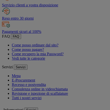
Servizio clienti a vostra disposizione
Reso entro 30 giorni
Pagamenti sicuri al 100%
FAQ
FAQ
Come posso ordinare dal sito?
Come posso pagare?
Come recupero la mia Password?
Vedi tutte le categorie
Servizi
Servizi
Mepa
E-Procurement
Recesso e postvendita
Consulenza online in videochiamata
Revisione e ispezione di scaffalature
Tutti i nostri servizi
Informazioni