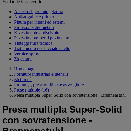
Vedi tutte le categorie
Accessori per tinteggiatura
Anti-ruggine e primer
Pittura per interni ed esterni
Protezione dei metalli
Rivestimento antiscivolo
Rivestimento per il pavimento
Tinteggiatura tecnica
Trattamento per facciate e tetto
Vernice spray
Zincatura
Home page
Forniture industriali e utensili
Elettricità
Prolunga, prese multiple e avvolgitore
Prese multiple
(16)
Presa multipla Super-Solid con sovratensione - Brennenstuhl
Presa multipla Super-Solid
con sovratensione -