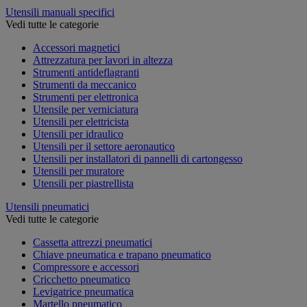
Utensili manuali specifici
Vedi tutte le categorie
Accessori magnetici
Attrezzatura per lavori in altezza
Strumenti antideflagranti
Strumenti da meccanico
Strumenti per elettronica
Utensile per verniciatura
Utensili per elettricista
Utensili per idraulico
Utensili per il settore aeronautico
Utensili per installatori di pannelli di cartongesso
Utensili per muratore
Utensili per piastrellista
Utensili pneumatici
Vedi tutte le categorie
Cassetta attrezzi pneumatici
Chiave pneumatica e trapano pneumatico
Compressore e accessori
Cricchetto pneumatico
Levigatrice pneumatica
Martello pneumatico