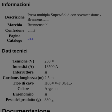
Informazioni
Presa multipla Super-Solid con sovratensione -
Descrizione
Brennenstuhl
Marchio
Brennenstuhl
Confezione
unità
Pagina
322
Catalogo
Dati tecnici
Tensione (V)
230 V
Intensità (A)
13500 A
Interruttore
si
Cordone, lunghezza (m)
2.5 m
Tipo di cavo
H05VV-F 3G1,5
Colore
Argento
Ergonomico
si
Peso del prodotto (g)
830 g
Documentazione