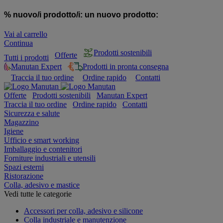
% nuovo/i prodotto/i:
un nuovo prodotto:
Vai al carrello
Continua
Prodotti sostenibili
Offerte
Tutti i prodotti
Manutan Expert
Prodotti in pronta consegna
Traccia il tuo ordine
Ordine rapido
Contatti
Offerte
Prodotti sostenibili
Manutan Expert
Traccia il tuo ordine
Ordine rapido
Contatti
Sicurezza e salute
Magazzino
Igiene
Ufficio e smart working
Imballaggio e contenitori
Forniture industriali e utensili
Spazi esterni
Ristorazione
Colla, adesivo e mastice
Vedi tutte le categorie
Accessori per colla, adesivo e silicone
Colla industriale e manutenzione