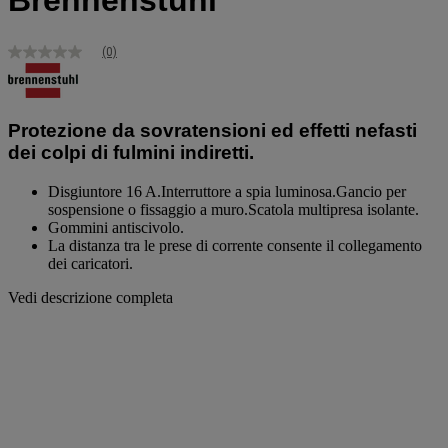
Brennenstuhl
(0)
Nessuna
valutazione
Stesso
link
alla
Protezione da sovratensioni ed effetti nefasti
pagina.
dei colpi di fulmini indiretti.
Disgiuntore 16 A.Interruttore a spia luminosa.Gancio per
sospensione o fissaggio a muro.Scatola multipresa isolante.
Gommini antiscivolo.
La distanza tra le prese di corrente consente il collegamento
dei caricatori.
Vedi descrizione completa