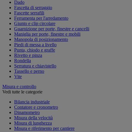
Dado
Fascetta di serraggio
Fascette serrafili
Ferramenta per l'arredamento
Giunto e clip circolare
Guarnizione per porte, finestre e cancelli
Maniglia per porte, finestre e mobili
Manopola di posizionamento
Piedi di messa a livello
Punta, chiodo e graffe
Rivetto e pinza
Rondella
Serratura e chiavistello
Tassello e perno
Vite
Misura e controllo
Vedi tutte le categorie
Bilancia industriale
Contatore e cronometro
Dinamometro
Misura della velocità
Misura di lunghezza
Misura e riferimento per cantiere