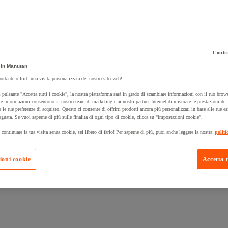
Contin
in Manutan
 carrello un prodotto:
ortante offrirti una visita personalizzata del nostro sito web!
 pulsante "Accetta tutti i cookie", la nostra piattaforma sarà in grado di scambiare informazioni con il tuo brows
e informazioni consentono al nostro team di marketing e ai nostri partner Internet di misurare le prestazioni de
e le tue preferenze di acquisto. Questo ci consente di offrirti prodotti ancora più personalizzati in base alle tue e
Prodotti in pron
Manutan Expert
eguata. Se vuoi saperne di più sulle finalità di ogni tipo di cookie, clicca su "impostazioni cookie".
 continuare la tua visita senza cookie, sei libero di farlo! Per saperne di più, puoi anche leggere la nostra
politi
ioni cookie
Accetta t