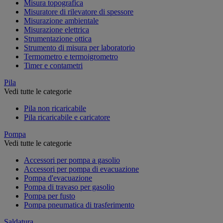
Misura topografica
Misuratore di rilevatore di spessore
Misurazione ambientale
Misurazione elettrica
Strumentazione ottica
Strumento di misura per laboratorio
Termometro e termoigrometro
Timer e contametri
Pila
Vedi tutte le categorie
Pila non ricaricabile
Pila ricaricabile e caricatore
Pompa
Vedi tutte le categorie
Accessori per pompa a gasolio
Accessori per pompa di evacuazione
Pompa d'evacuazione
Pompa di travaso per gasolio
Pompa per fusto
Pompa pneumatica di trasferimento
Saldatura