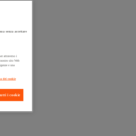
ua senza accettare
er attraverso i
l nostro sito Web
sigenze e una
ta consegna
ca dei cookie
utti i cookie