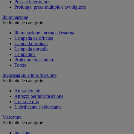
Presa e interruttore
Prolunga, prese multiple e avvolgitore
Illuminazione
Vedi tutte le categorie
Illuminazione interna ed esterna
Lampada da officina
Lampada frontale
Lampada portatile
Lampadina
Proiettore da cantiere
Torcia
Ingrassaggio e lubrificazione
Vedi tutte le categorie
Anti-aderente
Attrezzi per lubrificazione
Grasso e olio
Lubrificante e sbloccante
Marcatura
Vedi tutte le categorie
Incisione