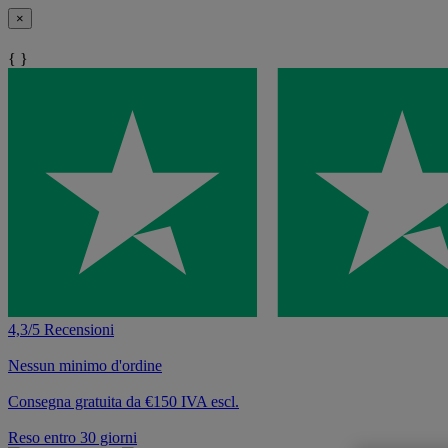
×
{ }
4,3/5 Recensioni
Nessun minimo d'ordine
Consegna gratuita da €150 IVA escl.
Reso entro 30 giorni