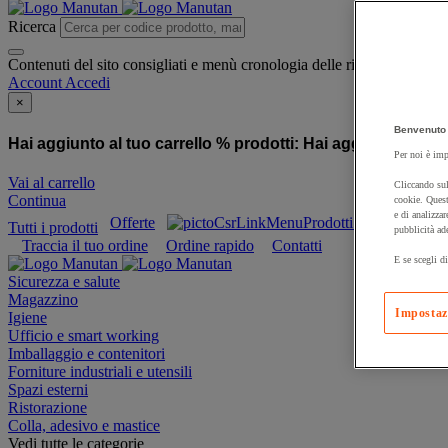
Ricerca
Contenuti del sito consigliati e menù cronologia delle ricerche
Account
Accedi
×
Benvenuto 
Hai aggiunto al tuo carrello % prodotti:
Hai aggiunto al tuo
Per noi è imp
Vai al carrello
Cliccando sul
Continua
cookie. Quest
e di analizzar
Offerte
Prodotti sostenibili
Tutti i prodotti
pubblicità ad
Traccia il tuo ordine
Ordine rapido
Contatti
E se scegli di
Sicurezza e salute
Magazzino
Impostaz
Igiene
Ufficio e smart working
Imballaggio e contenitori
Forniture industriali e utensili
Spazi esterni
Ristorazione
Colla, adesivo e mastice
Vedi tutte le categorie