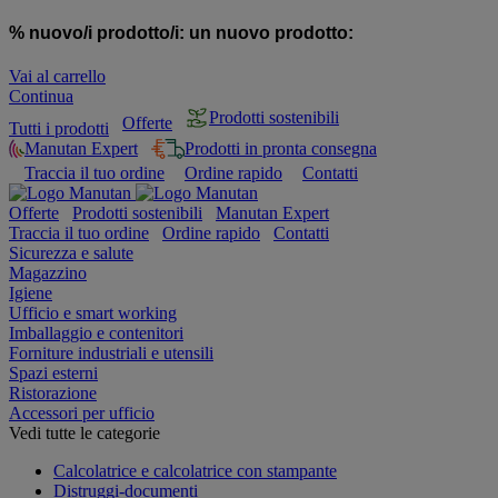
% nuovo/i prodotto/i:
un nuovo prodotto:
Vai al carrello
Continua
Prodotti sostenibili
Offerte
Tutti i prodotti
Manutan Expert
Prodotti in pronta consegna
Traccia il tuo ordine
Ordine rapido
Contatti
Offerte
Prodotti sostenibili
Manutan Expert
Traccia il tuo ordine
Ordine rapido
Contatti
Sicurezza e salute
Magazzino
Igiene
Ufficio e smart working
Imballaggio e contenitori
Forniture industriali e utensili
Spazi esterni
Ristorazione
Accessori per ufficio
Vedi tutte le categorie
Calcolatrice e calcolatrice con stampante
Distruggi-documenti