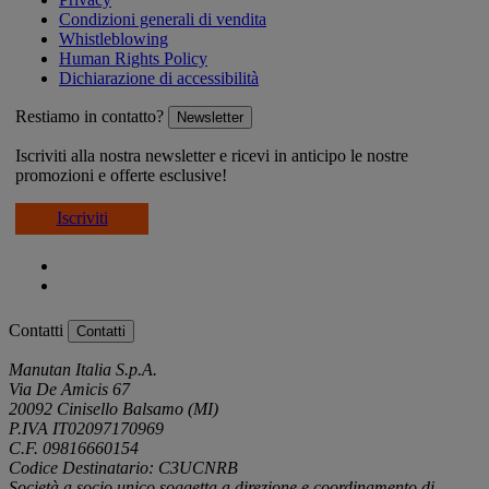
Condizioni generali di vendita
Whistleblowing
Human Rights Policy
Dichiarazione di accessibilità
Restiamo in contatto?
Newsletter
Iscriviti alla nostra newsletter e ricevi in anticipo le nostre
promozioni e offerte esclusive!
Iscriviti
Contatti
Contatti
Manutan Italia S.p.A.
Via De Amicis 67
20092 Cinisello Balsamo (MI)
P.IVA IT02097170969
C.F. 09816660154
Codice Destinatario: C3UCNRB
Società a socio unico soggetta a direzione e coordinamento di