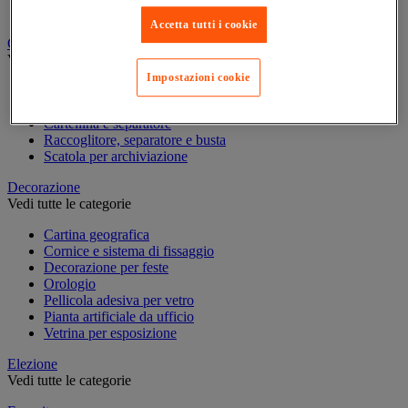
Scrittura
Accetta tutti i cookie
Classificazione e archiviazione
Vedi tutte le categorie
Impostazioni cookie
Accessori per classificazione per l'ufficio
Cartella sospesa
Cartellina e separatore
Raccoglitore, separatore e busta
Scatola per archiviazione
Decorazione
Vedi tutte le categorie
Cartina geografica
Cornice e sistema di fissaggio
Decorazione per feste
Orologio
Pellicola adesiva per vetro
Pianta artificiale da ufficio
Vetrina per esposizione
Elezione
Vedi tutte le categorie