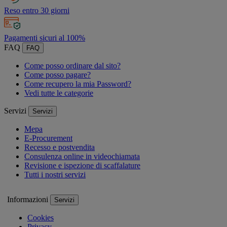
Reso entro 30 giorni
Pagamenti sicuri al 100%
FAQ
FAQ
Come posso ordinare dal sito?
Come posso pagare?
Come recupero la mia Password?
Vedi tutte le categorie
Servizi
Servizi
Mepa
E-Procurement
Recesso e postvendita
Consulenza online in videochiamata
Revisione e ispezione di scaffalature
Tutti i nostri servizi
Informazioni
Servizi
Cookies
Privacy