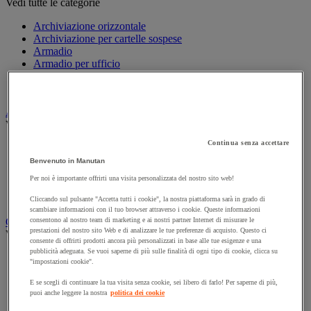
Vedi tutte le categorie
Archiviazione orizzontale
Archiviazione per cartelle sospese
Armadio
Armadio per ufficio
Carrello da ufficio
Libreria
Audiovisivi
Vedi tutte le categorie
Continua senza accettare
Attrezzature audio e Hi-Fi
Connessione audio e video
Benvenuto in Manutan
Fotocamera, videocamera e binocolo
Per noi è importante offrirti una visita personalizzata del nostro sito web!
Insonorizzazione e registrazione professionali
Strumenti per proiezione e videoproiezione
Cliccando sul pulsante "Accetta tutti i cookie", la nostra piattaforma sarà in grado di
scambiare informazioni con il tuo browser attraverso i cookie. Queste informazioni
Cancelleria e forniture per ufficio
consentono al nostro team di marketing e ai nostri partner Internet di misurare le
prestazioni del nostro sito Web e di analizzare le tue preferenze di acquisto. Questo ci
Vedi tutte le categorie
consente di offrirti prodotti ancora più personalizzati in base alle tue esigenze e una
pubblicità adeguata. Se vuoi saperne di più sulle finalità di ogni tipo di cookie, clicca su
Agenda, calendario e sottomano
"impostazioni cookie".
Busta e smistamento della posta
Carta, scheda Bristol e biglietto da visita
E se scegli di continuare la tua visita senza cookie, sei libero di farlo! Per saperne di più,
puoi anche leggere la nostra
politica dei cookie
Piccole forniture
Quaderno, blocco note e Post-it®