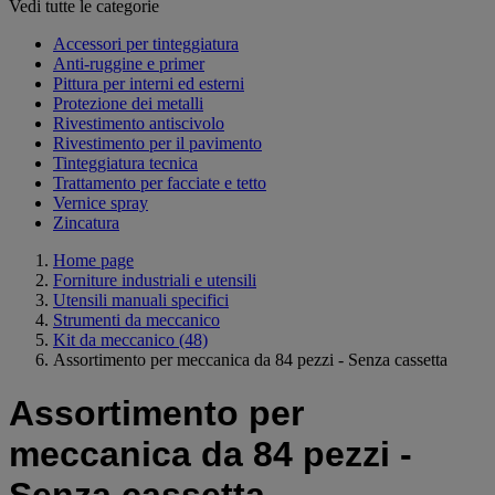
Vedi tutte le categorie
Accessori per tinteggiatura
Anti-ruggine e primer
Pittura per interni ed esterni
Protezione dei metalli
Rivestimento antiscivolo
Rivestimento per il pavimento
Tinteggiatura tecnica
Trattamento per facciate e tetto
Vernice spray
Zincatura
Home page
Forniture industriali e utensili
Utensili manuali specifici
Strumenti da meccanico
Kit da meccanico
(48)
Assortimento per meccanica da 84 pezzi - Senza cassetta
Assortimento per
meccanica da 84 pezzi -