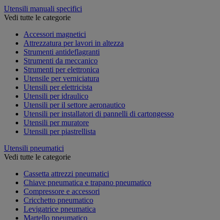
Utensili manuali specifici
Vedi tutte le categorie
Accessori magnetici
Attrezzatura per lavori in altezza
Strumenti antideflagranti
Strumenti da meccanico
Strumenti per elettronica
Utensile per verniciatura
Utensili per elettricista
Utensili per idraulico
Utensili per il settore aeronautico
Utensili per installatori di pannelli di cartongesso
Utensili per muratore
Utensili per piastrellista
Utensili pneumatici
Vedi tutte le categorie
Cassetta attrezzi pneumatici
Chiave pneumatica e trapano pneumatico
Compressore e accessori
Cricchetto pneumatico
Levigatrice pneumatica
Martello pneumatico