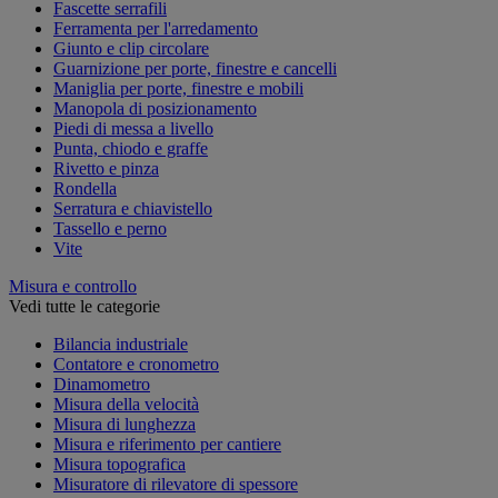
Fascette serrafili
Ferramenta per l'arredamento
Giunto e clip circolare
Guarnizione per porte, finestre e cancelli
Maniglia per porte, finestre e mobili
Manopola di posizionamento
Piedi di messa a livello
Punta, chiodo e graffe
Rivetto e pinza
Rondella
Serratura e chiavistello
Tassello e perno
Vite
Misura e controllo
Vedi tutte le categorie
Bilancia industriale
Contatore e cronometro
Dinamometro
Misura della velocità
Misura di lunghezza
Misura e riferimento per cantiere
Misura topografica
Misuratore di rilevatore di spessore