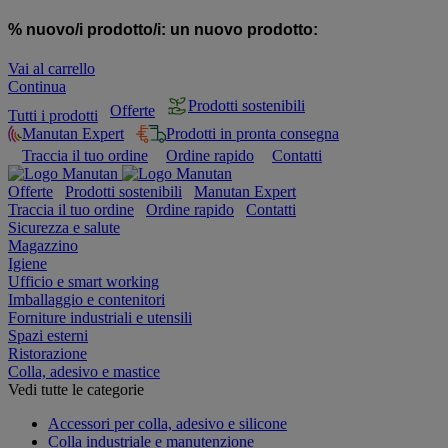
% nuovo/i prodotto/i:
un nuovo prodotto:
Vai al carrello
Continua
Prodotti sostenibili
Offerte
Tutti i prodotti
Manutan Expert
Prodotti in pronta consegna
Traccia il tuo ordine
Ordine rapido
Contatti
Offerte
Prodotti sostenibili
Manutan Expert
Traccia il tuo ordine
Ordine rapido
Contatti
Sicurezza e salute
Magazzino
Igiene
Ufficio e smart working
Imballaggio e contenitori
Forniture industriali e utensili
Spazi esterni
Ristorazione
Colla, adesivo e mastice
Vedi tutte le categorie
Accessori per colla, adesivo e silicone
Colla industriale e manutenzione