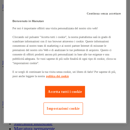
Illuminazione
Vedi tutte le categorie
Continua senza accettare
Illuminazione interna ed esterna
Benvenuto in Manutan
Lampada da officina
Per noi è importante offrirti una visita personalizzata del nostro sito web!
Lampada frontale
Lampada portatile
Cliccando sul pulsante "Accetta tutti i cookie", la nostra piattaforma sarà in grado di
scambiare informazioni con il tuo browser attraverso i cookie. Queste informazioni
Lampadina
consentono al nostro team di marketing e ai nostri partner Internet di misurare le
Proiettore da cantiere
prestazioni del nostro sito Web e di analizzare le tue preferenze di acquisto. Questo ci
Torcia
consente di offrirti prodotti ancora più personalizzati in base alle tue esigenze e una
pubblicità adeguata. Se vuoi saperne di più sulle finalità di ogni tipo di cookie, clicca su
Ingrassaggio e lubrificazione
"impostazioni cookie".
Vedi tutte le categorie
E se scegli di continuare la tua visita senza cookie, sei libero di farlo! Per saperne di più,
puoi anche leggere la nostra
politica dei cookie
Anti-aderente
Attrezzi per lubrificazione
Grasso e olio
Accetta tutti i cookie
Lubrificante e sbloccante
Marcatura
Vedi tutte le categorie
Impostazioni cookie
Incisione
Marcatura industriale
Marcatura permanente