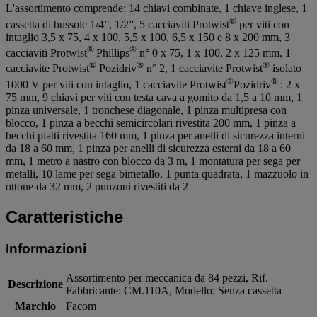
L'assortimento comprende: 14 chiavi combinate, 1 chiave inglese, 1
®
cassetta di bussole 1/4”, 1/2”, 5 cacciaviti Protwist
per viti con
intaglio 3,5 x 75, 4 x 100, 5,5 x 100, 6,5 x 150 e 8 x 200 mm, 3
®
®
cacciaviti Protwist
Phillips
n° 0 x 75, 1 x 100, 2 x 125 mm, 1
®
®
®
cacciavite Protwist
Pozidriv
n° 2, 1 cacciavite Protwist
isolato
®
®
1000 V per viti con intaglio, 1 cacciavite Protwist
Pozidriv
: 2 x
75 mm, 9 chiavi per viti con testa cava a gomito da 1,5 a 10 mm, 1
pinza universale, 1 tronchese diagonale, 1 pinza multipresa con
blocco, 1 pinza a becchi semicircolari rivestita 200 mm, 1 pinza a
becchi piatti rivestita 160 mm, 1 pinza per anelli di sicurezza interni
da 18 a 60 mm, 1 pinza per anelli di sicurezza esterni da 18 a 60
mm, 1 metro a nastro con blocco da 3 m, 1 montatura per sega per
metalli, 10 lame per sega bimetallo, 1 punta quadrata, 1 mazzuolo in
ottone da 32 mm, 2 punzoni rivestiti da 2
Caratteristiche
Informazioni
Assortimento per meccanica da 84 pezzi, Rif.
Descrizione
Fabbricante: CM.110A, Modello: Senza cassetta
Marchio
Facom