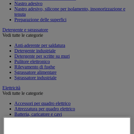
Nastro adesivo
Nastro adesivo, silicone per isolamento, insonorizzazione e
tenuta
Preparazione delle superfici
Detergente e sgrassatore
Vedi tutte le categorie
Anti-aderente per saldatura
Detergente industriale
Detergente per scritte su muri
Pulitore elettronico
Rilevamento di fughe
Sgrassatore alimentare
Sgrassatore industriale
Elettricità
Vedi tutte le categorie
Accessori per quadro elettrico
Attrezzatura per quadro elettrico
Batteria, caricatore e cavi
Cavo elettrico
Presa e interruttore
Prolunga, prese multiple e avvolgitore