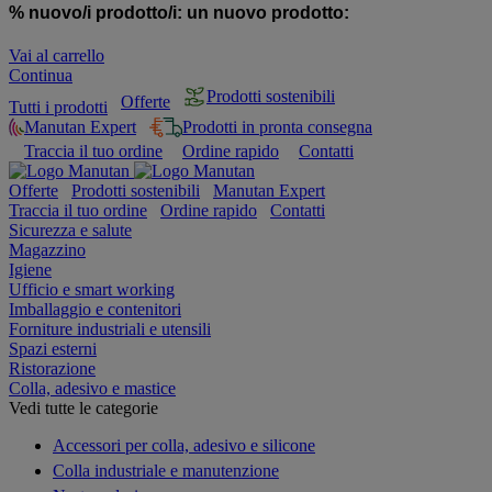
% nuovo/i prodotto/i:
un nuovo prodotto:
Vai al carrello
Continua
Prodotti sostenibili
Offerte
Tutti i prodotti
Manutan Expert
Prodotti in pronta consegna
Traccia il tuo ordine
Ordine rapido
Contatti
Offerte
Prodotti sostenibili
Manutan Expert
Traccia il tuo ordine
Ordine rapido
Contatti
Sicurezza e salute
Magazzino
Igiene
Ufficio e smart working
Imballaggio e contenitori
Forniture industriali e utensili
Spazi esterni
Ristorazione
Colla, adesivo e mastice
Vedi tutte le categorie
Accessori per colla, adesivo e silicone
Colla industriale e manutenzione