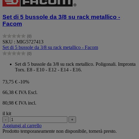
Set di 5 bussole da 3/8 su rack metallico -
Facom
(0)
0.0
SKU : MIG5727413
su
Set di 5 bussole da 3/8 su rack metallico - Facom
5
(0)
stelle.
0.0
su
Set di 5 bussole da 3/8 su rack metallico. Poligonali. Impronta
5
Torx. E8 - E10 - E12 - E14 - E16.
stelle.
73,75 €
-10%
66,38 €
IVA Escl.
80,98 € IVA incl.
il kit
-
+
Aggiungi al carrello
Prodotto temporaneamente non disponibile, tornerà presto.