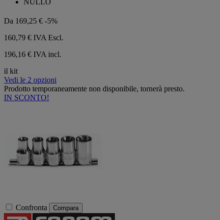
NULLO
5
stelle.
Da
169,25 €
-5%
160,79 €
IVA Escl.
196,16 € IVA incl.
il kit
Vedi le 2 opzioni
Prodotto temporaneamente non disponibile, tornerà presto.
IN SCONTO!
Confronta
Compara