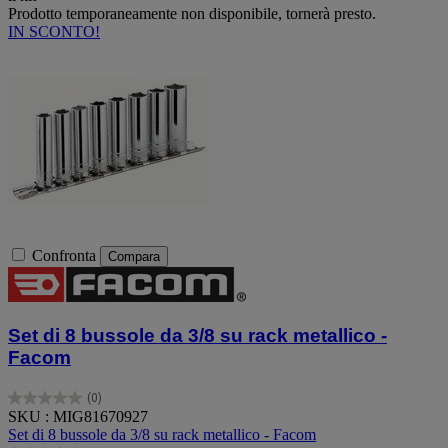
Prodotto temporaneamente non disponibile, tornerà presto.
IN SCONTO!
Confronta
Compara
Set di 8 bussole da 3/8 su rack metallico -
Facom
(0)
0.0
SKU : MIG81670927
su
Set di 8 bussole da 3/8 su rack metallico - Facom
5