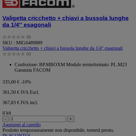
Valigetta cricchetto + chiavi a bussola lunghe
da 1/4'' esagonali
(0)
0.0
SKU : MIG6489889
su
Valigetta cricchetto + chiavi a bussola lunghe da 1/4'' esagonali
5
(0)
stelle.
0.0
su
Confezione: BP.MBOXM Modulo termoformato: PL.M23
5
Garanzia FACOM
stelle.
335,00 €
-10%
301,50 €
IVA Escl.
367,83 € IVA incl.
il kit
-
+
Aggiungi al carrello
Prodotto temporaneamente non disponibile, tornerà presto.
IN SCONTO!