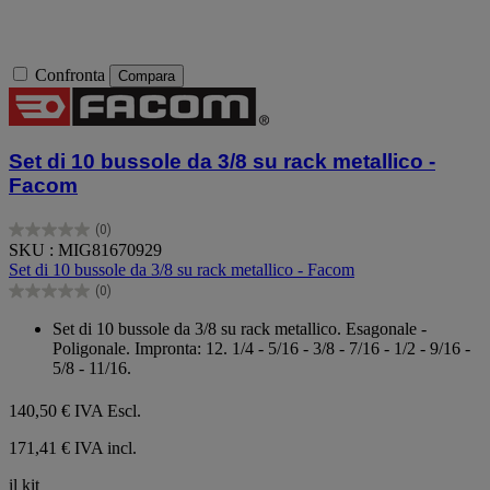
Confronta
Compara
Set di 10 bussole da 3/8 su rack metallico -
Facom
(0)
0.0
SKU : MIG81670929
su
Set di 10 bussole da 3/8 su rack metallico - Facom
5
(0)
stelle.
0.0
su
Set di 10 bussole da 3/8 su rack metallico. Esagonale -
5
Poligonale. Impronta: 12. 1/4 - 5/16 - 3/8 - 7/16 - 1/2 - 9/16 -
stelle.
5/8 - 11/16.
140,50 €
IVA Escl.
171,41 € IVA incl.
il kit