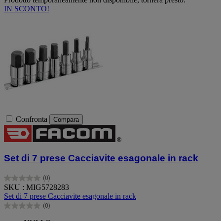
IN SCONTO!
Confronta
Compara
Set di 7 prese Cacciavite esagonale in rack
(0)
0.0
SKU : MIG5728283
su
Set di 7 prese Cacciavite esagonale in rack
5
(0)
stelle.
0.0
su