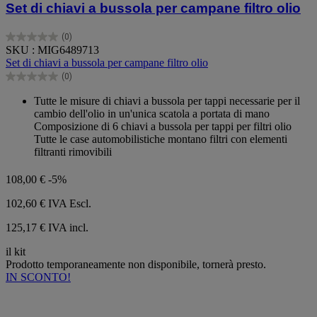
Set di chiavi a bussola per campane filtro olio
(0)
0.0
SKU : MIG6489713
su
Set di chiavi a bussola per campane filtro olio
5
(0)
stelle.
0.0
su
Tutte le misure di chiavi a bussola per tappi necessarie per il
5
cambio dell'olio in un'unica scatola a portata di mano
stelle.
Composizione di 6 chiavi a bussola per tappi per filtri olio
Tutte le case automobilistiche montano filtri con elementi
filtranti rimovibili
108,00 €
-5%
102,60 €
IVA Escl.
125,17 € IVA incl.
il kit
Prodotto temporaneamente non disponibile, tornerà presto.
IN SCONTO!