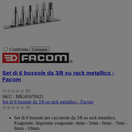
Confronta
Compara
Set di 6 bussole da 3/8 su rack metallico -
Facom
(0)
0.0
SKU : MIG81670921
su
Set di 6 bussole da 3/8 su rack metallico - Facom
5
(0)
stelle.
0.0
su
Set di 6 bussole per cacciavite da 3/8 su rack metallico.
5
Esagonale. Impronta: esagonale. 4mm - 5mm - 6mm - 7mm -
stelle.
8mm - 10mm.