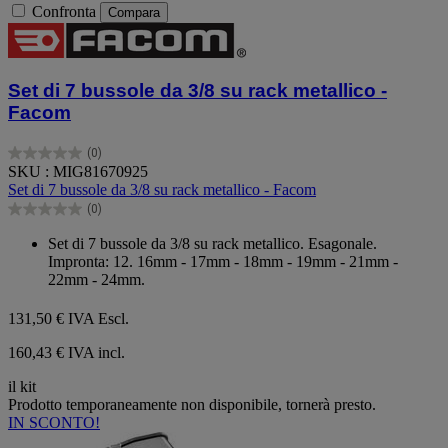
Confronta
Compara
Set di 7 bussole da 3/8 su rack metallico -
Facom
(0)
0.0
SKU : MIG81670925
su
Set di 7 bussole da 3/8 su rack metallico - Facom
5
(0)
stelle.
0.0
su
Set di 7 bussole da 3/8 su rack metallico. Esagonale.
5
Impronta: 12. 16mm - 17mm - 18mm - 19mm - 21mm -
stelle.
22mm - 24mm.
131,50 €
IVA Escl.
160,43 € IVA incl.
il kit
Prodotto temporaneamente non disponibile, tornerà presto.
IN SCONTO!