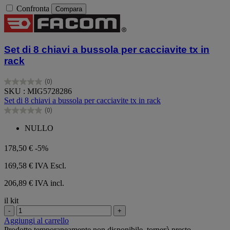
Confronta
Compara
Set di 8 chiavi a bussola per cacciavite tx in
rack
(0)
0.0
SKU : MIG5728286
su
Set di 8 chiavi a bussola per cacciavite tx in rack
5
(0)
stelle.
0.0
su
NULLO
5
stelle.
178,50 €
-5%
169,58 €
IVA Escl.
206,89 € IVA incl.
il kit
-
+
Aggiungi al carrello
Prodotto temporaneamente non disponibile, tornerà presto.