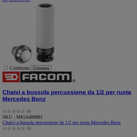
Confronta
Compara
Chaivi a bussola percussione da 1/2 per ruota
Mercedes Benz
(0)
0.0
SKU : MIG6489881
su
Chaivi a bussola percussione da 1/2 per ruota Mercedes Benz
5
(0)
stelle.
0.0
su