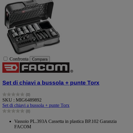
Confronta
Compara
Set di chiavi a bussola + punte Torx
(0)
0.0
SKU : MIG6489892
su
Set di chiavi a bussola + punte Torx
5
(0)
stelle.
0.0
su
Vassoio PL.393A Cassetta in plastica BP.102 Garanzia
5
FACOM
stelle.