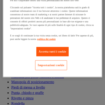
Antivibrazioni
Per noi è importante offrirti una visita personalizzata del nostro sito web!
Asta filettata
Cliccando sul pulsante "Accetta tutti i cookie", la nostra piattaforma sarà in grado di
scambiare informazioni con il tuo browser attraverso i cookie. Queste informazioni
Boccola, inserto, molla e filetto riportato
consentono al nostro team di marketing e ai nostri partner Internet di misurare le
Bullone
prestazioni del nostro sito Web e di analizzare le tue preferenze di acquisto. Questo ci
consente di offrirti prodotti ancora più personalizzati in base alle tue esigenze e una
Calamita di fissaggio
pubblicità adeguata. Se vuoi saperne di più sulle finalità di ogni tipo di cookie, clicca su
Cardine, cerniera e bandella
"impostazioni cookie".
Cassetta delle lettere
E se scegli di continuare la tua visita senza cookie, sei libero di farlo! Per saperne di più,
Cerniera
puoi anche leggere la nostra
politica dei cookie
Dado
Fascetta di serraggio
Accetta tutti i cookie
Fascette serrafili
Ferramenta per l'arredamento
Impostazioni cookie
Giunto e clip circolare
Guarnizione per porte, finestre e cancelli
Maniglia per porte, finestre e mobili
Manopola di posizionamento
Piedi di messa a livello
Punta, chiodo e graffe
Rivetto e pinza
Rondella