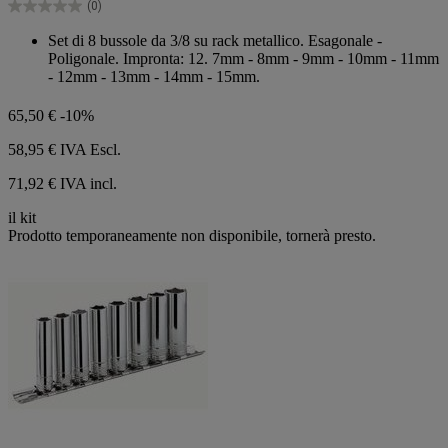
(0)
stelle.
0.0
su
Set di 8 bussole da 3/8 su rack metallico. Esagonale -
5
Poligonale. Impronta: 12. 7mm - 8mm - 9mm - 10mm - 11mm
stelle.
- 12mm - 13mm - 14mm - 15mm.
65,50 €
-10%
58,95 €
IVA Escl.
71,92 € IVA incl.
il kit
Prodotto temporaneamente non disponibile, tornerà presto.