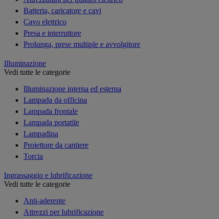
Batteria, caricatore e cavi
Cavo elettrico
Presa e interruttore
Prolunga, prese multiple e avvolgitore
Illuminazione
Vedi tutte le categorie
Illuminazione interna ed esterna
Lampada da officina
Lampada frontale
Lampada portatile
Lampadina
Proiettore da cantiere
Torcia
Ingrassaggio e lubrificazione
Vedi tutte le categorie
Anti-aderente
Attrezzi per lubrificazione