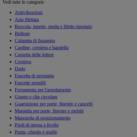
Vedi tutte le categorie
Antivibrazioni
Asta filettata
Boccola, inserto, molla e filetto riportato
Bullone
Calamita di fissaggio
Cardine, cerniera e bandella
Cassetta delle lettere
Cerniera
Dado
Fascetta di serraggio
Fascette serrafili
Ferramenta per l'arredamento
Giunto e clip circolare
Guarnizione per porte, finestre e cancelli
Maniglia per porte, finestre e mobili
Manopola di posizionamento
Piedi di messa a livello
Punta, chiodo e graffe