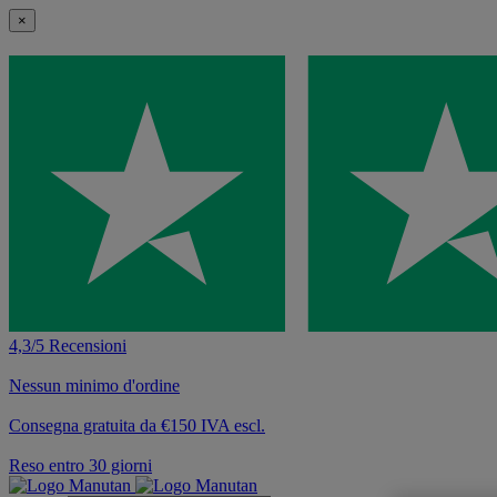
×
4,3/5 Recensioni
Nessun minimo d'ordine
Consegna gratuita da €150 IVA escl.
Reso entro 30 giorni