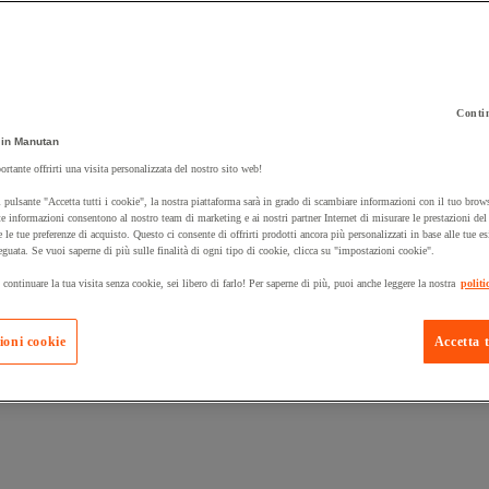
Contin
 carrello un prodotto:
in Manutan
ortante offrirti una visita personalizzata del nostro sito web!
 pulsante "Accetta tutti i cookie", la nostra piattaforma sarà in grado di scambiare informazioni con il tuo brows
Prodotti in pron
e informazioni consentono al nostro team di marketing e ai nostri partner Internet di misurare le prestazioni de
Manutan Expert
e le tue preferenze di acquisto. Questo ci consente di offrirti prodotti ancora più personalizzati in base alle tue e
eguata. Se vuoi saperne di più sulle finalità di ogni tipo di cookie, clicca su "impostazioni cookie".
 continuare la tua visita senza cookie, sei libero di farlo! Per saperne di più, puoi anche leggere la nostra
politi
ioni cookie
Accetta t