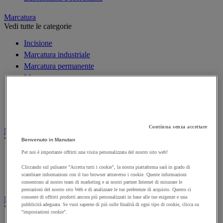
Marcatura
Vedi tutte le categorie
Incisione
Marcatura industriale
Marcatura permanente
Marcatura temporanea
Nastro adesivo di marcatura
Reperimento
Segnaletica in magazzino
Continua senza accettare
Materiali per la finitura e l'edilizia
Vedi tutte le categorie
Benvenuto in Manutan
Per noi è importante offrirti una visita personalizzata del nostro sito web!
Cemento, calcestruzzo e conglomerato bituminoso
Colla e pareti da pavimento
Cliccando sul pulsante "Accetta tutti i cookie", la nostra piattaforma sarà in grado di
scambiare informazioni con il tuo browser attraverso i cookie. Queste informazioni
Mortaio
consentono al nostro team di marketing e ai nostri partner Internet di misurare le
prestazioni del nostro sito Web e di analizzare le tue preferenze di acquisto. Questo ci
consente di offrirti prodotti ancora più personalizzati in base alle tue esigenze e una
Minuteria
pubblicità adeguata. Se vuoi saperne di più sulle finalità di ogni tipo di cookie, clicca su
Vedi tutte le categorie
"impostazioni cookie".