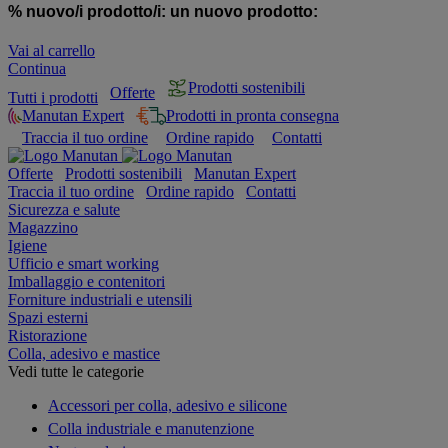
% nuovo/i prodotto/i:
un nuovo prodotto:
Vai al carrello
Continua
Prodotti sostenibili
Offerte
Tutti i prodotti
Manutan Expert
Prodotti in pronta consegna
Traccia il tuo ordine
Ordine rapido
Contatti
Offerte
Prodotti sostenibili
Manutan Expert
Traccia il tuo ordine
Ordine rapido
Contatti
Sicurezza e salute
Magazzino
Igiene
Ufficio e smart working
Imballaggio e contenitori
Forniture industriali e utensili
Spazi esterni
Ristorazione
Colla, adesivo e mastice
Vedi tutte le categorie
Accessori per colla, adesivo e silicone
Colla industriale e manutenzione