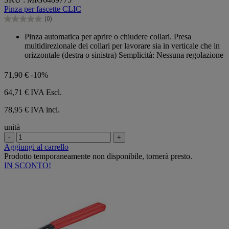
su
Pinza per fascette CLIC
5
(0)
stelle.
0.0
su
Pinza automatica per aprire o chiudere collari. Presa
5
multidirezionale dei collari per lavorare sia in verticale che in
stelle.
orizzontale (destra o sinistra) Semplicità: Nessuna regolazione
71,90 €
-10%
64,71 €
IVA Escl.
78,95 € IVA incl.
unità
-
+
Aggiungi al carrello
Prodotto temporaneamente non disponibile, tornerà presto.
IN SCONTO!