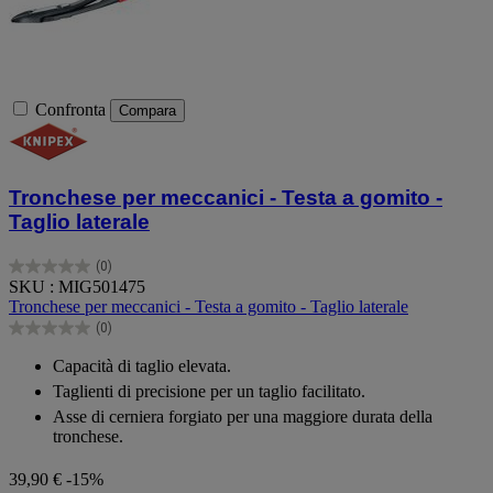
Confronta
Compara
Tronchese per meccanici - Testa a gomito -
Taglio laterale
(0)
0.0
SKU : MIG501475
su
Tronchese per meccanici - Testa a gomito - Taglio laterale
5
(0)
stelle.
0.0
su
Capacità di taglio elevata.
5
Taglienti di precisione per un taglio facilitato.
stelle.
Asse di cerniera forgiato per una maggiore durata della
tronchese.
39,90 €
-15%