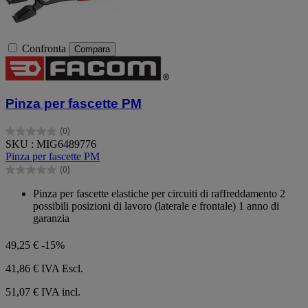
Confronta
Compara
Pinza per fascette PM
(0)
0.0
SKU : MIG6489776
su
Pinza per fascette PM
5
(0)
stelle.
0.0
su
Pinza per fascette elastiche per circuiti di raffreddamento 2
5
possibili posizioni di lavoro (laterale e frontale) 1 anno di
stelle.
garanzia
49,25 €
-15%
41,86 €
IVA Escl.
51,07 € IVA incl.