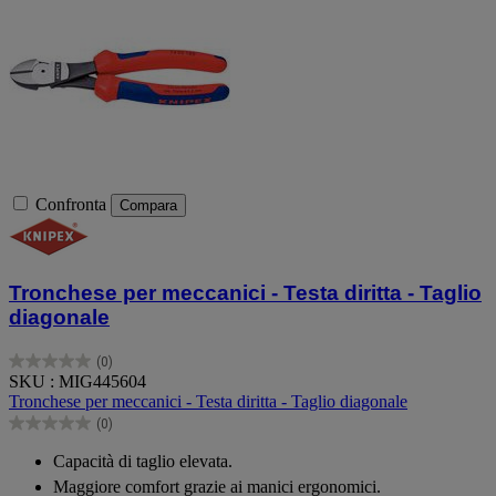
Confronta
Compara
Tronchese per meccanici - Testa diritta - Taglio
diagonale
(0)
0.0
SKU : MIG445604
su
Tronchese per meccanici - Testa diritta - Taglio diagonale
5
(0)
stelle.
0.0
su
Capacità di taglio elevata.
5
Maggiore comfort grazie ai manici ergonomici.
stelle.