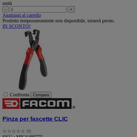
unità
-
+
Aggiungi al carrello
Prodotto temporaneamente non disponibile, tornerà presto.
IN SCONTO!
Confronta
Compara
Pinza per fascette CLIC
(0)
0.0
SKU : MIG6489775