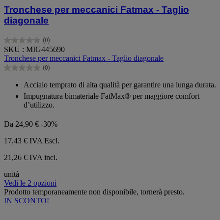
Tronchese per meccanici Fatmax - Taglio
diagonale
(0)
0.0
SKU : MIG445690
su
Tronchese per meccanici Fatmax - Taglio diagonale
5
(0)
stelle.
0.0
su
Acciaio temprato di alta qualità per garantire una lunga durata.
5
Impugnatura bimateriale FatMax® per maggiore comfort
stelle.
d’utilizzo.
Da
24,90 €
-30%
17,43 €
IVA Escl.
21,26 € IVA incl.
unità
Vedi le 2 opzioni
Prodotto temporaneamente non disponibile, tornerà presto.
IN SCONTO!