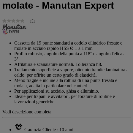
molate - Manutan Expert
(0)
Nessuna
valutazione
Stesso
link
alla
Cassetta da 19 punte standard a codolo cilindrico fresate e
pagina.
molate in acciaio rapido HSS Ø 1 a 1 mm.
Profilo robusto, angolo della punta a 118° e angolo d'elica a
3°.
Affilatura e scanalature normali. Tolleranza h8.
Trattamento superficie a vapore, ottenuto tramite laminatura a
caldo, per offrire un certo grado di elasticità.
Meno fragile e incline alla rottura di una punta fresata e
molata, adatta in particolare nei cantieri.
Per applicazioni su acciaio, ghisa e alluminio.
Ideale per trapani e avvitatori, per forature di routine e
lavorazioni generiche.
Vedi descrizione completa
Garanzia Cliente : 10 anni