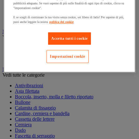
Marcatura temporanea
pubblicità adeguata. Se vuoi saperne di più sulle finalità di ogni tipo di cookie, clicca su
"impostazioni cookie".
Nastro adesivo di marcatura
Reperimento
E se scegli di continuare la tua visita senza cookie, sei libero di farlo! Per saperne di più,
Segnaletica in magazzino
puoi anche leggere la nostra
politica dei cookie
Materiali per la finitura e l'edilizia
Vedi tutte le categorie
Accetta tutti i cookie
Cemento, calcestruzzo e conglomerato bituminoso
Colla e pareti da pavimento
Impostazioni cookie
Mortaio
Minuteria
Vedi tutte le categorie
Antivibrazioni
Asta filettata
Boccola, inserto, molla e filetto riportato
Bullone
Calamita di fissaggio
Cardine, cerniera e bandella
Cassetta delle lettere
Cerniera
Dado
Fascetta di serraggio