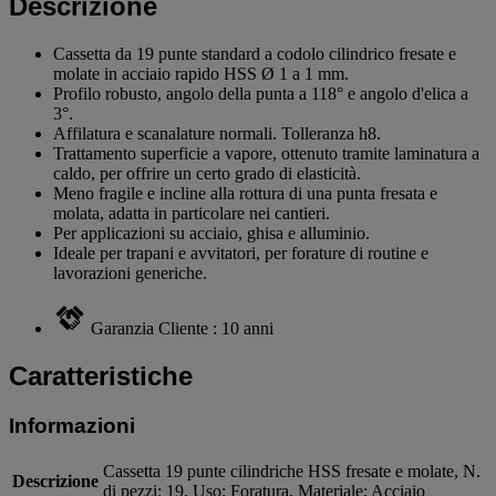
Descrizione
Cassetta da 19 punte standard a codolo cilindrico fresate e
molate in acciaio rapido HSS Ø 1 a 1 mm.
Profilo robusto, angolo della punta a 118° e angolo d'elica a
3°.
Affilatura e scanalature normali. Tolleranza h8.
Trattamento superficie a vapore, ottenuto tramite laminatura a
caldo, per offrire un certo grado di elasticità.
Meno fragile e incline alla rottura di una punta fresata e
molata, adatta in particolare nei cantieri.
Per applicazioni su acciaio, ghisa e alluminio.
Ideale per trapani e avvitatori, per forature di routine e
lavorazioni generiche.
Garanzia Cliente : 10 anni
Caratteristiche
Informazioni
Cassetta 19 punte cilindriche HSS fresate e molate, N.
Descrizione
di pezzi: 19, Uso: Foratura, Materiale: Acciaio