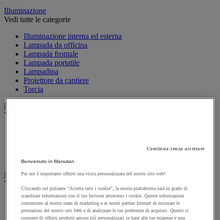
Illuminazione
Vedi tutte le categorie
Illuminazione interna ed esterna
Lampada da officina
Lampada frontale
Lampada portatile
Lampadina
Proiettore da cantiere
Torcia
Ingrassaggio e lubrificazione
Vedi tutte le categorie
Anti-aderente
Attrezzi per lubrificazione
Grasso e olio
Continua senza accettare
Lubrificante e sbloccante
Benvenuto in Manutan
Marcatura
Per noi è importante offrirti una visita personalizzata del nostro sito web!
Vedi tutte le categorie
Cliccando sul pulsante "Accetta tutti i cookie", la nostra piattaforma sarà in grado di
scambiare informazioni con il tuo browser attraverso i cookie. Queste informazioni
Incisione
consentono al nostro team di marketing e ai nostri partner Internet di misurare le
Marcatura industriale
prestazioni del nostro sito Web e di analizzare le tue preferenze di acquisto. Questo ci
Marcatura permanente
consente di offrirti prodotti ancora più personalizzati in base alle tue esigenze e una