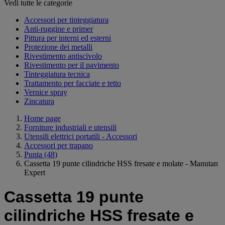
Vedi tutte le categorie
Accessori per tinteggiatura
Anti-ruggine e primer
Pittura per interni ed esterni
Protezione dei metalli
Rivestimento antiscivolo
Rivestimento per il pavimento
Tinteggiatura tecnica
Trattamento per facciate e tetto
Vernice spray
Zincatura
Home page
Forniture industriali e utensili
Utensili elettrici portatili - Accessori
Accessori per trapano
Punta
(48)
Cassetta 19 punte cilindriche HSS fresate e molate - Manutan
Expert
Cassetta 19 punte
cilindriche HSS fresate e