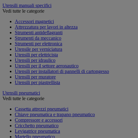
Utensili manuali specifici
Vedi tutte le categorie
Accessori magnetici
Attrezzatura per lavori in altezza
Strumenti antideflagranti
Strumenti da meccanico
Strumenti per elettronica
Utensile per verniciatura
Utensili per elettricista
Utensili per idraulico
Utensili per il settore aeronautico
Utensili per installatori di pannelli di cartongesso
Utensili per muratore
Utensili per piastrellista
Utensili pneumatici
Vedi tutte le categorie
Cassetta attrezzi pneumatici
Chiave pneumatica e trapano pneumatico
Compressore e accessori
Cricchetto pneumatico
Levigatrice pneumatica
Martello pneumatico