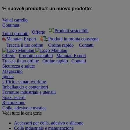
% nuovo/i prodotto/i:
un nuovo prodotto:
Vai al carrello
Continua
Prodotti sostenibili
Offerte
Tutti i prodotti
Manutan Expert
Prodotti in pronta consegna
Traccia il tuo ordine
Ordine rapido
Contatti
Offerte
Prodotti sostenibili
Manutan Expert
Traccia il tuo ordine
Ordine rapido
Contatti
Sicurezza e salute
Magazzino
Igiene
Ufficio e smart working
Imballaggio e contenitori
Forniture industriali e utensili
Spazi esterni
Ristorazione
Colla, adesivo e mastice
Vedi tutte le categorie
Accessori per colla, adesivo e silicone
Colla industriale e manutenzione