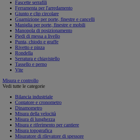
Fascette serrafili
Ferramenta per l'arredamento
Giunto e clip circolare
Guarnizione per porte, finestre e cancelli
Maniglia per porte, finestre e mobili
Manopola di posizionamento
Piedi di messa a livello
Punta, chiodo e graffe
Rivetto e pinza
Rondella
Serratura e chiavistello
Tassello e perno
Vite
Misura e controllo
Vedi tutte le categorie
Bilancia industriale
Contatore e cronometro
Dinamometro
Misura della velocità
Misura di lunghezza
Misura e riferimento per cantiere
Misura topografica
Misuratore di rilevatore di spessore