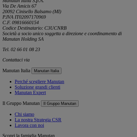
Manutan Italia S.p.A.
Via De Amicis 67
20092 Cinisello Balsamo (MI)
P.IVA IT02097170969
C.F. 09816660154
Codice Destinatario: C3UCNRB
Società a socio unico soggetta a direzione e coordinamento di
Manutan Holding SA
Tel. 02 66 01 08 23
Contattaci via
e-mail
Manutan Italia
Manutan Italia
Perché scegliere Manutan
Soluzione grandi clienti
Manutan Expert
Il Gruppo Manutan
Il Gruppo Manutan
Chi siamo
La nostra Strategia CSR
Lavora con noi
Scopri la famiglia Manutan