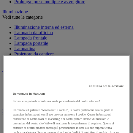
Prolunga, prese multiple e avvolgitore
Illuminazione
Vedi tutte le categorie
Illuminazione interna ed esterna
Lampada da officina
Lampada frontale
Lampada portatile
Lampadina
Proiettore da cantiere
Torcia
Ingrassaggio e lubrificazione
Vedi tutte le categorie
Anti-aderente
Continua senza accettare
Attrezzi per lubrificazione
Benvenuto in Manutan
Grasso e olio
Lubrificante e sbloccante
Per noi è importante offrirti una visita personalizzata del nostro sito web!
Marcatura
Cliccando sul pulsante "Accetta tutti i cookie", la nostra piattaforma sarà in grado di
scambiare informazioni con il tuo browser attraverso i cookie. Queste informazioni
Vedi tutte le categorie
consentono al nostro team di marketing e ai nostri partner Internet di misurare le
prestazioni del nostro sito Web e di analizzare le tue preferenze di acquisto. Questo ci
Incisione
consente di offrirti prodotti ancora più personalizzati in base alle tue esigenze e una
Marcatura industriale
pubblicità adeguata. Se vuoi saperne di più sulle finalità di ogni tipo di cookie, clicca su