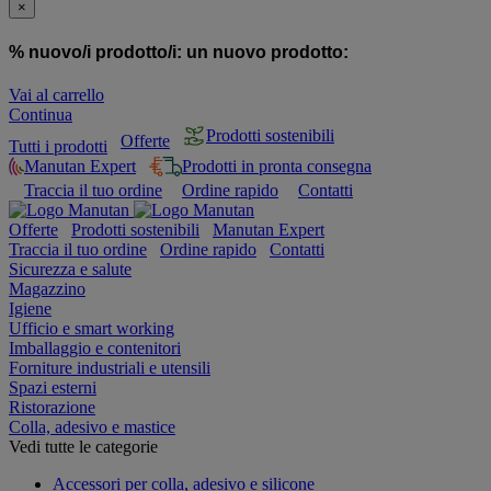
×
% nuovo/i prodotto/i:
un nuovo prodotto:
Vai al carrello
Continua
Prodotti sostenibili
Offerte
Tutti i prodotti
Manutan Expert
Prodotti in pronta consegna
Traccia il tuo ordine
Ordine rapido
Contatti
Offerte
Prodotti sostenibili
Manutan Expert
Traccia il tuo ordine
Ordine rapido
Contatti
Sicurezza e salute
Magazzino
Igiene
Ufficio e smart working
Imballaggio e contenitori
Forniture industriali e utensili
Spazi esterni
Ristorazione
Colla, adesivo e mastice
Vedi tutte le categorie
Accessori per colla, adesivo e silicone