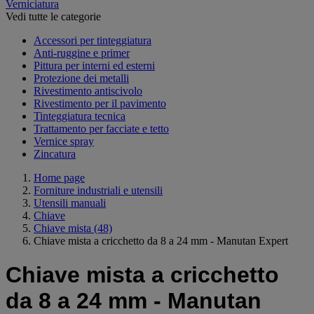
Verniciatura
Vedi tutte le categorie
Accessori per tinteggiatura
Anti-ruggine e primer
Pittura per interni ed esterni
Protezione dei metalli
Rivestimento antiscivolo
Rivestimento per il pavimento
Tinteggiatura tecnica
Trattamento per facciate e tetto
Vernice spray
Zincatura
Home page
Forniture industriali e utensili
Utensili manuali
Chiave
Chiave mista
(48)
Chiave mista a cricchetto da 8 a 24 mm - Manutan Expert
Chiave mista a cricchetto
da 8 a 24 mm - Manutan