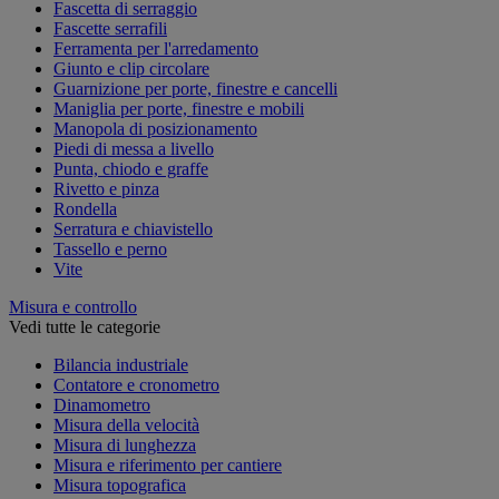
Fascetta di serraggio
Fascette serrafili
Ferramenta per l'arredamento
Giunto e clip circolare
Guarnizione per porte, finestre e cancelli
Maniglia per porte, finestre e mobili
Manopola di posizionamento
Piedi di messa a livello
Punta, chiodo e graffe
Rivetto e pinza
Rondella
Serratura e chiavistello
Tassello e perno
Vite
Misura e controllo
Vedi tutte le categorie
Bilancia industriale
Contatore e cronometro
Dinamometro
Misura della velocità
Misura di lunghezza
Misura e riferimento per cantiere
Misura topografica