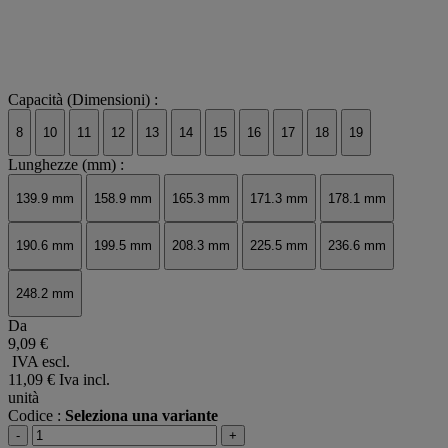
Capacità (Dimensioni) :
8
10
11
12
13
14
15
16
17
18
19
Lunghezze (mm) :
139.9 mm
158.9 mm
165.3 mm
171.3 mm
178.1 mm
190.6 mm
199.5 mm
208.3 mm
225.5 mm
236.6 mm
248.2 mm
Da
9,09 €
IVA escl.
11,09 €
Iva incl.
unità
Codice :
Seleziona una variante
-
+