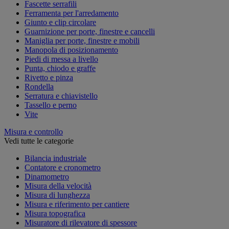
Fascette serrafili
Ferramenta per l'arredamento
Giunto e clip circolare
Guarnizione per porte, finestre e cancelli
Maniglia per porte, finestre e mobili
Manopola di posizionamento
Piedi di messa a livello
Punta, chiodo e graffe
Rivetto e pinza
Rondella
Serratura e chiavistello
Tassello e perno
Vite
Misura e controllo
Vedi tutte le categorie
Bilancia industriale
Contatore e cronometro
Dinamometro
Misura della velocità
Misura di lunghezza
Misura e riferimento per cantiere
Misura topografica
Misuratore di rilevatore di spessore