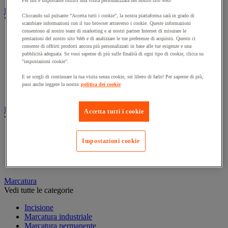
Per noi è importante offrirti una visita personalizzata del nostro sito web!
Illuminazione
Cliccando sul pulsante "Accetta tutti i cookie", la nostra piattaforma sarà in grado di
Vedi tutte le categorie
scambiare informazioni con il tuo browser attraverso i cookie. Queste informazioni
consentono al nostro team di marketing e ai nostri partner Internet di misurare le
Illuminazione interna ed esterna
prestazioni del nostro sito Web e di analizzare le tue preferenze di acquisto. Questo ci
Lampada da officina
consente di offrirti prodotti ancora più personalizzati in base alle tue esigenze e una
pubblicità adeguata. Se vuoi saperne di più sulle finalità di ogni tipo di cookie, clicca su
Lampada frontale
"impostazioni cookie".
Lampada portatile
Lampadina
E se scegli di continuare la tua visita senza cookie, sei libero di farlo! Per saperne di più,
Proiettore da cantiere
puoi anche leggere la nostra
politica dei cookie
Torcia
Ingrassaggio e lubrificazione
Accetta tutti i cookie
Vedi tutte le categorie
Anti-aderente
Impostazioni cookie
Attrezzi per lubrificazione
Grasso e olio
Lubrificante e sbloccante
Marcatura
Vedi tutte le categorie
Incisione
Marcatura industriale
Marcatura permanente