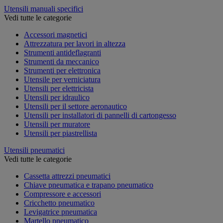
Utensili manuali specifici
Vedi tutte le categorie
Accessori magnetici
Attrezzatura per lavori in altezza
Strumenti antideflagranti
Strumenti da meccanico
Strumenti per elettronica
Utensile per verniciatura
Utensili per elettricista
Utensili per idraulico
Utensili per il settore aeronautico
Utensili per installatori di pannelli di cartongesso
Utensili per muratore
Utensili per piastrellista
Utensili pneumatici
Vedi tutte le categorie
Cassetta attrezzi pneumatici
Chiave pneumatica e trapano pneumatico
Compressore e accessori
Cricchetto pneumatico
Levigatrice pneumatica
Martello pneumatico