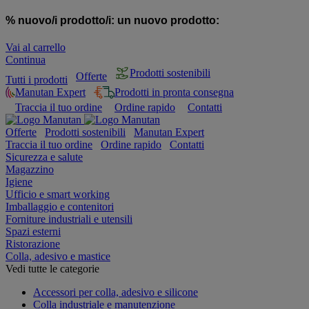
% nuovo/i prodotto/i:
un nuovo prodotto:
Vai al carrello
Continua
Prodotti sostenibili
Offerte
Tutti i prodotti
Manutan Expert
Prodotti in pronta consegna
Traccia il tuo ordine
Ordine rapido
Contatti
Offerte
Prodotti sostenibili
Manutan Expert
Traccia il tuo ordine
Ordine rapido
Contatti
Sicurezza e salute
Magazzino
Igiene
Ufficio e smart working
Imballaggio e contenitori
Forniture industriali e utensili
Spazi esterni
Ristorazione
Colla, adesivo e mastice
Vedi tutte le categorie
Accessori per colla, adesivo e silicone
Colla industriale e manutenzione