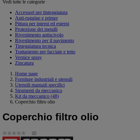
Vedi tutte le categorie
Accessori per tinteggiatura
Anti-ruggine e primer
Pittura per interni ed esterni
Protezione dei metalli
Rivestimento antiscivolo
Rivestimento per il pavimento
Tinteggiatura tecnica
Trattamento per facciate e tetto
Vernice spray
Zincatura
Home page
Forniture industriali e utensili
Utensili manuali specifici
Strumenti da meccanico
Kit da meccanico
(48)
Coperchio filtro olio
Coperchio filtro olio
(0)
Nessuna