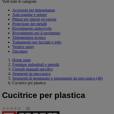
Vedi tutte le categorie
Accessori per tinteggiatura
Anti-ruggine e primer
Pittura per interni ed esterni
Protezione dei metalli
Rivestimento antiscivolo
Rivestimento per il pavimento
Tinteggiatura tecnica
Trattamento per facciate e tetto
Vernice spray
Zincatura
Home page
Forniture industriali e utensili
Utensili manuali specifici
Strumenti da meccanico
Strumenti di montaggio e smontaggio da meccanico
(48)
Cucitrice per plastica
Cucitrice per plastica
(0)
Nessuna