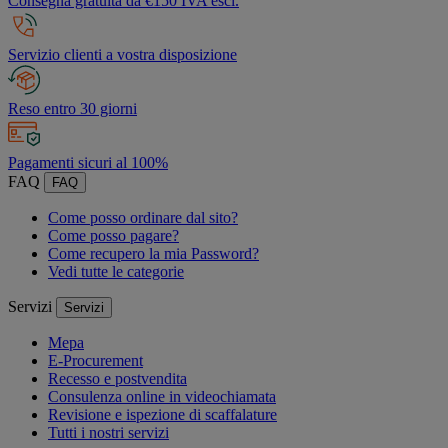
Consegna gratuita da €150 IVA escl.
Servizio clienti a vostra disposizione
Reso entro 30 giorni
Pagamenti sicuri al 100%
FAQ
FAQ
Come posso ordinare dal sito?
Come posso pagare?
Come recupero la mia Password?
Vedi tutte le categorie
Servizi
Servizi
Mepa
E-Procurement
Recesso e postvendita
Consulenza online in videochiamata
Revisione e ispezione di scaffalature
Tutti i nostri servizi