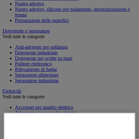
Nastro adesivo
Nastro adesivo, silicone per isolamento, insonorizzazione e
tenuta
Preparazione delle superfici
Detergente e sgrassatore
Vedi tutte le categorie
Anti-aderente per saldatura
Detergente industriale
Detergente per scritte su muri
Pulitore elettronico
Rilevamento di fughe
Sgrassatore alimentare
Sgrassatore industriale
Elettricità
Vedi tutte le categorie
Accessori per quadro elettrico
Attrezzatura per quadro elettrico
Batteria, caricatore e cavi
Cavo elettrico
Presa e interruttore
Prolunga, prese multiple e avvolgitore