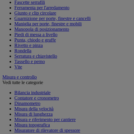
Fascette serrafili
Ferramenta per l'arredamento
Giunto e clip circolare
Guarnizione per porte, finestre e cancelli
Maniglia per porte, finestre e mobili
Manopola di posizionamento
Piedi di messa a livello
Punta, chiodo e graffe
Rivetto e pinza
Rondella
Serratura e chiavistello
Tassello e perno
Vite
Misura e controllo
Vedi tutte le categorie
Bilancia industriale
Contatore e cronometro
Dinamometro
Misura della velocità
Misura di lunghezza
Misura e riferimento per cantiere
Misura topografica
Misuratore di rilevatore di spessore