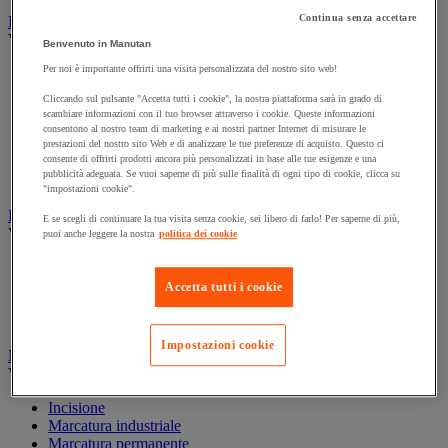
Continua senza accettare
Illuminazione
Vedi tutte le categorie
Benvenuto in Manutan
Per noi è importante offrirti una visita personalizzata del nostro sito web!
Illuminazione interna ed esterna
Lampada da officina
Cliccando sul pulsante "Accetta tutti i cookie", la nostra piattaforma sarà in grado di
Lampada frontale
scambiare informazioni con il tuo browser attraverso i cookie. Queste informazioni
Lampada portatile
consentono al nostro team di marketing e ai nostri partner Internet di misurare le
Lampadina
prestazioni del nostro sito Web e di analizzare le tue preferenze di acquisto. Questo ci
consente di offrirti prodotti ancora più personalizzati in base alle tue esigenze e una
Proiettore da cantiere
pubblicità adeguata. Se vuoi saperne di più sulle finalità di ogni tipo di cookie, clicca su
Torcia
"impostazioni cookie".
Ingrassaggio e lubrificazione
E se scegli di continuare la tua visita senza cookie, sei libero di farlo! Per saperne di più,
Vedi tutte le categorie
puoi anche leggere la nostra
politica dei cookie
Anti-aderente
Attrezzi per lubrificazione
Accetta tutti i cookie
Grasso e olio
Lubrificante e sbloccante
Impostazioni cookie
Marcatura
Vedi tutte le categorie
Incisione
Marcatura industriale
Marcatura permanente