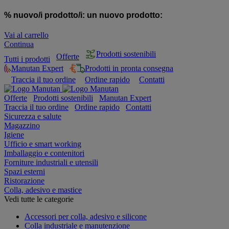
% nuovo/i prodotto/i:
un nuovo prodotto:
Vai al carrello
Continua
Prodotti sostenibili
Offerte
Tutti i prodotti
Manutan Expert
Prodotti in pronta consegna
Traccia il tuo ordine
Ordine rapido
Contatti
Offerte
Prodotti sostenibili
Manutan Expert
Traccia il tuo ordine
Ordine rapido
Contatti
Sicurezza e salute
Magazzino
Igiene
Ufficio e smart working
Imballaggio e contenitori
Forniture industriali e utensili
Spazi esterni
Ristorazione
Colla, adesivo e mastice
Vedi tutte le categorie
Accessori per colla, adesivo e silicone
Colla industriale e manutenzione