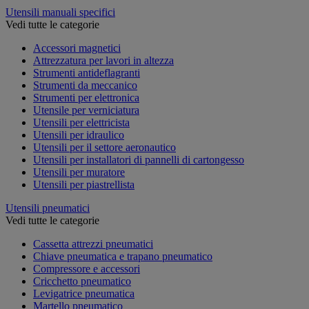
Utensili manuali specifici
Vedi tutte le categorie
Accessori magnetici
Attrezzatura per lavori in altezza
Strumenti antideflagranti
Strumenti da meccanico
Strumenti per elettronica
Utensile per verniciatura
Utensili per elettricista
Utensili per idraulico
Utensili per il settore aeronautico
Utensili per installatori di pannelli di cartongesso
Utensili per muratore
Utensili per piastrellista
Utensili pneumatici
Vedi tutte le categorie
Cassetta attrezzi pneumatici
Chiave pneumatica e trapano pneumatico
Compressore e accessori
Cricchetto pneumatico
Levigatrice pneumatica
Martello pneumatico