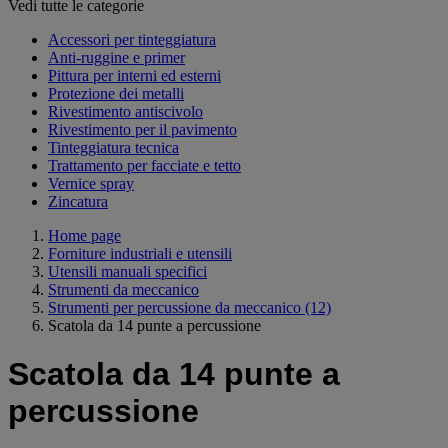
Vedi tutte le categorie
Accessori per tinteggiatura
Anti-ruggine e primer
Pittura per interni ed esterni
Protezione dei metalli
Rivestimento antiscivolo
Rivestimento per il pavimento
Tinteggiatura tecnica
Trattamento per facciate e tetto
Vernice spray
Zincatura
Home page
Forniture industriali e utensili
Utensili manuali specifici
Strumenti da meccanico
Strumenti per percussione da meccanico
(12)
Scatola da 14 punte a percussione
Scatola da 14 punte a
percussione