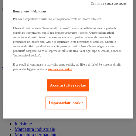
Continua senza accettare
Illuminazione
Vedi tutte le categorie
Benvenuto in Manutan
Per noi è importante offrirti una visita personalizzata del nostro sito web!
Illuminazione interna ed esterna
Lampada da officina
Cliccando sul pulsante "Accetta tutti i cookie", la nostra piattaforma sarà in grado di
Lampada frontale
scambiare informazioni con il tuo browser attraverso i cookie. Queste informazioni
consentono al nostro team di marketing e ai nostri partner Internet di misurare le
Lampada portatile
prestazioni del nostro sito Web e di analizzare le tue preferenze di acquisto. Questo ci
Lampadina
consente di offrirti prodotti ancora più personalizzati in base alle tue esigenze e una
Proiettore da cantiere
pubblicità adeguata. Se vuoi saperne di più sulle finalità di ogni tipo di cookie, clicca su
Torcia
"impostazioni cookie".
Ingrassaggio e lubrificazione
E se scegli di continuare la tua visita senza cookie, sei libero di farlo! Per saperne di più,
puoi anche leggere la nostra
politica dei cookie
Vedi tutte le categorie
Anti-aderente
Accetta tutti i cookie
Attrezzi per lubrificazione
Grasso e olio
Lubrificante e sbloccante
Impostazioni cookie
Marcatura
Vedi tutte le categorie
Incisione
Marcatura industriale
Marcatura permanente