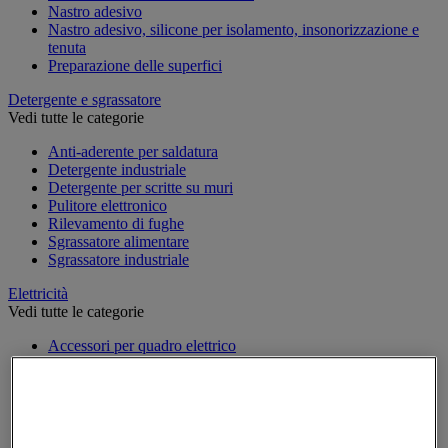
Nastro adesivo
Nastro adesivo, silicone per isolamento, insonorizzazione e
tenuta
Preparazione delle superfici
Detergente e sgrassatore
Vedi tutte le categorie
Anti-aderente per saldatura
Detergente industriale
Detergente per scritte su muri
Pulitore elettronico
Rilevamento di fughe
Sgrassatore alimentare
Sgrassatore industriale
Elettricità
Vedi tutte le categorie
Accessori per quadro elettrico
Attrezzatura per quadro elettrico
Batteria, caricatore e cavi
Cavo elettrico
Presa e interruttore
Prolunga, prese multiple e avvolgitore