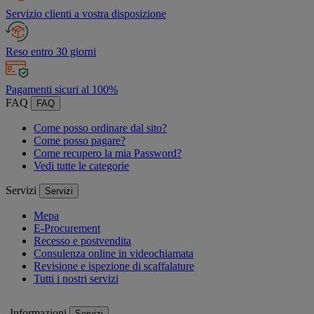
Servizio clienti a vostra disposizione
Reso entro 30 giorni
Pagamenti sicuri al 100%
FAQ
FAQ
Come posso ordinare dal sito?
Come posso pagare?
Come recupero la mia Password?
Vedi tutte le categorie
Servizi
Servizi
Mepa
E-Procurement
Recesso e postvendita
Consulenza online in videochiamata
Revisione e ispezione di scaffalature
Tutti i nostri servizi
Informazioni
Servizi