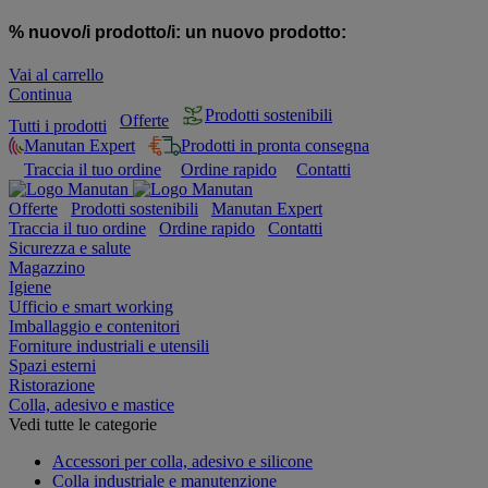
% nuovo/i prodotto/i:
un nuovo prodotto:
Vai al carrello
Continua
Prodotti sostenibili
Offerte
Tutti i prodotti
Manutan Expert
Prodotti in pronta consegna
Traccia il tuo ordine
Ordine rapido
Contatti
Offerte
Prodotti sostenibili
Manutan Expert
Traccia il tuo ordine
Ordine rapido
Contatti
Sicurezza e salute
Magazzino
Igiene
Ufficio e smart working
Imballaggio e contenitori
Forniture industriali e utensili
Spazi esterni
Ristorazione
Colla, adesivo e mastice
Vedi tutte le categorie
Accessori per colla, adesivo e silicone
Colla industriale e manutenzione