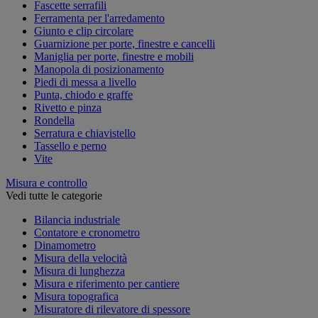
Fascette serrafili
Ferramenta per l'arredamento
Giunto e clip circolare
Guarnizione per porte, finestre e cancelli
Maniglia per porte, finestre e mobili
Manopola di posizionamento
Piedi di messa a livello
Punta, chiodo e graffe
Rivetto e pinza
Rondella
Serratura e chiavistello
Tassello e perno
Vite
Misura e controllo
Vedi tutte le categorie
Bilancia industriale
Contatore e cronometro
Dinamometro
Misura della velocità
Misura di lunghezza
Misura e riferimento per cantiere
Misura topografica
Misuratore di rilevatore di spessore