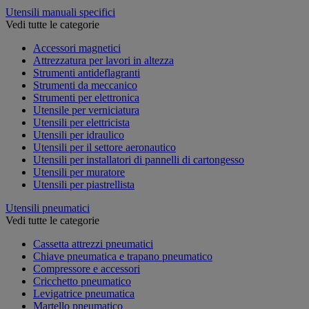
Utensili manuali specifici
Vedi tutte le categorie
Accessori magnetici
Attrezzatura per lavori in altezza
Strumenti antideflagranti
Strumenti da meccanico
Strumenti per elettronica
Utensile per verniciatura
Utensili per elettricista
Utensili per idraulico
Utensili per il settore aeronautico
Utensili per installatori di pannelli di cartongesso
Utensili per muratore
Utensili per piastrellista
Utensili pneumatici
Vedi tutte le categorie
Cassetta attrezzi pneumatici
Chiave pneumatica e trapano pneumatico
Compressore e accessori
Cricchetto pneumatico
Levigatrice pneumatica
Martello pneumatico