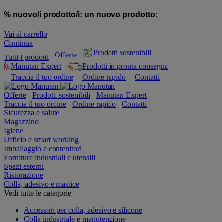
% nuovo/i prodotto/i:
un nuovo prodotto:
Vai al carrello
Continua
Prodotti sostenibili
Offerte
Tutti i prodotti
Manutan Expert
Prodotti in pronta consegna
Traccia il tuo ordine
Ordine rapido
Contatti
Offerte
Prodotti sostenibili
Manutan Expert
Traccia il tuo ordine
Ordine rapido
Contatti
Sicurezza e salute
Magazzino
Igiene
Ufficio e smart working
Imballaggio e contenitori
Forniture industriali e utensili
Spazi esterni
Ristorazione
Colla, adesivo e mastice
Vedi tutte le categorie
Accessori per colla, adesivo e silicone
Colla industriale e manutenzione