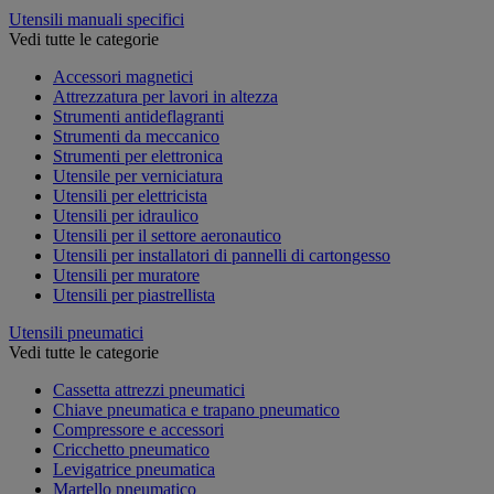
Utensili manuali specifici
Vedi tutte le categorie
Accessori magnetici
Attrezzatura per lavori in altezza
Strumenti antideflagranti
Strumenti da meccanico
Strumenti per elettronica
Utensile per verniciatura
Utensili per elettricista
Utensili per idraulico
Utensili per il settore aeronautico
Utensili per installatori di pannelli di cartongesso
Utensili per muratore
Utensili per piastrellista
Utensili pneumatici
Vedi tutte le categorie
Cassetta attrezzi pneumatici
Chiave pneumatica e trapano pneumatico
Compressore e accessori
Cricchetto pneumatico
Levigatrice pneumatica
Martello pneumatico