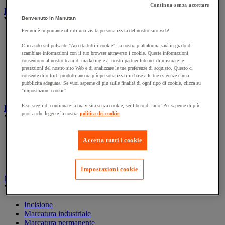
Continua senza accettare
Illuminazione
Benvenuto in Manutan
Vedi tutte le categorie
Per noi è importante offrirti una visita personalizzata del nostro sito web!
Illuminazione interna ed esterna
Lampada da officina
Cliccando sul pulsante "Accetta tutti i cookie", la nostra piattaforma sarà in grado di
scambiare informazioni con il tuo browser attraverso i cookie. Queste informazioni
Lampada frontale
consentono al nostro team di marketing e ai nostri partner Internet di misurare le
Lampada portatile
prestazioni del nostro sito Web e di analizzare le tue preferenze di acquisto. Questo ci
Lampadina
consente di offrirti prodotti ancora più personalizzati in base alle tue esigenze e una
Proiettore da cantiere
pubblicità adeguata. Se vuoi saperne di più sulle finalità di ogni tipo di cookie, clicca su
Torcia
"impostazioni cookie".
E se scegli di continuare la tua visita senza cookie, sei libero di farlo! Per saperne di più,
Ingrassaggio e lubrificazione
puoi anche leggere la nostra
politica dei cookie
Vedi tutte le categorie
Anti-aderente
Accetta tutti i cookie
Attrezzi per lubrificazione
Grasso e olio
Lubrificante e sbloccante
Impostazioni cookie
Marcatura
Vedi tutte le categorie
Incisione
Marcatura industriale
Marcatura permanente