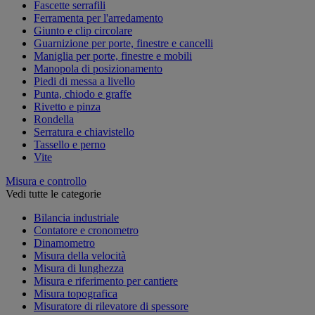
Fascette serrafili
Ferramenta per l'arredamento
Giunto e clip circolare
Guarnizione per porte, finestre e cancelli
Maniglia per porte, finestre e mobili
Manopola di posizionamento
Piedi di messa a livello
Punta, chiodo e graffe
Rivetto e pinza
Rondella
Serratura e chiavistello
Tassello e perno
Vite
Misura e controllo
Vedi tutte le categorie
Bilancia industriale
Contatore e cronometro
Dinamometro
Misura della velocità
Misura di lunghezza
Misura e riferimento per cantiere
Misura topografica
Misuratore di rilevatore di spessore