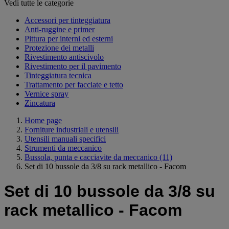
Vedi tutte le categorie
Accessori per tinteggiatura
Anti-ruggine e primer
Pittura per interni ed esterni
Protezione dei metalli
Rivestimento antiscivolo
Rivestimento per il pavimento
Tinteggiatura tecnica
Trattamento per facciate e tetto
Vernice spray
Zincatura
Home page
Forniture industriali e utensili
Utensili manuali specifici
Strumenti da meccanico
Bussola, punta e cacciavite da meccanico
(11)
Set di 10 bussole da 3/8 su rack metallico - Facom
Set di 10 bussole da 3/8 su
rack metallico - Facom