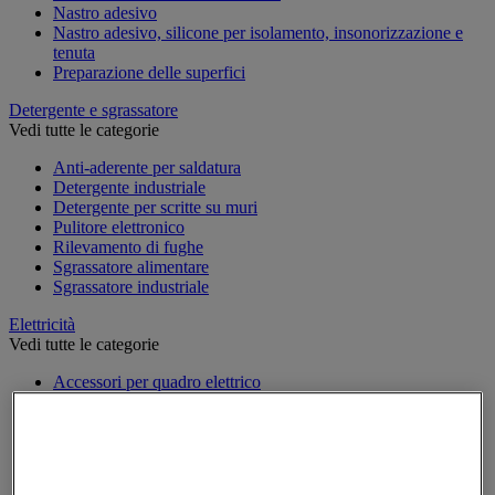
Nastro adesivo
Nastro adesivo, silicone per isolamento, insonorizzazione e
tenuta
Preparazione delle superfici
Detergente e sgrassatore
Vedi tutte le categorie
Anti-aderente per saldatura
Detergente industriale
Detergente per scritte su muri
Pulitore elettronico
Rilevamento di fughe
Sgrassatore alimentare
Sgrassatore industriale
Elettricità
Vedi tutte le categorie
Accessori per quadro elettrico
Attrezzatura per quadro elettrico
Batteria, caricatore e cavi
Cavo elettrico
Presa e interruttore
Prolunga, prese multiple e avvolgitore