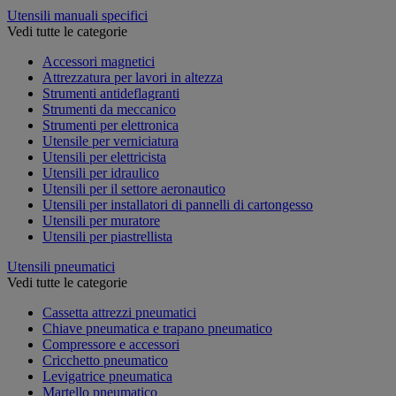
Utensili manuali specifici
Vedi tutte le categorie
Accessori magnetici
Attrezzatura per lavori in altezza
Strumenti antideflagranti
Strumenti da meccanico
Strumenti per elettronica
Utensile per verniciatura
Utensili per elettricista
Utensili per idraulico
Utensili per il settore aeronautico
Utensili per installatori di pannelli di cartongesso
Utensili per muratore
Utensili per piastrellista
Utensili pneumatici
Vedi tutte le categorie
Cassetta attrezzi pneumatici
Chiave pneumatica e trapano pneumatico
Compressore e accessori
Cricchetto pneumatico
Levigatrice pneumatica
Martello pneumatico