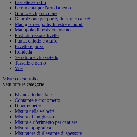
Fascette serrafili
Ferramenta per l'arredamento
Giunto e clip circolare
Guarnizione per porte, finestre e cancelli
Maniglia per porte, finestre e mobili
Manopola di posizionamento
Piedi di messa a livello
Punta, chiodo e graffe
Rivetto e pinza
Rondella
Serratura e chiavistello
Tassello e perno
Vite
Misura e controllo
Vedi tutte le categorie
Bilancia industriale
Contatore e cronometro
Dinamometro
Misura della velocità
Misura di lunghezza
Misura e riferimento per cantiere
Misura topografica
Misuratore di rilevatore di spessore