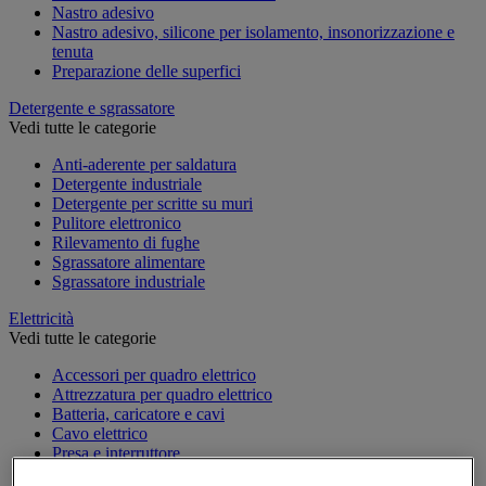
Nastro adesivo
Nastro adesivo, silicone per isolamento, insonorizzazione e
tenuta
Preparazione delle superfici
Detergente e sgrassatore
Vedi tutte le categorie
Anti-aderente per saldatura
Detergente industriale
Detergente per scritte su muri
Pulitore elettronico
Rilevamento di fughe
Sgrassatore alimentare
Sgrassatore industriale
Elettricità
Vedi tutte le categorie
Accessori per quadro elettrico
Attrezzatura per quadro elettrico
Batteria, caricatore e cavi
Cavo elettrico
Presa e interruttore
Prolunga, prese multiple e avvolgitore