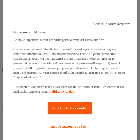
Illuminazione
Vedi tutte le categorie
Illuminazione interna ed esterna
Continua senza accettare
Lampada da officina
Benvenuto in Manutan
Lampada frontale
Lampada portatile
Per noi è importante offrirti una visita personalizzata del nostro sito web!
Lampadina
Cliccando sul pulsante "Accetta tutti i cookie", la nostra piattaforma sarà in grado di
Proiettore da cantiere
scambiare informazioni con il tuo browser attraverso i cookie. Queste informazioni
Torcia
consentono al nostro team di marketing e ai nostri partner Internet di misurare le
prestazioni del nostro sito Web e di analizzare le tue preferenze di acquisto. Questo ci
Ingrassaggio e lubrificazione
consente di offrirti prodotti ancora più personalizzati in base alle tue esigenze e una
Vedi tutte le categorie
pubblicità adeguata. Se vuoi saperne di più sulle finalità di ogni tipo di cookie, clicca su
"impostazioni cookie".
Anti-aderente
E se scegli di continuare la tua visita senza cookie, sei libero di farlo! Per saperne di più,
Attrezzi per lubrificazione
puoi anche leggere la nostra
politica dei cookie
Grasso e olio
Lubrificante e sbloccante
Accetta tutti i cookie
Marcatura
Vedi tutte le categorie
Impostazioni cookie
Incisione
Marcatura industriale
Marcatura permanente