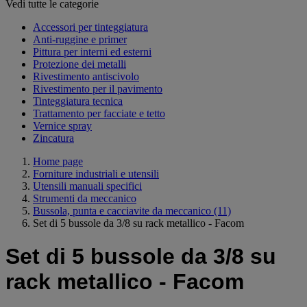
Vedi tutte le categorie
Accessori per tinteggiatura
Anti-ruggine e primer
Pittura per interni ed esterni
Protezione dei metalli
Rivestimento antiscivolo
Rivestimento per il pavimento
Tinteggiatura tecnica
Trattamento per facciate e tetto
Vernice spray
Zincatura
Home page
Forniture industriali e utensili
Utensili manuali specifici
Strumenti da meccanico
Bussola, punta e cacciavite da meccanico
(11)
Set di 5 bussole da 3/8 su rack metallico - Facom
Set di 5 bussole da 3/8 su
rack metallico - Facom