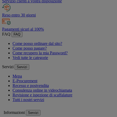
Servizio clienti a vostra disposizione
Reso entro 30 giorni
Pagamenti sicuri al 100%
FAQ
FAQ
Come posso ordinare dal sito?
Come posso pagare?
Come recupero la mia Password?
Vedi tutte le categorie
Servizi
Servizi
Mepa
E-Procurement
Recesso e postvendita
Consulenza online in videochiamata
Revisione e ispezione di scaffalature
Tutti i nostri servizi
Informazioni
Servizi