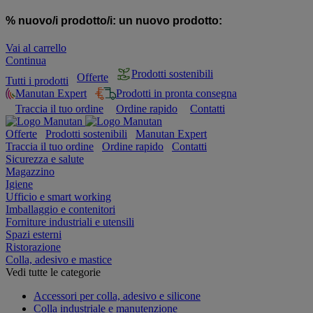
% nuovo/i prodotto/i:
un nuovo prodotto:
Vai al carrello
Continua
Prodotti sostenibili
Offerte
Tutti i prodotti
Manutan Expert
Prodotti in pronta consegna
Traccia il tuo ordine
Ordine rapido
Contatti
Offerte
Prodotti sostenibili
Manutan Expert
Traccia il tuo ordine
Ordine rapido
Contatti
Sicurezza e salute
Magazzino
Igiene
Ufficio e smart working
Imballaggio e contenitori
Forniture industriali e utensili
Spazi esterni
Ristorazione
Colla, adesivo e mastice
Vedi tutte le categorie
Accessori per colla, adesivo e silicone
Colla industriale e manutenzione