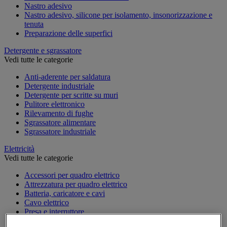
Nastro adesivo
Nastro adesivo, silicone per isolamento, insonorizzazione e
tenuta
Preparazione delle superfici
Detergente e sgrassatore
Vedi tutte le categorie
Anti-aderente per saldatura
Detergente industriale
Detergente per scritte su muri
Pulitore elettronico
Rilevamento di fughe
Sgrassatore alimentare
Sgrassatore industriale
Elettricità
Vedi tutte le categorie
Accessori per quadro elettrico
Attrezzatura per quadro elettrico
Batteria, caricatore e cavi
Cavo elettrico
Presa e interruttore
Prolunga, prese multiple e avvolgitore