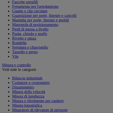
Fascette serrafili
Ferramenta per l'arredamento
Giunto e clip circolare
Guarnizione per porte, finestre e cancelli
Maniglia per porte, finestre e mobili
Manopola di posizionamento
Piedi di messa a livello
Punta, chiodo e graffe
Rivetto e pinza
Rondella
Serratura e chiavistello
Tassello e perno
Vite
Misura e controllo
Vedi tutte le categorie
Bilancia industriale
Contatore e cronometro
Dinamometro
Misura della velocità
Misura di lunghezza
Misura e riferimento per cantiere
Misura topografica
Misuratore di rilevatore di spessore