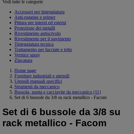
Vedi tutte le categorie
Accessori per tinteggiatura
Anti-ruggine e primer
Pittura per interni ed esterni
Protezione dei metalli
Rivestimento antiscivolo
Rivestimento per il pavimento
Tinteggiatura tecnica
Trattamento per facciate e tetto
Vernice spray
Zincatura
Home page
Forniture industriali e utensili
Utensili manuali specifici
Strumenti da meccanico
Bussola, punta e cacciavite da meccanico
(11)
Set di 6 bussole da 3/8 su rack metallico - Facom
Set di 6 bussole da 3/8 su
rack metallico - Facom