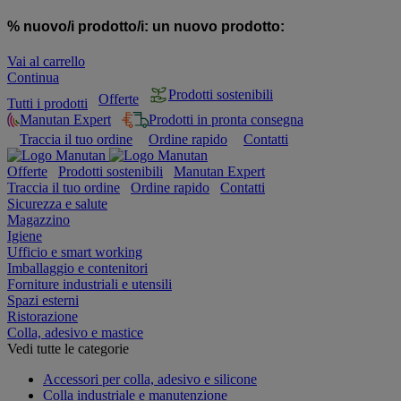
% nuovo/i prodotto/i:
un nuovo prodotto:
Vai al carrello
Continua
Prodotti sostenibili
Offerte
Tutti i prodotti
Manutan Expert
Prodotti in pronta consegna
Traccia il tuo ordine
Ordine rapido
Contatti
Offerte
Prodotti sostenibili
Manutan Expert
Traccia il tuo ordine
Ordine rapido
Contatti
Sicurezza e salute
Magazzino
Igiene
Ufficio e smart working
Imballaggio e contenitori
Forniture industriali e utensili
Spazi esterni
Ristorazione
Colla, adesivo e mastice
Vedi tutte le categorie
Accessori per colla, adesivo e silicone
Colla industriale e manutenzione