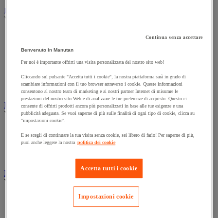
Illuminazione
Vedi tutte le categorie
Illuminazione interna ed esterna
Continua senza accettare
Lampada da officina
Benvenuto in Manutan
Lampada frontale
Lampada portatile
Per noi è importante offrirti una visita personalizzata del nostro sito web!
Lampadina
Cliccando sul pulsante "Accetta tutti i cookie", la nostra piattaforma sarà in grado di
Proiettore da cantiere
scambiare informazioni con il tuo browser attraverso i cookie. Queste informazioni
Torcia
consentono al nostro team di marketing e ai nostri partner Internet di misurare le
prestazioni del nostro sito Web e di analizzare le tue preferenze di acquisto. Questo ci
Ingrassaggio e lubrificazione
consente di offrirti prodotti ancora più personalizzati in base alle tue esigenze e una
Vedi tutte le categorie
pubblicità adeguata. Se vuoi saperne di più sulle finalità di ogni tipo di cookie, clicca su
"impostazioni cookie".
Anti-aderente
E se scegli di continuare la tua visita senza cookie, sei libero di farlo! Per saperne di più,
Attrezzi per lubrificazione
puoi anche leggere la nostra
politica dei cookie
Grasso e olio
Lubrificante e sbloccante
Accetta tutti i cookie
Marcatura
Vedi tutte le categorie
Impostazioni cookie
Incisione
Marcatura industriale
Marcatura permanente