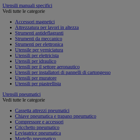
Utensili manuali specifici
Vedi tutte le categorie
Accessori magnetici
Attrezzatura per lavori in altezza
Strumenti antideflagranti
Strumenti da meccanico
Strumenti per elettronica
Utensile per verniciatura
Utensili per elettricista
Utensili per idraulico
Utensili per il settore aeronautico
Utensili per installatori di pannelli di cartongesso
Utensili per muratore
Utensili per piastrellista
Utensili pneumatici
Vedi tutte le categorie
Cassetta attrezzi pneumatici
Chiave pneumatica e trapano pneumatico
Compressore e accessori
Cricchetto pneumatico
Levigatrice pneumatica
Martello pneumatico