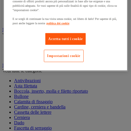
consente di offrirti prodotti ancora più personalizzati in base alle tue esigenze e una
Marcatura temporanea
pubblicità adeguata. Se vuoi saperne di più sulle finalità di ogni tipo di cookie, clicca su
Nastro adesivo di marcatura
"impostazioni cookie".
Reperimento
Segnaletica in magazzino
E se scegli di continuare la tua visita senza cookie, sei libero di farlo! Per saperne di più,
puoi anche leggere la nostra
politica dei cookie
Materiali per la finitura e l'edilizia
Vedi tutte le categorie
Accetta tutti i cookie
Cemento, calcestruzzo e conglomerato bituminoso
Colla e pareti da pavimento
Mortaio
Impostazioni cookie
Minuteria
Vedi tutte le categorie
Antivibrazioni
Asta filettata
Boccola, inserto, molla e filetto riportato
Bullone
Calamita di fissaggio
Cardine, cerniera e bandella
Cassetta delle lettere
Cerniera
Dado
Fascetta di serraggio