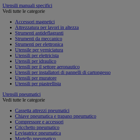
Utensili manuali specifici
Vedi tutte le categorie
Accessori magnetici
Attrezzatura per lavori in altezza
Strumenti antideflagranti
Strumenti da meccanico
Strumenti per elettronica
Utensile per verniciatura
Utensili per elettricista
Utensili per idraulico
Utensili per il settore aeronautico
Utensili per installatori di pannelli di cartongesso
Utensili per muratore
Utensili per piastrellista
Utensili pneumatici
Vedi tutte le categorie
Cassetta attrezzi pneumatici
Chiave pneumatica e trapano pneumatico
Compressore e accessori
Cricchetto pneumatico
Levigatrice pneumatica
Martello pneumatico