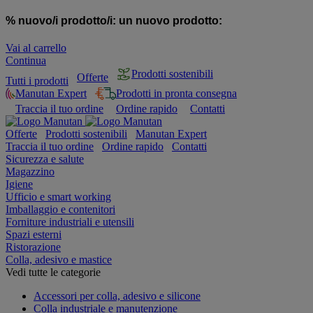
% nuovo/i prodotto/i:
un nuovo prodotto:
Vai al carrello
Continua
Prodotti sostenibili
Offerte
Tutti i prodotti
Manutan Expert
Prodotti in pronta consegna
Traccia il tuo ordine
Ordine rapido
Contatti
Offerte
Prodotti sostenibili
Manutan Expert
Traccia il tuo ordine
Ordine rapido
Contatti
Sicurezza e salute
Magazzino
Igiene
Ufficio e smart working
Imballaggio e contenitori
Forniture industriali e utensili
Spazi esterni
Ristorazione
Colla, adesivo e mastice
Vedi tutte le categorie
Accessori per colla, adesivo e silicone
Colla industriale e manutenzione