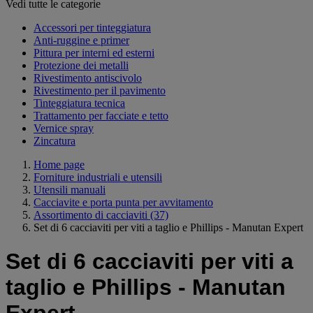
Vedi tutte le categorie
Accessori per tinteggiatura
Anti-ruggine e primer
Pittura per interni ed esterni
Protezione dei metalli
Rivestimento antiscivolo
Rivestimento per il pavimento
Tinteggiatura tecnica
Trattamento per facciate e tetto
Vernice spray
Zincatura
Home page
Forniture industriali e utensili
Utensili manuali
Cacciavite e porta punta per avvitamento
Assortimento di cacciaviti
(37)
Set di 6 cacciaviti per viti a taglio e Phillips - Manutan Expert
Set di 6 cacciaviti per viti a
taglio e Phillips - Manutan