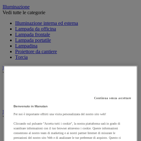
Illuminazione
Vedi tutte le categorie
Illuminazione interna ed esterna
Lampada da officina
Lampada frontale
Lampada portatile
Lampadina
Proiettore da cantiere
Torcia
Ingrassaggio e lubrificazione
Vedi tutte le categorie
Anti-aderente
Attrezzi per lubrificazione
Grasso e olio
Continua senza accettare
Lubrificante e sbloccante
Benvenuto in Manutan
Marcatura
Per noi è importante offrirti una visita personalizzata del nostro sito web!
Vedi tutte le categorie
Cliccando sul pulsante "Accetta tutti i cookie", la nostra piattaforma sarà in grado di
Incisione
scambiare informazioni con il tuo browser attraverso i cookie. Queste informazioni
Marcatura industriale
consentono al nostro team di marketing e ai nostri partner Internet di misurare le
prestazioni del nostro sito Web e di analizzare le tue preferenze di acquisto. Questo ci
Marcatura permanente