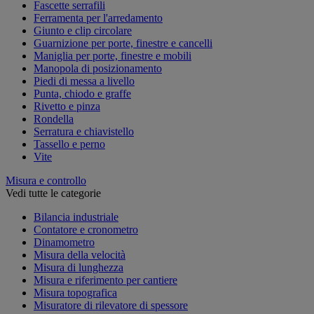
Fascette serrafili
Ferramenta per l'arredamento
Giunto e clip circolare
Guarnizione per porte, finestre e cancelli
Maniglia per porte, finestre e mobili
Manopola di posizionamento
Piedi di messa a livello
Punta, chiodo e graffe
Rivetto e pinza
Rondella
Serratura e chiavistello
Tassello e perno
Vite
Misura e controllo
Vedi tutte le categorie
Bilancia industriale
Contatore e cronometro
Dinamometro
Misura della velocità
Misura di lunghezza
Misura e riferimento per cantiere
Misura topografica
Misuratore di rilevatore di spessore