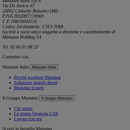
Manutan Italia S.p.A.
Via De Amicis 67
20092 Cinisello Balsamo (MI)
P.IVA IT02097170969
C.F. 09816660154
Codice Destinatario: C3UCNRB
Società a socio unico soggetta a direzione e coordinamento di
Manutan Holding SA
Tel. 02 66 01 08 23
Contattaci via
e-mail
Manutan Italia
Manutan Italia
Perché scegliere Manutan
Soluzione grandi clienti
Manutan Expert
Il Gruppo Manutan
Il Gruppo Manutan
Chi siamo
La nostra Strategia CSR
Lavora con noi
Scopri la famiglia Manutan