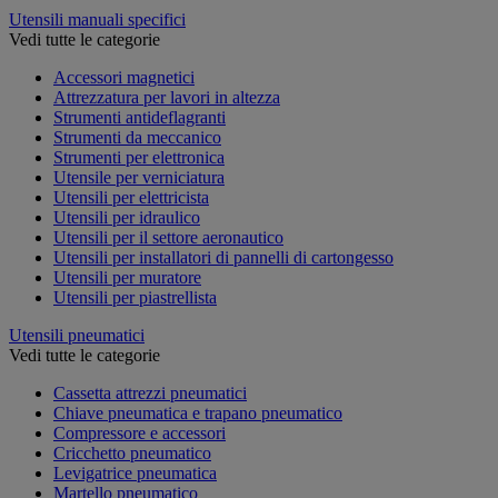
Utensili manuali specifici
Vedi tutte le categorie
Accessori magnetici
Attrezzatura per lavori in altezza
Strumenti antideflagranti
Strumenti da meccanico
Strumenti per elettronica
Utensile per verniciatura
Utensili per elettricista
Utensili per idraulico
Utensili per il settore aeronautico
Utensili per installatori di pannelli di cartongesso
Utensili per muratore
Utensili per piastrellista
Utensili pneumatici
Vedi tutte le categorie
Cassetta attrezzi pneumatici
Chiave pneumatica e trapano pneumatico
Compressore e accessori
Cricchetto pneumatico
Levigatrice pneumatica
Martello pneumatico