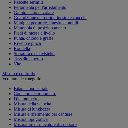
Fascette serrafili
Ferramenta per l'arredamento
Giunto e clip circolare
Guarnizione per porte, finestre e cancelli
Maniglia per porte, finestre e mobili
Manopola di posizionamento
Piedi di messa a livello
Punta, chiodo e graffe
Rivetto e pinza
Rondella
Serratura e chiavistello
Tassello e perno
Vite
Misura e controllo
Vedi tutte le categorie
Bilancia industriale
Contatore e cronometro
Dinamometro
Misura della velocità
Misura di lunghezza
Misura e riferimento per cantiere
Misura topografica
Misuratore di rilevatore di spessore