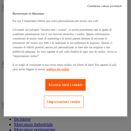
Illuminazione
Continua senza accettare
Vedi tutte le categorie
Benvenuto in Manutan
Illuminazione interna ed esterna
Per noi è importante offrirti una visita personalizzata del nostro sito web!
Lampada da officina
Cliccando sul pulsante "Accetta tutti i cookie", la nostra piattaforma sarà in grado di
Lampada frontale
scambiare informazioni con il tuo browser attraverso i cookie. Queste informazioni
Lampada portatile
consentono al nostro team di marketing e ai nostri partner Internet di misurare le
Lampadina
prestazioni del nostro sito Web e di analizzare le tue preferenze di acquisto. Questo ci
Proiettore da cantiere
consente di offrirti prodotti ancora più personalizzati in base alle tue esigenze e una
pubblicità adeguata. Se vuoi saperne di più sulle finalità di ogni tipo di cookie, clicca su
Torcia
"impostazioni cookie".
Ingrassaggio e lubrificazione
E se scegli di continuare la tua visita senza cookie, sei libero di farlo! Per saperne di più,
Vedi tutte le categorie
puoi anche leggere la nostra
politica dei cookie
Anti-aderente
Attrezzi per lubrificazione
Accetta tutti i cookie
Grasso e olio
Lubrificante e sbloccante
Impostazioni cookie
Marcatura
Vedi tutte le categorie
Incisione
Marcatura industriale
Marcatura permanente