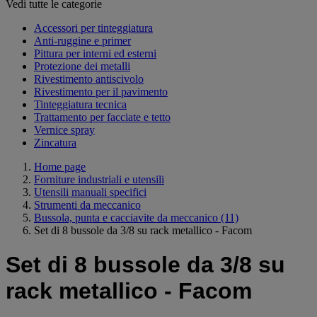
Vedi tutte le categorie
Accessori per tinteggiatura
Anti-ruggine e primer
Pittura per interni ed esterni
Protezione dei metalli
Rivestimento antiscivolo
Rivestimento per il pavimento
Tinteggiatura tecnica
Trattamento per facciate e tetto
Vernice spray
Zincatura
Home page
Forniture industriali e utensili
Utensili manuali specifici
Strumenti da meccanico
Bussola, punta e cacciavite da meccanico
(11)
Set di 8 bussole da 3/8 su rack metallico - Facom
Set di 8 bussole da 3/8 su
rack metallico - Facom