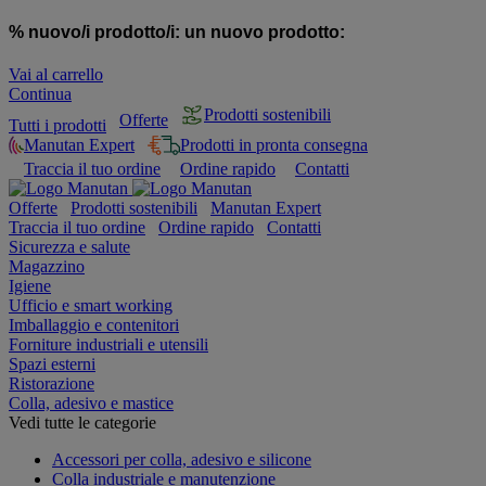
% nuovo/i prodotto/i:
un nuovo prodotto:
Vai al carrello
Continua
Prodotti sostenibili
Offerte
Tutti i prodotti
Manutan Expert
Prodotti in pronta consegna
Traccia il tuo ordine
Ordine rapido
Contatti
Offerte
Prodotti sostenibili
Manutan Expert
Traccia il tuo ordine
Ordine rapido
Contatti
Sicurezza e salute
Magazzino
Igiene
Ufficio e smart working
Imballaggio e contenitori
Forniture industriali e utensili
Spazi esterni
Ristorazione
Colla, adesivo e mastice
Vedi tutte le categorie
Accessori per colla, adesivo e silicone
Colla industriale e manutenzione