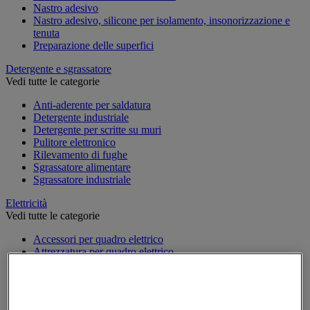
Nastro adesivo
Nastro adesivo, silicone per isolamento, insonorizzazione e
tenuta
Preparazione delle superfici
Detergente e sgrassatore
Vedi tutte le categorie
Anti-aderente per saldatura
Detergente industriale
Detergente per scritte su muri
Pulitore elettronico
Rilevamento di fughe
Sgrassatore alimentare
Sgrassatore industriale
Elettricità
Vedi tutte le categorie
Accessori per quadro elettrico
Attrezzatura per quadro elettrico
Batteria, caricatore e cavi
Cavo elettrico
Presa e interruttore
Prolunga, prese multiple e avvolgitore