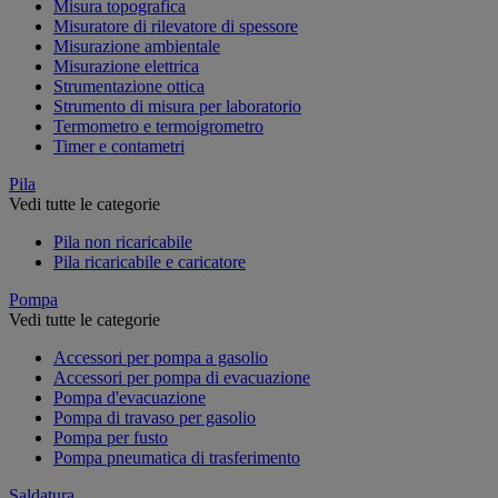
Misura topografica
Misuratore di rilevatore di spessore
Misurazione ambientale
Misurazione elettrica
Strumentazione ottica
Strumento di misura per laboratorio
Termometro e termoigrometro
Timer e contametri
Pila
Vedi tutte le categorie
Pila non ricaricabile
Pila ricaricabile e caricatore
Pompa
Vedi tutte le categorie
Accessori per pompa a gasolio
Accessori per pompa di evacuazione
Pompa d'evacuazione
Pompa di travaso per gasolio
Pompa per fusto
Pompa pneumatica di trasferimento
Saldatura