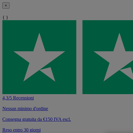
×
{ }
4,3/5 Recensioni
Nessun minimo d'ordine
Consegna gratuita da €150 IVA escl.
Reso entro 30 giorni