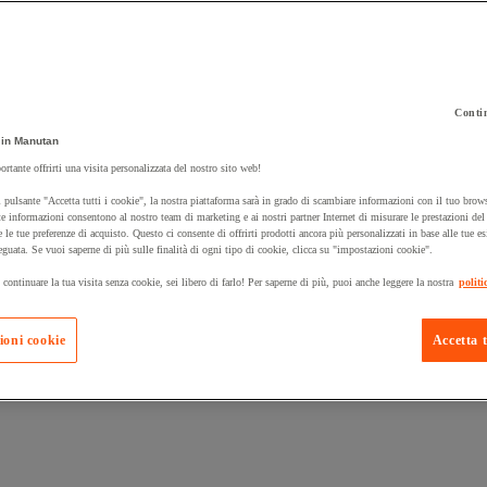
Contin
in Manutan
 carrello un prodotto:
ortante offrirti una visita personalizzata del nostro sito web!
 pulsante "Accetta tutti i cookie", la nostra piattaforma sarà in grado di scambiare informazioni con il tuo brows
e informazioni consentono al nostro team di marketing e ai nostri partner Internet di misurare le prestazioni de
e le tue preferenze di acquisto. Questo ci consente di offrirti prodotti ancora più personalizzati in base alle tue e
Prodotti in pron
Manutan Expert
eguata. Se vuoi saperne di più sulle finalità di ogni tipo di cookie, clicca su "impostazioni cookie".
 continuare la tua visita senza cookie, sei libero di farlo! Per saperne di più, puoi anche leggere la nostra
politi
ioni cookie
Accetta t