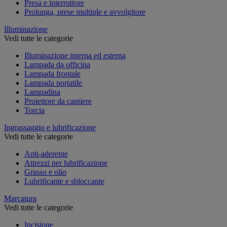
Presa e interruttore
Prolunga, prese multiple e avvolgitore
Illuminazione
Vedi tutte le categorie
Illuminazione interna ed esterna
Lampada da officina
Lampada frontale
Lampada portatile
Lampadina
Proiettore da cantiere
Torcia
Ingrassaggio e lubrificazione
Vedi tutte le categorie
Anti-aderente
Attrezzi per lubrificazione
Grasso e olio
Lubrificante e sbloccante
Marcatura
Vedi tutte le categorie
Incisione