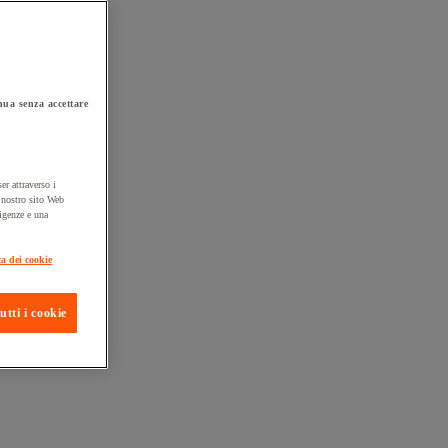
ua senza accettare
er attraverso i
l nostro sito Web
sigenze e una
ta consegna
ca dei cookie
utti i cookie