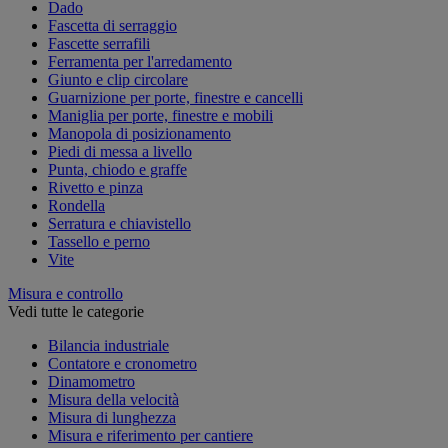
Dado
Fascetta di serraggio
Fascette serrafili
Ferramenta per l'arredamento
Giunto e clip circolare
Guarnizione per porte, finestre e cancelli
Maniglia per porte, finestre e mobili
Manopola di posizionamento
Piedi di messa a livello
Punta, chiodo e graffe
Rivetto e pinza
Rondella
Serratura e chiavistello
Tassello e perno
Vite
Misura e controllo
Vedi tutte le categorie
Bilancia industriale
Contatore e cronometro
Dinamometro
Misura della velocità
Misura di lunghezza
Misura e riferimento per cantiere