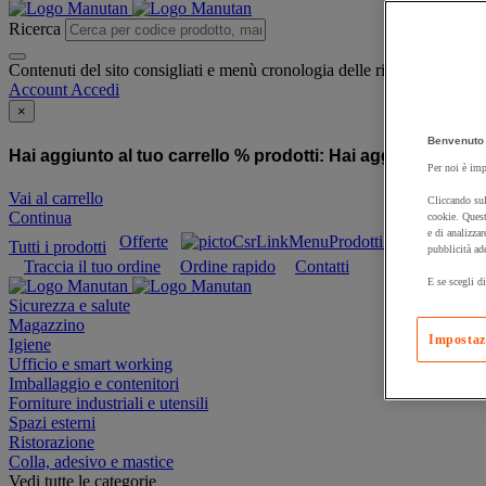
Ricerca
Contenuti del sito consigliati e menù cronologia delle ricerche
Account
Accedi
×
Benvenuto 
Hai aggiunto al tuo carrello % prodotti:
Hai aggiunto al tuo
Per noi è imp
Vai al carrello
Cliccando sul
Continua
cookie. Quest
e di analizzar
Offerte
Prodotti sostenibili
Tutti i prodotti
pubblicità ad
Traccia il tuo ordine
Ordine rapido
Contatti
E se scegli di
Sicurezza e salute
Magazzino
Impostaz
Igiene
Ufficio e smart working
Imballaggio e contenitori
Forniture industriali e utensili
Spazi esterni
Ristorazione
Colla, adesivo e mastice
Vedi tutte le categorie